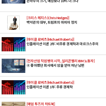
은하수의 크기, 예상보다 10% 더 크다
[크리스 헤지스(Chris Hedges)]
백악관의 대부, 트럼프의 마피아 정치
[마이클 로버츠(Michael Roberts)]
인플레이션 이론 2부: 비주류 경제학과 마르크스주의
[전자산업 직업병의 시작, 실리콘밸리 IBM 노동자]
④ 좋아했던 회사에서 암을 얻어 떠난 남편
[마이클 로버츠(Michael Roberts)]
인플레이션 이론 1부: 주류 경제학
[애덤 투즈의 차트북]