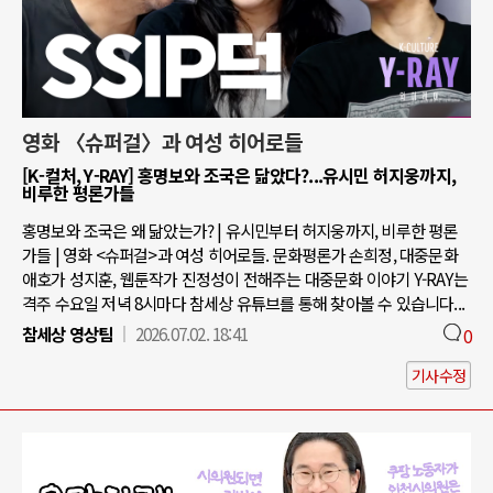
영화 〈슈퍼걸〉과 여성 히어로들
[K-컬처, Y-RAY] 홍명보와 조국은 닮았다?...유시민 허지웅까지,
비루한 평론가들
홍명보와 조국은 왜 닮았는가? | 유시민부터 허지웅까지, 비루한 평론
가들 | 영화 <슈퍼걸>과 여성 히어로들. 문화평론가 손희정, 대중문화
애호가 성지훈, 웹툰작가 진정성이 전해주는 대중문화 이야기 Y-RAY는
격주 수요일 저녁 8시마다 참세상 유튜브를 통해 찾아볼 수 있습니다...
참세상 영상팀
2026.07.02. 18:41
0
기사수정