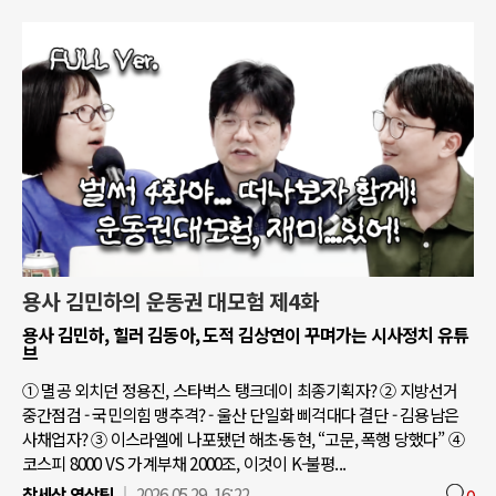
용사 김민하의 운동권 대모험 제4화
용사 김민하, 힐러 김동아, 도적 김상연이 꾸며가는 시사정치 유튜
브
① 멸공 외치던 정용진, 스타벅스 탱크데이 최종기획자? ② 지방선거
중간점검 - 국민의힘 맹추격? - 울산 단일화 삐걱대다 결단 - 김용남은
사채업자? ③ 이스라엘에 나포됐던 해초·동현, “고문, 폭행 당했다” ④
코스피 8000 VS 가계부채 2000조, 이것이 K-불평...
참세상 영상팀
2026.05.29. 16:22
0