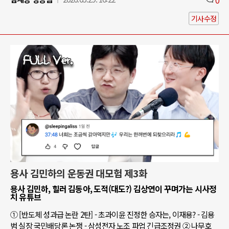
기사수정
용사 김민하의 운동권 대모험 제3화
용사 김민하, 힐러 김동아, 도적(대도?) 김상연이 꾸며가는 시사정
치 유튜브
① [반도체 성과급 논란 2탄] - 초과이윤 진정한 승자는, 이재용? - 김용
범 실장 국민배당론 논쟁 - 삼성전자 노조 파업 긴급조정권 ② 나무호