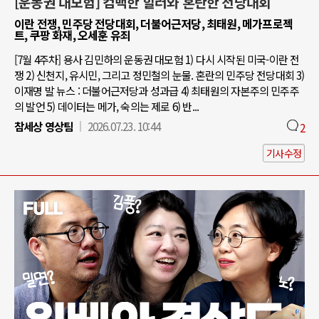
[운동권 대모험] 컴백한 힐러와 혼란한 전당대회
이란 전쟁, 민주당 전당대회, 더불어근저당, 최태원, 메가프로젝
트, 쿠팡 화재, 오세훈 유죄
[7월 4주차] 용사 김민하의 운동권 대모험 1) 다시 시작된 미국-이란 전
쟁 2) 신천지, 유시민, 그리고 정민철의 눈물. 혼란의 민주당 전당대회 3)
이재명 발 뉴스 : 더불어근저당과 성과급 4) 최태원의 자본주의 민주주
의 발언 5) 데이터는 메가, 숙의는 제로 6) 반...
참세상 영상팀
2026.07.23. 10:44
2
기사수정