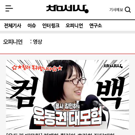
기사
제보
전체기사
이슈
인터링크
오피니언
연구소
오피니언
영상