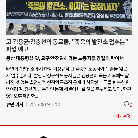
고 김용균·김충현의 동료들, "죽음의 발전소 멈추는"
파업 예고
용산 대통령실 앞, 요구안 전달하려는 노동자들 경찰이 막아서
태안화력발전소에서 하청 비정규직 고 김충현 노동자가 목숨을 잃은
지 일주일째다. 발전 비정규직 노동자들은 김용균의 죽음 이후에도 달
라진 것 없는 발전산업 현장의 구조적 문제가 참담한 비극을 반복한 원
인이라며, 정부가 근본적인 문제 해결에 나설 것을 촉구하고 있다. 한편
9일 오후 태안화...
류민 기자
2025.06.09. 17:10
0
기사수정