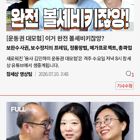
[운동권 대모험] 이거 완전 볼셰비키잖앙?
보완수사권, 보수정치의 프레임, 정통망법, 메가프로젝트, 총파업
새로워진 '용사 김민하의 운동권 대모험'은 격주 수요일 저녁 8시 참세
상 유튜브에서 생중계됩니다.
참세상 영상팀
2026.07.10. 3:48
1
기사수정