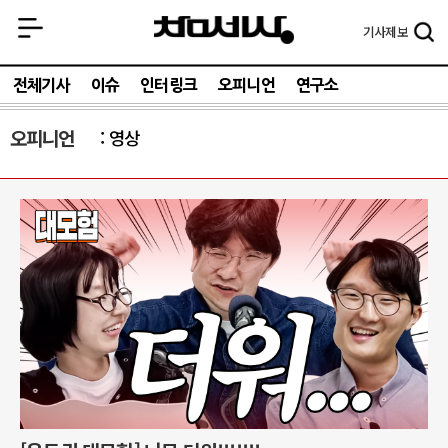
기사
제보
전체기사
이슈
인터링크
오피니언
연구소
오피니언
영상