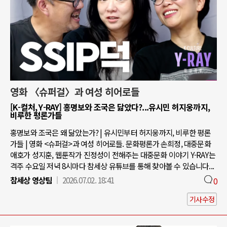
영화 〈슈퍼걸〉과 여성 히어로들
[K-컬처, Y-RAY] 홍명보와 조국은 닮았다?...유시민 허지웅까지,
비루한 평론가들
홍명보와 조국은 왜 닮았는가? | 유시민부터 허지웅까지, 비루한 평론
가들 | 영화 <슈퍼걸>과 여성 히어로들. 문화평론가 손희정, 대중문화
애호가 성지훈, 웹툰작가 진정성이 전해주는 대중문화 이야기 Y-RAY는
격주 수요일 저녁 8시마다 참세상 유튜브를 통해 찾아볼 수 있습니다...
참세상 영상팀
2026.07.02. 18:41
0
기사수정