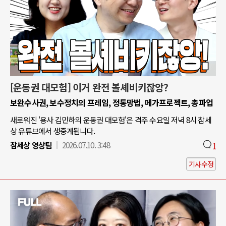
[운동권 대모험] 이거 완전 볼셰비키잖앙?
보완수사권, 보수정치의 프레임, 정통망법, 메가프로젝트, 총파업
새로워진 '용사 김민하의 운동권 대모험'은 격주 수요일 저녁 8시 참세
상 유튜브에서 생중계됩니다.
참세상 영상팀
2026.07.10. 3:48
1
기사수정