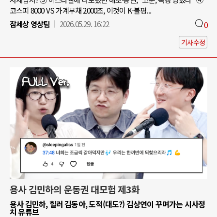
코스피 8000 VS 가계부채 2000조, 이것이 K-불평...
참세상 영상팀
2026.05.29. 16:22
0
기사수정
용사 김민하의 운동권 대모험 제3화
용사 김민하, 힐러 김동아, 도적(대도?) 김상연이 꾸며가는 시사정
치 유튜브