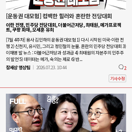
[운동권 대모험] 컴백한 힐러와 혼란한 전당대회
이란 전쟁, 민주당 전당대회, 더불어근저당, 최태원, 메가프로젝
트, 쿠팡 화재, 오세훈 유죄
[7월 4주차] 용사 김민하의 운동권 대모험 1) 다시 시작된 미국-이란 전
쟁 2) 신천지, 유시민, 그리고 정민철의 눈물. 혼란의 민주당 전당대회 3)
이재명 발 뉴스 : 더불어근저당과 성과급 4) 최태원의 자본주의 민주주
의 발언 5) 데이터는 메가, 숙의는 제로 6) 반...
참세상 영상팀
2026.07.23. 10:44
2
기사수정