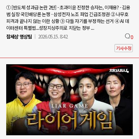
① [반도체 성과급 논란 2탄] - 초과이윤 진정한 승자는, 이재용? - 김용
범 실장 국민배당론 논쟁 - 삼성전자 노조 파업 긴급조정권 ② 나무호
피격과 끝나지 않는 이란 상황 ③ 다들 자기를 부정하는 선거 ④ AI 데
이터센터 특별법...성장지상주의로 치닫는 정부 ...
참세상 영상팀
2026.05.15. 8:42
0
기사수정