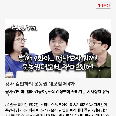
기사수정
용사 김민하의 운동권 대모험 제4화
용사 김민하, 힐러 김동아, 도적 김상연이 꾸며가는 시사정치 유튜
브
① 멸공 외치던 정용진, 스타벅스 탱크데이 최종기획자? ② 지방선거
중간점검 - 국민의힘 맹추격? - 울산 단일화 삐걱대다 결단 - 김용남은
사채업자? ③ 이스라엘에 나포됐던 해초·동현, “고문, 폭행 당했다” ④