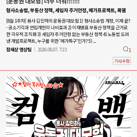
[운동권 대모험] 너무 더워!!!!!!!
형사소송법, 부동산 정책, 세입자 주거안정, 메가프로젝트, 폭염
[8월 1주차] 용사 김민하의 운동권 대모험 1) 형사소송법 개정, 이제 끝?
- 공소기각과 연임개헌의 나비효과 2) 이재명표 부동산 정책을 근거로
한 극우적 조직화 3) 세입자 주거안정 없는 부동산 정책 4) 노동법 도려
낸 개발프로젝트, 누구를 위한 '메가특구'인가? 5) ...
참세상 영상팀
2026.08.07. 7:23
1
기사수정