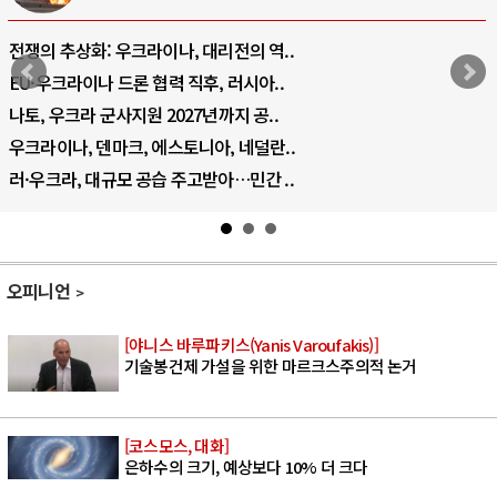
전쟁의 추상화: 우크라이나, 대리전의 역..
EU·우크라이나 드론 협력 직후, 러시아..
나토, 우크라 군사지원 2027년까지 공..
우크라이나, 덴마크, 에스토니아, 네덜란..
러·우크라, 대규모 공습 주고받아…민간 ..
오피니언
[야니스 바루파키스(Yanis Varoufakis)]
기술봉건제 가설을 위한 마르크스주의적 논거
[코스모스, 대화]
은하수의 크기, 예상보다 10% 더 크다