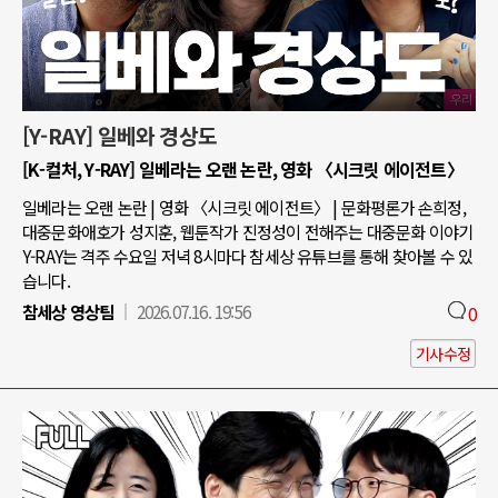
[Y-RAY] 일베와 경상도
[K-컬처, Y-RAY] 일베라는 오랜 논란, 영화 〈시크릿 에이전트〉
일베라는 오랜 논란 | 영화 〈시크릿 에이전트〉 | 문화평론가 손희정,
대중문화애호가 성지훈, 웹툰작가 진정성이 전해주는 대중문화 이야기
Y-RAY는 격주 수요일 저녁 8시마다 참세상 유튜브를 통해 찾아볼 수 있
습니다.
참세상 영상팀
2026.07.16. 19:56
0
기사수정