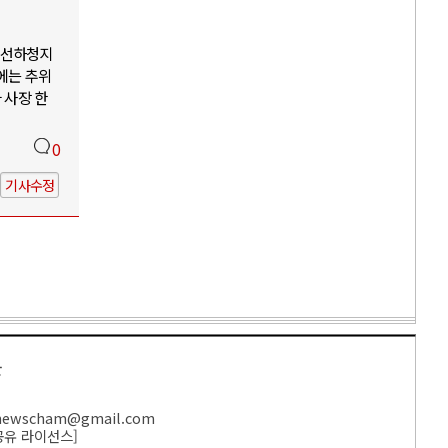
조선하청지
에는 추위
 사장 한
0
기사수정
만
ewscham@gmail.com
공유 라이선스
]