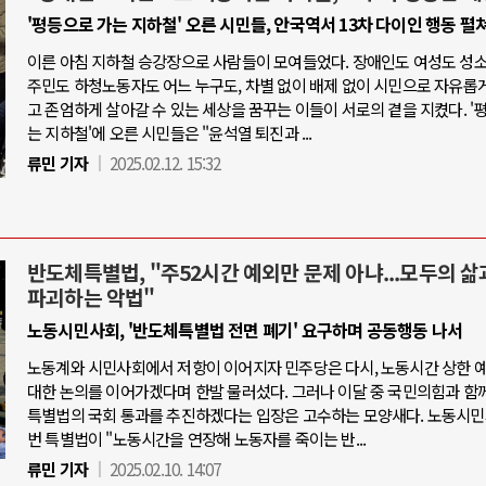
'평등으로 가는 지하철' 오른 시민들, 안국역서 13차 다이인 행동 펼
이른 아침 지하철 승강장으로 사람들이 모여들었다. 장애인도 여성도 성
주민도 하청노동자도 어느 누구도, 차별 없이 배제 없이 시민으로 자유롭
고 존엄하게 살아갈 수 있는 세상을 꿈꾸는 이들이 서로의 곁을 지켰다. '
는 지하철'에 오른 시민들은 "윤석열 퇴진과 ...
류민 기자
2025.02.12. 15:32
반도체특별법, "주52시간 예외만 문제 아냐...모두의 삶
파괴하는 악법"
노동시민사회, '반도체특별법 전면 폐기' 요구하며 공동행동 나서
노동계와 시민사회에서 저항이 이어지자 민주당은 다시, 노동시간 상한 
대한 논의를 이어가겠다며 한발 물러섰다. 그러나 이달 중 국민의힘과 함
특별법의 국회 통과를 추진하겠다는 입장은 고수하는 모양새다. 노동시민
번 특별법이 "노동시간을 연장해 노동자를 죽이는 반...
류민 기자
2025.02.10. 14:07