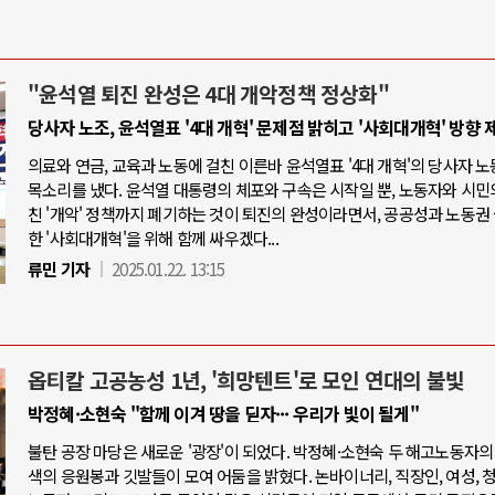
"윤석열 퇴진 완성은 4대 개악정책 정상화"
당사자 노조, 윤석열표 '4대 개혁' 문제점 밝히고 '사회대개혁' 방향 
의료와 연금, 교육과 노동에 걸친 이른바 윤석열표 '4대 개혁'의 당사자 
목소리를 냈다. 윤석열 대통령의 체포와 구속은 시작일 뿐, 노동자와 시민
친 '개악' 정책까지 폐기하는 것이 퇴진의 완성이라면서, 공공성과 노동권
한 '사회대개혁'을 위해 함께 싸우겠다...
류민 기자
2025.01.22. 13:15
옵티칼 고공농성 1년, '희망텐트'로 모인 연대의 불빛
박정혜·소현숙 "함께 이겨 땅을 딛자··· 우리가 빛이 될게"
불탄 공장 마당은 새로운 '광장'이 되었다. 박정혜·소현숙 두 해고노동자의
색의 응원봉과 깃발들이 모여 어둠을 밝혔다. 논바이너리, 직장인, 여성, 청