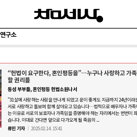
연구소
“헌법이 요구한다, 혼인평등을”…누구나 사랑하고 가족
와 인간
러시아-우크라이나 전쟁
할 권리를
동성 부부들, 혼인평등 헌법소원나서
공세로 글로벌 토큰 시..
전쟁의 추상화: 우크라이나, 대리전의 
"31살에 사랑하는 사람을 만나게 되었고 운이 좋게도 지금까지 24년이라
 놓고 미국 진보진영 ..
EU·우크라이나 드론 협력 직후, 러시
서로 사랑하고 돌보며 함께 살아오고 있습니다…법적으로 배우자나 가족
반대 투쟁은 새로운 글로..
는 이유로 서로의 보호자나 가족임을 증명해야 하는 자리에서는 번번이 
나토, 우크라 군사지원 2027년까지 공
습니다. 이대로 간다면 앞으로 다가오게 될 죽음의 ...
비용: 데이터센터 확산..
우크라이나, 덴마크, 에스토니아, 네
류민 기자
2025.02.14. 15:41
국 민주주의를 잠식하고 ..
러·우크라, 대규모 공습 주고받아…민간