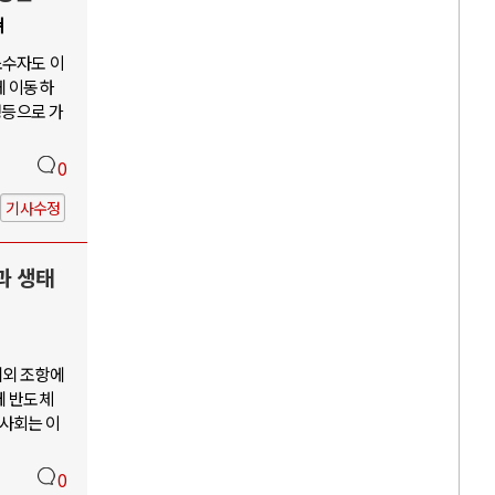
쳐
소수자도 이
게 이동하
평등으로 가
0
기사수정
과 생태
예외 조항에
께 반도체
사회는 이
0