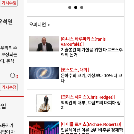
기사수정
윤석열
오피니언
[야니스 바루파키스(Yanis
Varoufakis)]
“우리의 존
기술봉건제 가설을 위한 마르크스주
이 보장되는
의적 논거
다. 윤석
[코스모스, 대화]
은하수의 크기, 예상보다 10% 더 크
0
다
기사수정
[크리스 헤지스(Chris Hedges)]
백악관의 대부, 트럼프의 마피아 정
돌입
치
[마이클 로버츠(Michael Roberts)]
 노동자가
인플레이션 이론 2부: 비주류 경제학
임없이 차