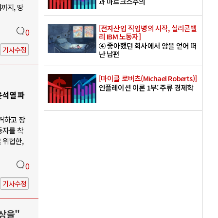
과 마르크스주의
까지, 땅
[전자산업 직업병의 시작, 실리콘밸
0
리 IBM 노동자]
④ 좋아했던 회사에서 암을 얻어 떠
기사수정
난 남편
[마이클 로버츠(Michael Roberts)]
인플레이션 이론 1부: 주류 경제학
윤석열 파
격하고 장
동자를 착
 위협한,
0
기사수정
상을"