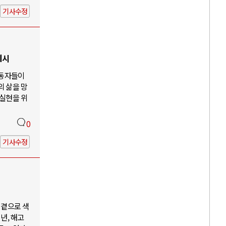
기사수정
제시
노동자들이
의 삶을 망
 실현을 위
0
기사수정
 곁으로 색
년, 해고