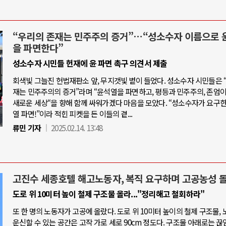
“우리의 존재는 민주주의 증거”…“성소수자 이름으로 
을 파면한다”
성소수자 시민들 헌재에 윤 파면 촉구 의견서 제출
회색빛 그늘진 헌법재판소 앞, 무지갯빛 볕이 들었다. 성소수자 시민들은 
재는 민주주의의 증거”라며 “윤석열을 파면하고, 평등과 민주주의, 존엄
새로운 세상“을 향해 함께 싸워가겠다 마음을 모았다. “성소수자가 요구한
열 파면!”이라 적힌 피켓을 든 이들의 곁...
류민 기자
2025.02.14. 13:48
고진수 세종호텔 해고노동자, 복직 요구하며 고공농성 
도로 위 10미터 높이 철제 구조물 올라..."정리해고 철회하라"
또 한 명의 노동자가 고공에 올랐다. 도로 위 10미터 높이의 철제 구조물,
운신할 수 있는 공간은 고작 가로 세로 90cm 정도다. 구조물 아래로는 끊