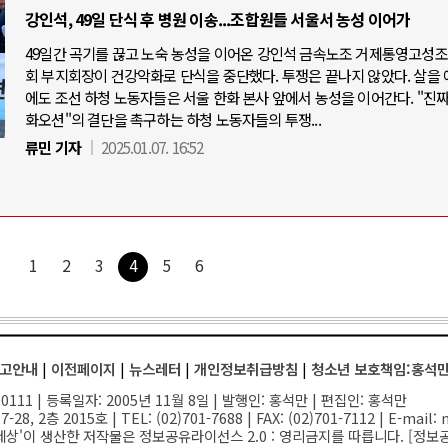
강인석, 49일 단식 후 병원 이송...조합원들 서울서 농성 이어가
49일간 곡기를 끊고 노숙 농성을 이어온 강인석 금속노조 거제통영고성
회 부지회장이 건강악화로 단식을 중단했다. 투쟁은 끝나지 않았다. 살을 
에도 조선 하청 노동자들은 서울 한화 본사 앞에서 농성을 이어간다. "진짜
화오션"의 결단을 촉구하는 하청 노동자들의 투쟁...
류민 기자
2025.01.07. 16:52
1
2
3
4
5
6
고안내
|
이전페이지
|
뉴스레터
|
개인정보취급방침
|
청소년 보호책임:홍석
111 | 등록일자: 2005년 11월 8일 | 발행인: 홍석만 | 편집인: 홍석만
-28, 2층 2015호
| TEL: (02)701-7688 | FAX: (02)701-7112 |
E-mail:
n
세상'이 생산한 저작물은 정보공유라이선스 2.0 : 영리금지를 따릅니다. [
정보