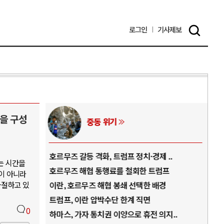
로그인
기사
제보
을 구성
중동 위기
역..
호르무즈 갈등 격화, 트럼프 정치·경제 ..
중국
는 시간을
아..
호르무즈 해협 통행료를 철회한 트럼프
AI
이 아니라
좌절하고 있
..
이란, 호르무즈 해협 봉쇄 선택한 배경
AI
덜란..
트럼프, 이란 압박수단 한계 직면
AI
0
 ..
하마스, 가자 통치권 이양으로 휴전 의지..
AI