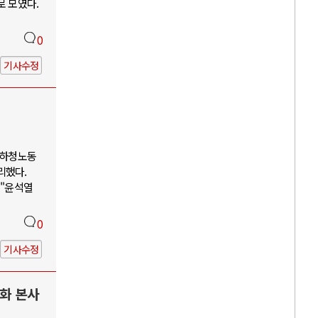
로 모였다.
0
기사수정
 하청노동
리했다.
 "윤석열
0
기사수정
한화 본사