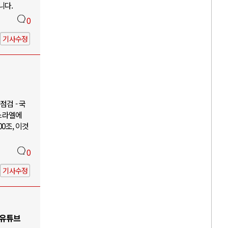
니다.
0
기사수정
검 - 국
이스라엘에
00조, 이것
0
기사수정
 유튜브