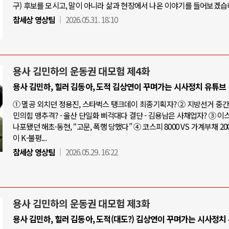
구) 후보를 모시고, 말이 아니라 삶과 현장에서 나온 이야기를 들어보겠습
참세상 영상팀
2026.05.31. 18:10
용사 김민하의 운동권 대모험 제4화
용사 김민하, 힐러 김동아, 도적 김상연이 꾸며가는 시사정치 유튜브
① 멸공 외치던 정용진, 스타벅스 탱크데이 최종기획자? ② 지방선거 중간점
민의힘 맹추격? - 울산 단일화 삐걱대다 결단 - 김용남은 사채업자? ③ 
나포됐던 해초·동현, “고문, 폭행 당했다” ④ 코스피 8000 VS 가계부채 20
이 K-불평...
참세상 영상팀
2026.05.29. 16:22
용사 김민하의 운동권 대모험 제3화
용사 김민하, 힐러 김동아, 도적(대도?) 김상연이 꾸며가는 시사정치