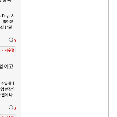
Day)’ 시
이 벌어졌
월 14일
0
기사수정
업 예고
일주일째다.
산업 현장의
해결에 나
0