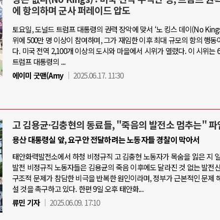
에 항의하며 군사 퍼레이드 압도
토요일, 도널드 트럼프 대통령의 권력 장악에 맞서 ‘노 킹스 데이(No Kings 
위에 500만 명 이상이 참여하며, 그가 재임한 이후 최대 규모의 항의 행동
다. 미국 전역 2,100개 이상의 도시와 마을에서 시위가 열렸다. 이 시위는 6
트럼프 대통령의 ...
에이미 굿맨(Amy
2025.06.17. 11:30
고 김용균·김충현의 동료들, "죽음의 발전소 멈추는" 파
용산 대통령실 앞, 요구안 전달하려는 노동자들 경찰이 막아서
태안화력발전소에서 하청 비정규직 고 김충현 노동자가 목숨을 잃은 지 
발전 비정규직 노동자들은 김용균의 죽음 이후에도 달라진 것 없는 발전
구조적 문제가 참담한 비극을 반복한 원인이라며, 정부가 근본적인 문제 
설 것을 촉구하고 있다. 한편 9일 오후 태안화...
류민 기자
2025.06.09. 17:10