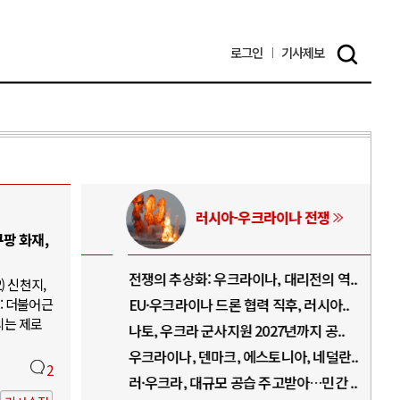
로그인
기사
제보
러시아-우크라이나 전쟁
팡 화재,
.
전쟁의 추상화: 우크라이나, 대리전의 역..
호르
) 신천지,
: 더불어근
..
EU·우크라이나 드론 협력 직후, 러시아..
호르
의는 제로
로..
나토, 우크라 군사지원 2027년까지 공..
이란
..
우크라이나, 덴마크, 에스토니아, 네덜란..
트럼
2
 ..
러·우크라, 대규모 공습 주고받아…민간 ..
하마