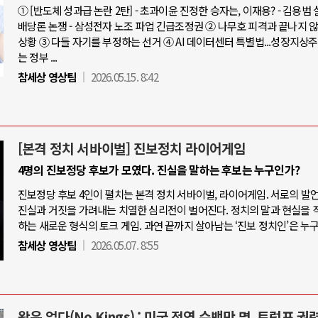
① [반도체 성과급 논란 2탄] - 초과이윤 진정한 승자는, 이재용? - 김용범
배당론 논쟁 - 삼성전자 노조 파업 긴급조정권 ② 나무호 피격과 끝나지 
상황 ③ 다들 자기를 부정하는 선거 ④ AI 데이터센터 특별법...성장지상
는 정부 ...
참세상 영상팀
2026.05.15. 8:42
[본격 정치 서바이벌] 진보정치 라이어게임
4명의 진보정당 후보가 모였다. 진실을 말하는 후보는 누구인가?
진보정당 후보 4인이 펼치는 본격 정치 서바이벌, 라이어게임. 서로의 발
진실과 거짓을 가려내는 치열한 심리전이 벌어진다. 정치의 말과 현실을 
하는 새로운 형식의 토크 게임. 과연 끝까지 살아남는 ‘진보 정치인’은 누
참세상 영상팀
2026.05.07. 8:55
왕은 없다(No Kings) : 미국 전역 수백만 명, 트럼프 권