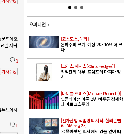
기사수정
오피니언
대중문화애호
[코스모스, 대화]
은하수의 크기, 예상보다 10% 더 크
수요일 저녁
다
0
[크리스 헤지스(Chris Hedges)]
기사수정
백악관의 대부, 트럼프의 마피아 정
치
[마이클 로버츠(Michael Roberts)]
인플레이션 이론 2부: 비주류 경제학
과 마르크스주의
 유튜브에서
[전자산업 직업병의 시작, 실리콘밸
1
리 IBM 노동자]
④ 좋아했던 회사에서 암을 얻어 떠