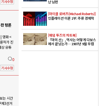
기사수정
난 남편
[마이클 로버츠(Michael Roberts)]
인플레이션 이론 1부: 주류 경제학
루한 평론
[애덤 투즈의 차트북]
 영화 <
『마의 산』, 역사는 어떻게 다보스
웹툰작가 진
에서 끝났는가… 1907년 9월 무렵
세상 유튜
0
기사수정
나보는 시간
구제3선거