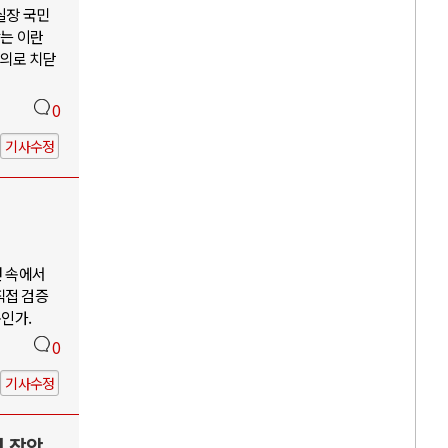
 실장 국민
않는 이란
주의로 치닫
0
기사수정
언 속에서
직접 검증
구인가.
0
기사수정
력 장악