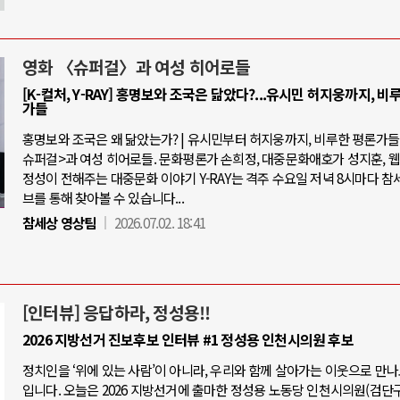
영화 〈슈퍼걸〉과 여성 히어로들
[K-컬처, Y-RAY] 홍명보와 조국은 닮았다?...유시민 허지웅까지, 비
가들
홍명보와 조국은 왜 닮았는가? | 유시민부터 허지웅까지, 비루한 평론가들 |
슈퍼걸>과 여성 히어로들. 문화평론가 손희정, 대중문화애호가 성지훈, 
정성이 전해주는 대중문화 이야기 Y-RAY는 격주 수요일 저녁 8시마다 참
브를 통해 찾아볼 수 있습니다...
참세상 영상팀
2026.07.02. 18:41
[인터뷰] 응답하라, 정성용!!
2026 지방선거 진보후보 인터뷰 #1 정성용 인천시의원 후보
정치인을 ‘위에 있는 사람’이 아니라, 우리와 함께 살아가는 이웃으로 만
입니다. 오늘은 2026 지방선거에 출마한 정성용 노동당 인천시의원(검단