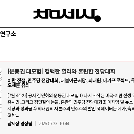
연구소
[운동권 대모험] 컴백한 힐러와 혼란한 전당대회
AI와 인간
이란 전쟁, 민주당 전당대회, 더불어근저당, 최태원, 메가프로젝트, 쿠
오세훈 유죄
중국 AI, 저가 공세로 글로벌 토큰 시.
[7월 4주차] 용사 김민하의 운동권 대모험 1) 다시 시작된 미국-이란 전쟁 2
유시민, 그리고 정민철의 눈물. 혼란의 민주당 전당대회 3) 이재명 발 뉴스 
AI 국부펀드 구상 놓고 미국 진보진영 
저당과 성과급 4) 최태원의 자본주의 민주주의 발언 5) 데이터는 메가, 숙
AI 데이터센터 반대 투쟁은 새로운 글
6) 반...
AI의 숨은 환경 비용: 데이터센터 확산
참세상 영상팀
2026.07.23. 10:44
AI는 어떻게 미국 민주주의를 잠식하고