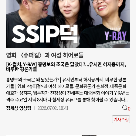
영화 〈슈퍼걸〉과 여성 히어로들
[K-컬처, Y-RAY] 홍명보와 조국은 닮았다?...유시민 허지웅까지,
비루한 평론가들
홍명보와 조국은 왜 닮았는가? | 유시민부터 허지웅까지, 비루한 평론
가들 | 영화 <슈퍼걸>과 여성 히어로들. 문화평론가 손희정, 대중문화
애호가 성지훈, 웹툰작가 진정성이 전해주는 대중문화 이야기 Y-RAY는
격주 수요일 저녁 8시마다 참세상 유튜브를 통해 찾아볼 수 있습니다...
참세상 영상팀
2026.07.02. 18:41
0
기사수정