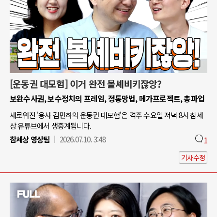
[운동권 대모험] 이거 완전 볼셰비키잖앙?
보완수사권, 보수정치의 프레임, 정통망법, 메가프로젝트, 총파업
새로워진 '용사 김민하의 운동권 대모험'은 격주 수요일 저녁 8시 참세
상 유튜브에서 생중계됩니다.
참세상 영상팀
2026.07.10. 3:48
1
기사수정