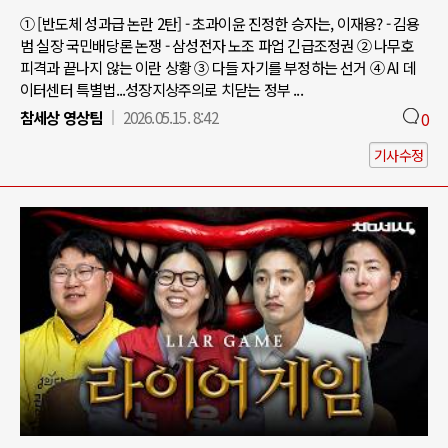
① [반도체 성과급 논란 2탄] - 초과이윤 진정한 승자는, 이재용? - 김용
범 실장 국민배당론 논쟁 - 삼성전자 노조 파업 긴급조정권 ② 나무호
피격과 끝나지 않는 이란 상황 ③ 다들 자기를 부정하는 선거 ④ AI 데
이터센터 특별법...성장지상주의로 치닫는 정부 ...
참세상 영상팀
2026.05.15. 8:42
0
기사수정