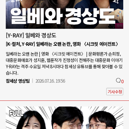
[Y-RAY] 일베와 경상도
[K-컬처, Y-RAY] 일베라는 오랜 논란, 영화 〈시크릿 에이전트〉
일베라는 오랜 논란 | 영화 〈시크릿 에이전트〉 | 문화평론가 손희정,
대중문화애호가 성지훈, 웹툰작가 진정성이 전해주는 대중문화 이야기
Y-RAY는 격주 수요일 저녁 8시마다 참세상 유튜브를 통해 찾아볼 수 있
습니다.
참세상 영상팀
2026.07.16. 19:56
0
기사수정