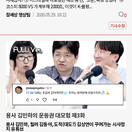
코스피 8000 VS 가계부채 2000조, 이것이 K-불평...
참세상 영상팀
2026.05.29. 16:22
0
기사수정
용사 김민하의 운동권 대모험 제3화
용사 김민하, 힐러 김동아, 도적(대도?) 김상연이 꾸며가는 시사정
치 유튜브