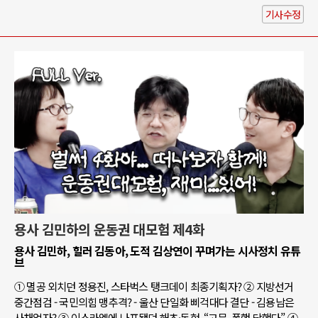
기사수정
용사 김민하의 운동권 대모험 제4화
용사 김민하, 힐러 김동아, 도적 김상연이 꾸며가는 시사정치 유튜
브
① 멸공 외치던 정용진, 스타벅스 탱크데이 최종기획자? ② 지방선거
중간점검 - 국민의힘 맹추격? - 울산 단일화 삐걱대다 결단 - 김용남은
사채업자? ③ 이스라엘에 나포됐던 해초·동현, “고문, 폭행 당했다” ④