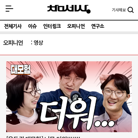
기사
제보
전체기사
이슈
인터링크
오피니언
연구소
오피니언
영상