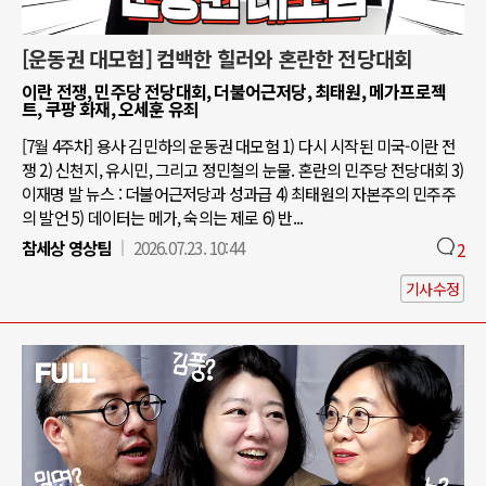
[운동권 대모험] 컴백한 힐러와 혼란한 전당대회
이란 전쟁, 민주당 전당대회, 더불어근저당, 최태원, 메가프로젝
트, 쿠팡 화재, 오세훈 유죄
[7월 4주차] 용사 김민하의 운동권 대모험 1) 다시 시작된 미국-이란 전
쟁 2) 신천지, 유시민, 그리고 정민철의 눈물. 혼란의 민주당 전당대회 3)
이재명 발 뉴스 : 더불어근저당과 성과급 4) 최태원의 자본주의 민주주
의 발언 5) 데이터는 메가, 숙의는 제로 6) 반...
참세상 영상팀
2026.07.23. 10:44
2
기사수정