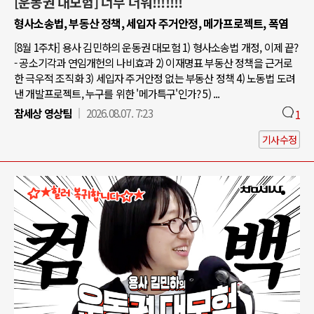
[운동권 대모험] 너무 더워!!!!!!!
형사소송법, 부동산 정책, 세입자 주거안정, 메가프로젝트, 폭염
[8월 1주차] 용사 김민하의 운동권 대모험 1) 형사소송법 개정, 이제 끝?
- 공소기각과 연임개헌의 나비효과 2) 이재명표 부동산 정책을 근거로
한 극우적 조직화 3) 세입자 주거안정 없는 부동산 정책 4) 노동법 도려
낸 개발프로젝트, 누구를 위한 '메가특구'인가? 5) ...
참세상 영상팀
2026.08.07. 7:23
1
기사수정