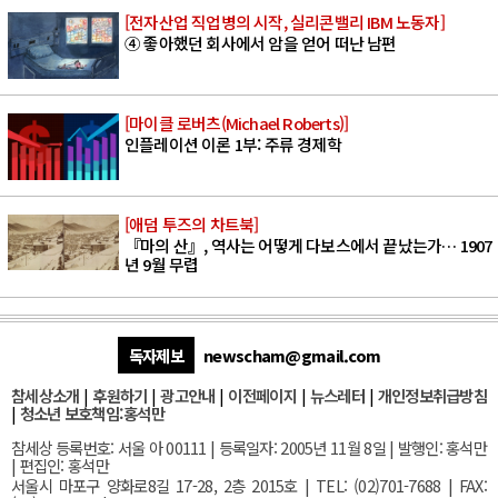
[전자산업 직업병의 시작, 실리콘밸리 IBM 노동자]
④ 좋아했던 회사에서 암을 얻어 떠난 남편
[마이클 로버츠(Michael Roberts)]
인플레이션 이론 1부: 주류 경제학
[애덤 투즈의 차트북]
『마의 산』, 역사는 어떻게 다보스에서 끝났는가… 1907
년 9월 무렵
독자제보
newscham@gmail.com
참세상소개
|
후원하기
|
광고안내
|
이전페이지
|
뉴스레터
|
개인정보취급방침
|
청소년 보호책임:홍석만
참세상 등록번호: 서울 아 00111 | 등록일자: 2005년 11월 8일 | 발행인: 홍석만
| 편집인: 홍석만
서울
시 마포구 양화로8길 17-28, 2층 2015호
| TEL: (02)701-7688 | FAX: