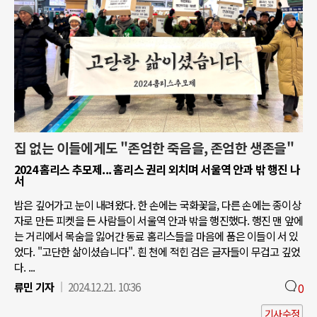
집 없는 이들에게도 "존엄한 죽음을, 존엄한 생존을"
2024 홈리스 추모제... 홈리스 권리 외치며 서울역 안과 밖 행진 나
서
밤은 깊어가고 눈이 내려왔다. 한 손에는 국화꽃을, 다른 손에는 종이상
자로 만든 피켓을 든 사람들이 서울역 안과 밖을 행진했다. 행진 맨 앞에
는 거리에서 목숨을 잃어간 동료 홈리스들을 마음에 품은 이들이 서 있
었다. "고단한 삶이셨습니다". 흰 천에 적힌 검은 글자들이 무겁고 깊었
다. ...
류민 기자
2024.12.21. 10:36
0
기사수정