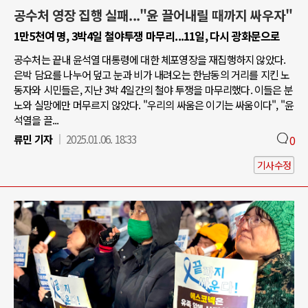
공수처 영장 집행 실패..."윤 끌어내릴 때까지 싸우자"
1만5천여 명, 3박4일 철야투쟁 마무리...11일, 다시 광화문으로
공수처는 끝내 윤석열 대통령에 대한 체포영장을 재집행하지 않았다.
은박 담요를 나누어 덮고 눈과 비가 내려오는 한남동의 거리를 지킨 노
동자와 시민들은, 지난 3박 4일간의 철야 투쟁을 마무리했다. 이들은 분
노와 실망에만 머무르지 않았다. "우리의 싸움은 이기는 싸움이다", "윤
석열을 끌...
류민 기자
2025.01.06. 18:33
0
기사수정