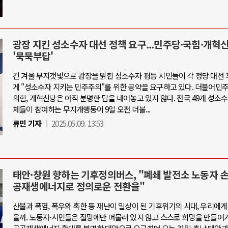
광장 지킨 성소수자 대선 정책 요구...민주당·국힘·개혁
'묵묵부답'
긴 겨울 무지갯빛으로 광장을 밝힌 성소수자 평등 시민들이 각 정당 대선
게 "성소수자 지키는 민주주의"를 위한 공약을 요구하고 있다. 더불어민
의힘, 개혁신당은 아직 분명한 답을 내어놓고 있지 않다. 전국 49개 성소
체들이 참여하는 무지개행동이 9일 오전 더불...
류민 기자
2025.05.09. 13:53
태안·창원 향하는 기후정의버스, "폐쇄 발전소 노동자 
공재생에너지로 정의로운 전환을"
산불과 폭염, 폭우와 혹한 등 재난이 일상이 된 기후위기의 시대, 우리에게
을까. 노동자·시민들은 절망에만 머물러 있지 않고 스스로 희망을 만들어가