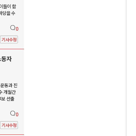
 이들이 함
앞마당을 수
0
기사수정
노동자
회운동과 진
수 개월간
후보 선출
0
기사수정