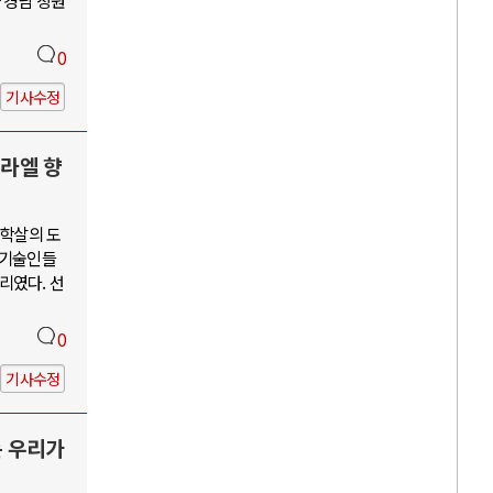
 경남 창원
0
기사수정
스라엘 향
단학살의 도
학기술인들
리였다. 선
0
기사수정
는 우리가