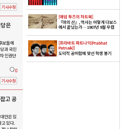
기사수정
[애덤 투즈의 차트북]
『마의 산』, 역사는 어떻게 다보스
신당은
에서 끝났는가… 1907년 9월 무렵
 후보들에
[프라바트 파트나익(Prabhat
Patnaik)]
주당과 국민
도덕적 공허함에 맞선 학생 봉기
수자 인권단
0
기사수정
손잡고 공
 대안은 있
고 있다.