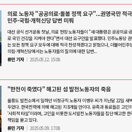
의료 노동자 "공공의료·돌봄 정책 요구"...권영국만 적극
민주·국힘·개혁신당 답변 미뤄
대선 공식 선거운동 첫날, 의료 현장 노동자들이 "새 대통령은 공공의료
로 국민 건강을 지켜야 한다"면서 대선 요구안을 발표했다. 민주노동당 
는 모든 정책 요구 모두에 대해 적극 찬성하겠다고 밝혔으나, 더불어민주
의힘·개혁신당에서는 노동자들의 질의에 대한 답변...
류민 기자
2025.05.12. 15:08
"한전이 죽였다" 해고된 섬 발전노동자의 죽음
울릉도 발전소에서 일하던 비정규직 노동자 이병우 씨가 지난달 22일 새벽
두었다. 한국전력에 의해 해고된 지 8개월 만이다. 유족과 동료들은 고인
'사회적 타살'이라며, 고인을 비롯한 도서발전 노동자들을 집단 해고한 
책임을 묻고 있다.
류민 기자
2025.05.09. 17:08