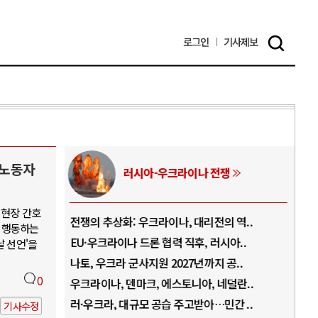
로그인
기사
제보
 노동자
러시아-우크라이나 전쟁
 현장 간호
.
전쟁의 추상화: 우크라이나, 대리전의 역..
호르
 행동하는
..
EU·우크라이나 드론 협력 직후, 러시아..
호르
날 선언'을
로..
나토, 우크라 군사지원 2027년까지 공..
이란
0
..
우크라이나, 덴마크, 에스토니아, 네덜란..
트럼
 ..
러·우크라, 대규모 공습 주고받아…민간 ..
하마
기사수정