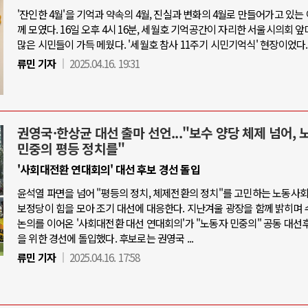
'잔인한 4월'을 기억과 약속의 4월, 진실과 변화의 4월로 만들어가고 있는
께 모였다. 16일 오후 4시 16분, 세월호 기억공간이 자리한 서울시의회 
많은 시민들이 가득 메웠다. '세월호 참사 11주기 시민기억식' 현장이었다.
류민 기자
2025.04.16. 19:31
권영국·한상균 대선 출마 선언..."보수 양당 체제 넘어, 
민중의 평등 정치를"
'사회대전환 연대회의' 대선 후보 경선 돌입
윤석열 파면을 넘어 "평등의 정치, 체제전환의 정치"를 고민하는 노동사
보정당이 힘을 모아 조기 대선에 대응한다. 지난겨울 광장을 함께 밝히며 
논의를 이어온 '사회대전환 대선 연대회의'가 "노동자 민중의" 공동 대선
을 위한 경선에 돌입했다. 후보로는 권영국 ...
류민 기자
2025.04.16. 17:58