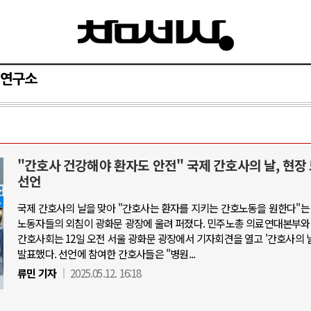
연구소
"간호사 건강해야 환자도 안전" 국제 간호사의 날, 현장
AI와 인간
선언
국제 간호사의 날을 맞아 "간호사는 환자를 지키는 간호노동을 원한다"는
중국 AI, 저가 공세로 글로벌 토큰 시.
노동자들의 외침이 광화문 광장에 울려 퍼졌다. 민주노총 의료연대본부와
AI 국부펀드 구상 놓고 미국 진보진영 
간호사회는 12일 오전 서울 광화문 광장에서 기자회견을 열고 '간호사의 
발표했다. 선언에 참여한 간호사들은 "병원...
AI 데이터센터 반대 투쟁은 새로운 글
류민 기자
2025.05.12. 16:18
AI의 숨은 환경 비용: 데이터센터 확산
AI는 어떻게 미국 민주주의를 잠식하고