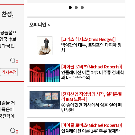
 찬성,
오피니언
·공공돌봄으
권영국 후보
[크리스 헤지스(Chris Hedges)]
백악관의 대부, 트럼프의 마피아 정
당과 국민
치
0
[마이클 로버츠(Michael Roberts)]
기사수정
인플레이션 이론 2부: 비주류 경제학
과 마르크스주의
[전자산업 직업병의 시작, 실리콘밸
리 IBM 노동자]
 숨을 거
④ 좋아했던 회사에서 암을 얻어 떠
의 죽음이
난 남편
한국전력에
[마이클 로버츠(Michael Roberts)]
인플레이션 이론 1부: 주류 경제학
0