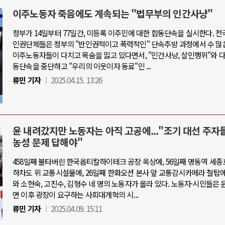
이주노동자 죽음에도 계속되는 "법무부의 인간사냥"
정부가 14일부터 77일간, 미등록 이주민에 대한 합동단속을 실시한다. 전
인권단체들은 정부의 "반인권적이고 폭력적인" 단속추방 과정에서 수 많
이주노동자들이 다치고 목숨을 잃고 있다면서, "인간사냥, 살인행위"와 
동단속을 중단하고 "우리의 이웃이자 동료"인 ...
류민 기자
2025.04.15. 13:26
윤 내려갔지만 노동자는 아직 고공에..."조기 대선 주자
농성 문제 답해야"
458일째 불타버린 한국옵티칼하이테크 공장 옥상에, 56일째 명동역 세종
하차도 위 교통시설물에, 26일째 한화오션 본사 앞 교통감시카메라 철탑에
와 소현숙, 고진수, 김형수 네 명의 노동자가 올라 있다. 노동자·시민들은 
면 이후 광장이 요구하는 사회대개혁의 시...
류민 기자
2025.04.09. 15:11