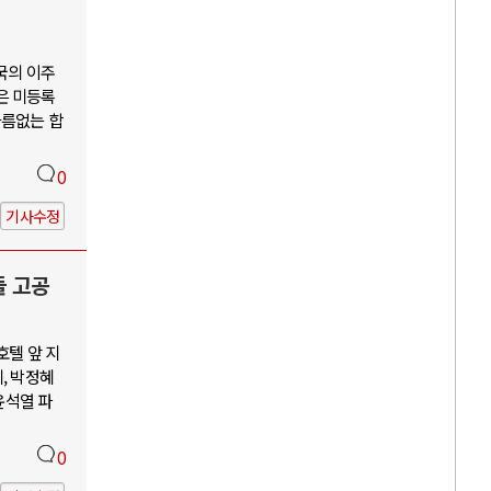
국의 이주
은 미등록
다름없는 합
0
기사수정
들 고공
호텔 앞 지
, 박정혜
윤석열 파
0