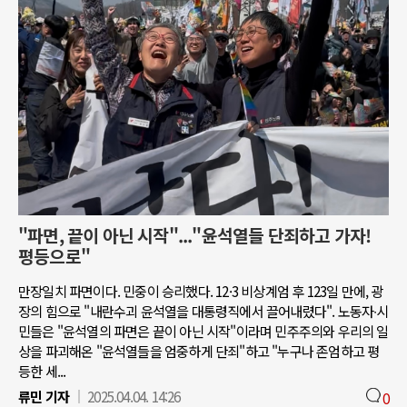
"파면, 끝이 아닌 시작"..."윤석열들 단죄하고 가자!
평등으로"
만장일치 파면이다. 민중이 승리했다. 12·3 비상계엄 후 123일 만에, 광
장의 힘으로 "내란수괴 윤석열을 대통령직에서 끌어내렸다". 노동자∙시
민들은 "윤석열의 파면은 끝이 아닌 시작"이라며 민주주의와 우리의 일
상을 파괴해온 "윤석열들을 엄중하게 단죄"하고 "누구나 존엄하고 평
등한 세...
류민 기자
2025.04.04. 14:26
0