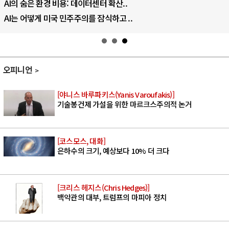
AI의 숨은 환경 비용: 데이터센터 확산..
AI는 어떻게 미국 민주주의를 잠식하고 ..
오피니언
[야니스 바루파키스(Yanis Varoufakis)]
기술봉건제 가설을 위한 마르크스주의적 논거
[코스모스, 대화]
은하수의 크기, 예상보다 10% 더 크다
[크리스 헤지스(Chris Hedges)]
백악관의 대부, 트럼프의 마피아 정치