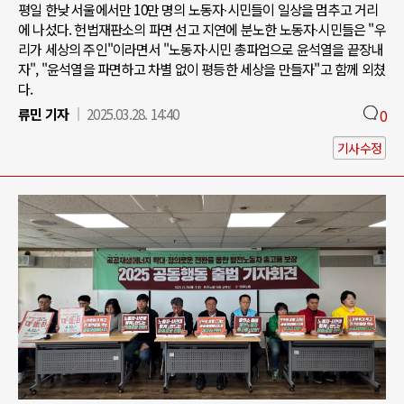
평일 한낮 서울에서만 10만 명의 노동자∙시민들이 일상을 멈추고 거리
에 나섰다. 헌법재판소의 파면 선고 지연에 분노한 노동자∙시민들은 "우
리가 세상의 주인"이라면서 "노동자∙시민 총파업으로 윤석열을 끝장내
자", "윤석열을 파면하고 차별 없이 평등한 세상을 만들자"고 함께 외쳤
다.
류민 기자
2025.03.28. 14:40
0
기사수정