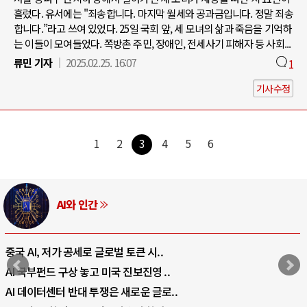
흘렀다. 유서에는 "죄송합니다. 마지막 월세와 공과금입니다. 정말 죄송
합니다.”라고 쓰여 있었다. 25일 국회 앞, 세 모녀의 삶과 죽음을 기억하
는 이들이 모여들었다. 쪽방촌 주민, 장애인, 전세사기 피해자 등 사회...
류민 기자
2025.02.25. 16:07
1
기사수정
1
2
3
4
5
6
AI와 인간
중국 AI, 저가 공세로 글로벌 토큰 시..
AI 국부펀드 구상 놓고 미국 진보진영 ..
AI 데이터센터 반대 투쟁은 새로운 글로..