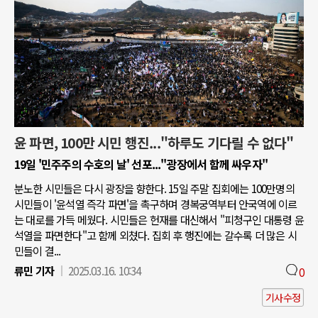
윤 파면, 100만 시민 행진..."하루도 기다릴 수 없다"
19일 '민주주의 수호의 날' 선포..."광장에서 함께 싸우자"
분노한 시민들은 다시 광장을 향한다. 15일 주말 집회에는 100만명의
시민들이 '윤석열 즉각 파면'을 촉구하며 경복궁역부터 안국역에 이르
는 대로를 가득 메웠다. 시민들은 헌재를 대신해서 "피청구인 대통령 윤
석열을 파면한다"고 함께 외쳤다. 집회 후 행진에는 갈수록 더 많은 시
민들이 결...
류민 기자
2025.03.16. 10:34
0
기사수정