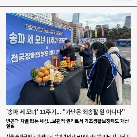
'송파 세 모녀' 11주기... "가난은 죄송할 일 아니다"
빈곤과 차별 없는 세상...보편적 권리로서 기초생활보장제도 개선
절실
서울 송파구 반지하 방에서 살아가던 세 모녀가 세상을 떠난 지 11년이