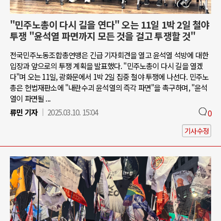
"민주노총이 다시 길을 연다" 오는 11일 1박 2일 철야
투쟁 "윤석열 파면까지 모든 것을 걸고 투쟁할 것"
전국민주노동조합총연맹은 긴급 기자회견을 열고 윤석열 석방에 대한
입장과 앞으로의 투쟁 계획을 발표했다. "민주노총이 다시 길을 열겠
다"며 오는 11일, 광화문에서 1박 2일 집중 철야 투쟁에 나선다. 민주노
총은 헌법재판소에 "내란수괴 윤석열의 즉각 파면"을 촉구하며, "윤석
열이 파면될 ...
류민 기자
2025.03.10. 15:04
0
기사수정