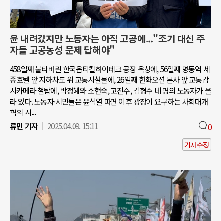
윤 내려갔지만 노동자는 아직 고공에..."조기 대선 주
자들 고공농성 문제 답해야"
458일째 불타버린 한국옵티칼하이테크 공장 옥상에, 56일째 명동역 세
종호텔 앞 지하차도 위 교통시설물에, 26일째 한화오션 본사 앞 교통감
시카메라 철탑에, 박정혜와 소현숙, 고진수, 김형수 네 명의 노동자가 올
라 있다. 노동자·시민들은 윤석열 파면 이후 광장이 요구하는 사회대개
혁의 시...
류민 기자
2025.04.09. 15:11
0
기사수정