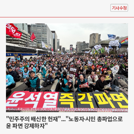
기사수정
"민주주의 배신한 헌재"..."노동자∙시민 총파업으로
윤 파면 강제하자"