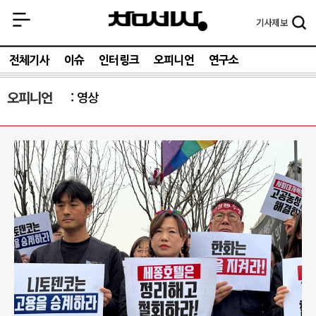
기사
제보
전체기사
이슈
인터링크
오피니언
연구소
오피니언
영상