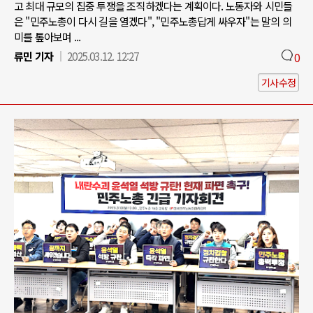
고 최대 규모의 집중 투쟁을 조직하겠다는 계획이다. 노동자와 시민들
은 "민주노총이 다시 길을 열겠다", "민주노총답게 싸우자"는 말의 의
미를 톺아보며 ...
류민 기자
2025.03.12. 12:27
0
기사수정