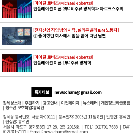
[마이클 로버츠(Michael Roberts)]
인플레이션 이론 2부: 비주류 경제학과 마르크스주의
[전자산업 직업병의 시작, 실리콘밸리 IBM 노동자]
④ 좋아했던 회사에서 암을 얻어 떠난 남편
[마이클 로버츠(Michael Roberts)]
인플레이션 이론 1부: 주류 경제학
독자제보
newscham@gmail.com
참세상소개
|
후원하기
|
광고안내
|
이전페이지
|
뉴스레터
|
개인정보취급방침
|
청소년 보호책임:홍석만
참세상 등록번호: 서울 아 00111 | 등록일자: 2005년 11월 8일 | 발행인: 홍석만
| 편집인: 홍석만
서울
시 마포구 양화로8길 17-28, 2층 2015호
| TEL: (02)701-7688 | FAX:
(02)701-7112 |
E-mail:
newscham@gmail.com