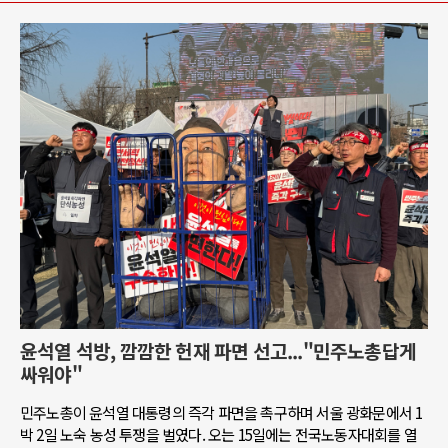
윤석열 석방, 깜깜한 헌재 파면 선고..."민주노총답게
싸워야"
민주노총이 윤석열 대통령의 즉각 파면을 촉구하며 서울 광화문에서 1
박 2일 노숙 농성 투쟁을 벌였다. 오는 15일에는 전국노동자대회를 열