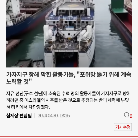
가자지구 항해 막힌 활동가들, "포위망 뚫기 위해 계속
노력할 것"
자유 선단(구호 선단)에 소속된 수백 명의 활동가들이 가자지구로 항해
하려던 중 이스라엘의 사주를 받은 것으로 추정되는 반대 세력에 부딪
혀 터키에서 차단당했다.
참세상 편집팀
2024.04.30. 18:26
0
기사수정