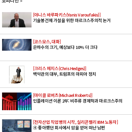
오피니언
[야니스 바루파키스(Yanis Varoufakis)]
기술봉건제 가설을 위한 마르크스주의적 논거
[코스모스, 대화]
은하수의 크기, 예상보다 10% 더 크다
[크리스 헤지스(Chris Hedges)]
백악관의 대부, 트럼프의 마피아 정치
[마이클 로버츠(Michael Roberts)]
인플레이션 이론 2부: 비주류 경제학과 마르크스주의
[전자산업 직업병의 시작, 실리콘밸리 IBM 노동자]
④ 좋아했던 회사에서 암을 얻어 떠난 남편