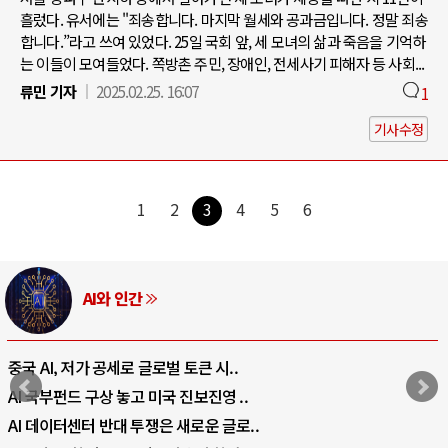
흘렀다. 유서에는 "죄송합니다. 마지막 월세와 공과금입니다. 정말 죄송
합니다.”라고 쓰여 있었다. 25일 국회 앞, 세 모녀의 삶과 죽음을 기억하
는 이들이 모여들었다. 쪽방촌 주민, 장애인, 전세사기 피해자 등 사회...
류민 기자
2025.02.25. 16:07
1
기사수정
1
2
3
4
5
6
AI와 인간
중국 AI, 저가 공세로 글로벌 토큰 시..
AI 국부펀드 구상 놓고 미국 진보진영 ..
AI 데이터센터 반대 투쟁은 새로운 글로..