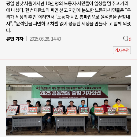
평일 한낮 서울에서만 10만 명의 노동자∙시민들이 일상을 멈추고 거리
에 나섰다. 헌법재판소의 파면 선고 지연에 분노한 노동자∙시민들은 "우
리가 세상의 주인"이라면서 "노동자∙시민 총파업으로 윤석열을 끝장내
자", "윤석열을 파면하고 차별 없이 평등한 세상을 만들자"고 함께 외쳤
다.
류민 기자
2025.03.28. 14:40
0
기사수정