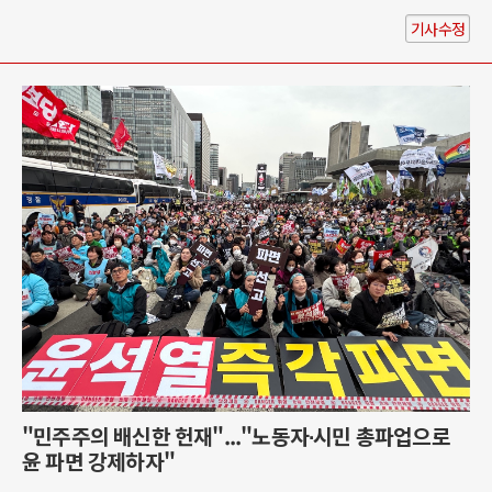
기사수정
"민주주의 배신한 헌재"..."노동자∙시민 총파업으로
윤 파면 강제하자"