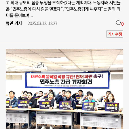
고 최대 규모의 집중 투쟁을 조직하겠다는 계획이다. 노동자와 시민들
은 "민주노총이 다시 길을 열겠다", "민주노총답게 싸우자"는 말의 의
미를 톺아보며 ...
류민 기자
2025.03.12. 12:27
0
기사수정