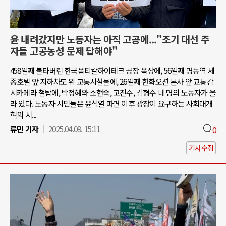
윤 내려갔지만 노동자는 아직 고공에..."조기 대선 주
자들 고공농성 문제 답해야"
458일째 불타버린 한국옵티칼하이테크 공장 옥상에, 56일째 명동역 세
종호텔 앞 지하차도 위 교통시설물에, 26일째 한화오션 본사 앞 교통감
시카메라 철탑에, 박정혜와 소현숙, 고진수, 김형수 네 명의 노동자가 올
라 있다. 노동자·시민들은 윤석열 파면 이후 광장이 요구하는 사회대개
혁의 시...
류민 기자
2025.04.09. 15:11
0
기사수정