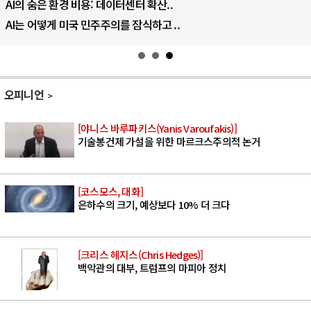
AI의 숨은 환경 비용: 데이터센터 확산..
AI는 어떻게 미국 민주주의를 잠식하고 ..
오피니언
[야니스 바루파키스(Yanis Varoufakis)]
기술봉건제 가설을 위한 마르크스주의적 논거
[코스모스, 대화]
은하수의 크기, 예상보다 10% 더 크다
[크리스 헤지스(Chris Hedges)]
백악관의 대부, 트럼프의 마피아 정치