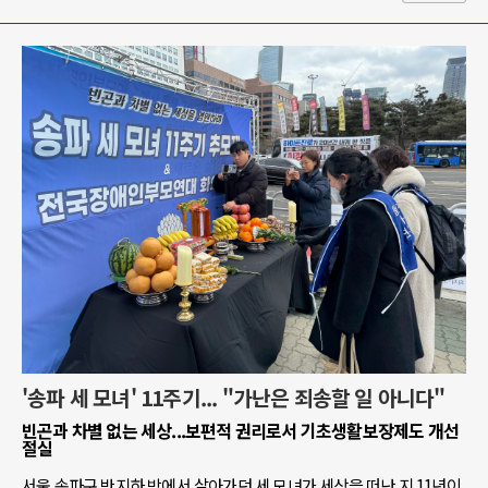
'송파 세 모녀' 11주기... "가난은 죄송할 일 아니다"
빈곤과 차별 없는 세상...보편적 권리로서 기초생활보장제도 개선
절실
서울 송파구 반지하 방에서 살아가던 세 모녀가 세상을 떠난 지 11년이