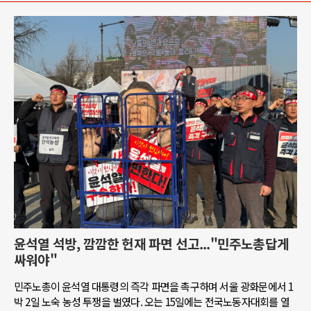
윤석열 석방, 깜깜한 헌재 파면 선고..."민주노총답게
싸워야"
민주노총이 윤석열 대통령의 즉각 파면을 촉구하며 서울 광화문에서 1
박 2일 노숙 농성 투쟁을 벌였다. 오는 15일에는 전국노동자대회를 열