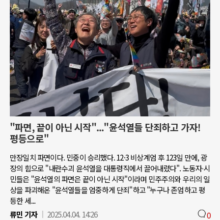
"파면, 끝이 아닌 시작"..."윤석열들 단죄하고 가자!
평등으로"
만장일치 파면이다. 민중이 승리했다. 12·3 비상계엄 후 123일 만에, 광
장의 힘으로 "내란수괴 윤석열을 대통령직에서 끌어내렸다". 노동자∙시
민들은 "윤석열의 파면은 끝이 아닌 시작"이라며 민주주의와 우리의 일
상을 파괴해온 "윤석열들을 엄중하게 단죄"하고 "누구나 존엄하고 평
등한 세...
류민 기자
2025.04.04. 14:26
0