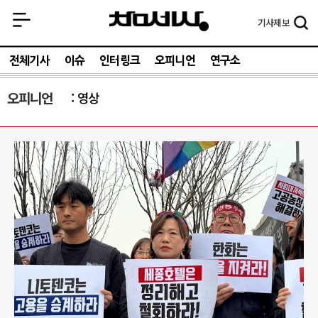
기사
제보
전체기사
이슈
인터링크
오피니언
연구소
오피니언
영상