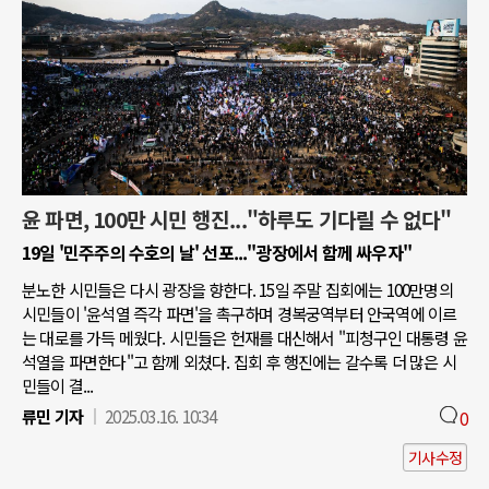
윤 파면, 100만 시민 행진..."하루도 기다릴 수 없다"
19일 '민주주의 수호의 날' 선포..."광장에서 함께 싸우자"
분노한 시민들은 다시 광장을 향한다. 15일 주말 집회에는 100만명의
시민들이 '윤석열 즉각 파면'을 촉구하며 경복궁역부터 안국역에 이르
는 대로를 가득 메웠다. 시민들은 헌재를 대신해서 "피청구인 대통령 윤
석열을 파면한다"고 함께 외쳤다. 집회 후 행진에는 갈수록 더 많은 시
민들이 결...
류민 기자
2025.03.16. 10:34
0
기사수정