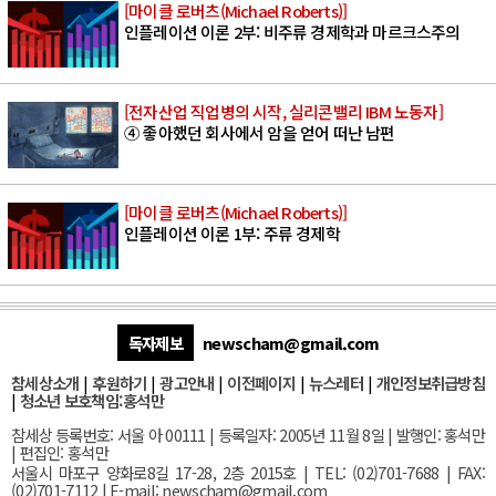
[마이클 로버츠(Michael Roberts)]
인플레이션 이론 2부: 비주류 경제학과 마르크스주의
[전자산업 직업병의 시작, 실리콘밸리 IBM 노동자]
④ 좋아했던 회사에서 암을 얻어 떠난 남편
[마이클 로버츠(Michael Roberts)]
인플레이션 이론 1부: 주류 경제학
독자제보
newscham@gmail.com
참세상소개
|
후원하기
|
광고안내
|
이전페이지
|
뉴스레터
|
개인정보취급방침
|
청소년 보호책임:홍석만
참세상 등록번호: 서울 아 00111 | 등록일자: 2005년 11월 8일 | 발행인: 홍석만
| 편집인: 홍석만
서울
시 마포구 양화로8길 17-28, 2층 2015호
| TEL: (02)701-7688 | FAX:
(02)701-7112 |
E-mail:
newscham@gmail.com