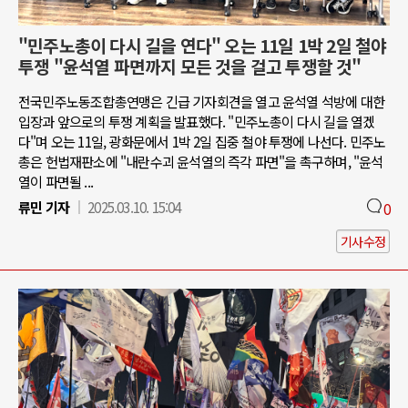
"민주노총이 다시 길을 연다" 오는 11일 1박 2일 철야
투쟁 "윤석열 파면까지 모든 것을 걸고 투쟁할 것"
전국민주노동조합총연맹은 긴급 기자회견을 열고 윤석열 석방에 대한
입장과 앞으로의 투쟁 계획을 발표했다. "민주노총이 다시 길을 열겠
다"며 오는 11일, 광화문에서 1박 2일 집중 철야 투쟁에 나선다. 민주노
총은 헌법재판소에 "내란수괴 윤석열의 즉각 파면"을 촉구하며, "윤석
열이 파면될 ...
류민 기자
2025.03.10. 15:04
0
기사수정