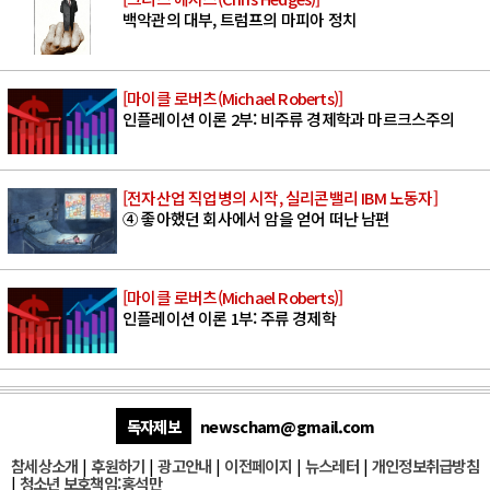
백악관의 대부, 트럼프의 마피아 정치
[마이클 로버츠(Michael Roberts)]
인플레이션 이론 2부: 비주류 경제학과 마르크스주의
[전자산업 직업병의 시작, 실리콘밸리 IBM 노동자]
④ 좋아했던 회사에서 암을 얻어 떠난 남편
[마이클 로버츠(Michael Roberts)]
인플레이션 이론 1부: 주류 경제학
독자제보
newscham@gmail.com
참세상소개
|
후원하기
|
광고안내
|
이전페이지
|
뉴스레터
|
개인정보취급방침
|
청소년 보호책임:홍석만