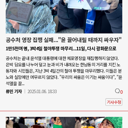
공수처 영장 집행 실패..."윤 끌어내릴 때까지 싸우자"
1만5천여 명, 3박4일 철야투쟁 마무리...11일, 다시 광화문으로
공수처는 끝내 윤석열 대통령에 대한 체포영장을 재집행하지 않았다.
은박 담요를 나누어 덮고 눈과 비가 내려오는 한남동의 거리를 지킨 노
동자와 시민들은, 지난 3박 4일간의 철야 투쟁을 마무리했다. 이들은 분
노와 실망에만 머무르지 않았다. "우리의 싸움은 이기는 싸움이다", "윤
석열을 끌...
류민 기자
2025.01.06. 18:33
0
기사수정