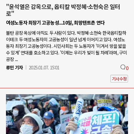
"윤석열은 감옥으로, 옵티칼 박정혜·소현숙은 일터
로"
여성노동자 최장기 고공농성...10일, 희망텐트촌 연다
불탄 공장 옥상에 아직도 두 사람이 있다. 박정혜·소현숙 한국옵티칼하
이테크 두 여성노동자의 고공농성이 일년 넘게 이어지고 있다. 여성노
동자 최장기 고공농성이다. 시민사회는 두 노동자가 '이겨서 땅을 밟을
수 있게' 연대를 호소하고 있다. '이제는 우리가 빛이 될 차례'라며, 구미
공장 ...
류민 기자
2025.01.07. 15:01
0
기사수정