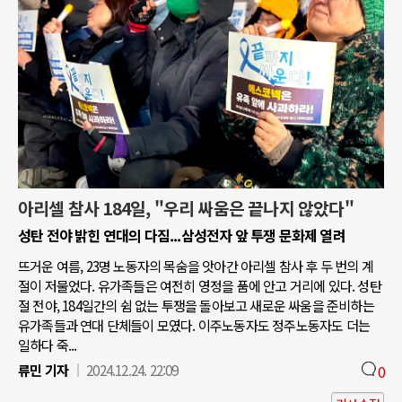
아리셀 참사 184일, "우리 싸움은 끝나지 않았다"
성탄 전야 밝힌 연대의 다짐...삼성전자 앞 투쟁 문화제 열려
뜨거운 여름, 23명 노동자의 목숨을 앗아간 아리셀 참사 후 두 번의 계
절이 저물었다. 유가족들은 여전히 영정을 품에 안고 거리에 있다. 성탄
절 전야, 184일간의 쉼 없는 투쟁을 돌아보고 새로운 싸움을 준비하는
유가족들과 연대 단체들이 모였다. 이주노동자도 정주노동자도 더는
일하다 죽...
류민 기자
2024.12.24. 22:09
0