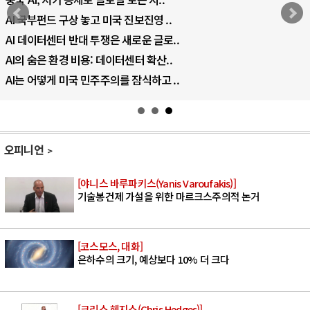
AI 국부펀드 구상 놓고 미국 진보진영 ..
AI 데이터센터 반대 투쟁은 새로운 글로..
AI의 숨은 환경 비용: 데이터센터 확산..
AI는 어떻게 미국 민주주의를 잠식하고 ..
오피니언
[야니스 바루파키스(Yanis Varoufakis)]
기술봉건제 가설을 위한 마르크스주의적 논거
[코스모스, 대화]
은하수의 크기, 예상보다 10% 더 크다
[크리스 헤지스(Chris Hedges)]