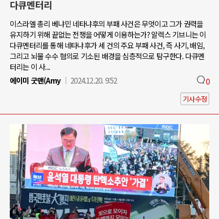
다큐멘터리
이스라엘 총리 베냐민 네타냐후의 부패 사건은 무엇이고 그가 권력을
유지하기 위해 끝없는 전쟁을 어떻게 이용하는가? 알렉스 기브니는 이
다큐멘터리를 통해 네타냐후가 세 건의 주요 부패 사건, 즉 사기, 배임,
그리고 뇌물 수수 혐의로 기소된 배경을 심층적으로 탐구한다. 다큐멘
터리는 이 사...
에이미 굿맨(Amy
2024.12.20. 9:52
0
기사수정