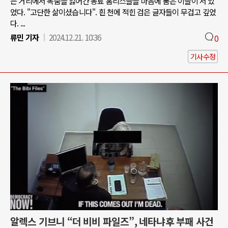
는 거리에서 목숨을 잃어간 동료 홈리스들을 마음에 품은 이들이 서 있
었다. "고단한 삶이셨습니다". 흰 천에 적힌 검은 글자들이 무겁고 깊었
다. ...
류민 기자
2024.12.21. 10:36
0
기사수정
알렉스 기브니 “더 비비 파일즈”, 네타냐후 부패 사건