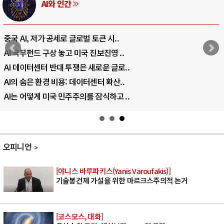
AI와 인간
중국 AI, 저가 공세로 글로벌 토큰 시..
AI 국부펀드 구상 놓고 미국 진보진영 ..
AI 데이터센터 반대 투쟁은 새로운 글로..
AI의 숨은 환경 비용: 데이터센터 확산..
AI는 어떻게 미국 민주주의를 잠식하고 ..
오피니언
[야니스 바루파키스(Yanis Varoufakis)]
기술봉건제 가설을 위한 마르크스주의적 논거
[코스모스, 대화]