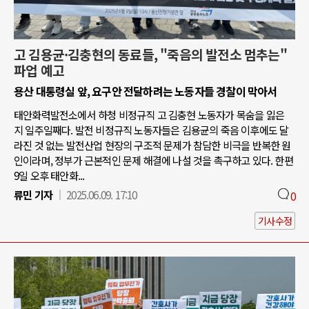
고 김용균·김충현의 동료들, "죽음의 발전소 멈추는"
파업 예고
용산 대통령실 앞, 요구안 전달하려는 노동자들 경찰이 막아서
태안화력발전소에서 하청 비정규직 고 김충현 노동자가 목숨을 잃은
지 일주일째다. 발전 비정규직 노동자들은 김용균의 죽음 이후에도 달
라진 것 없는 발전산업 현장의 구조적 문제가 참담한 비극을 반복한 원
인이라며, 정부가 근본적인 문제 해결에 나설 것을 촉구하고 있다. 한편
9일 오후 태안화...
류민 기자
2025.06.09. 17:10
0
기사수정