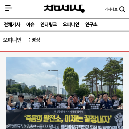
기사
제보
전체기사
이슈
인터링크
오피니언
연구소
오피니언
영상