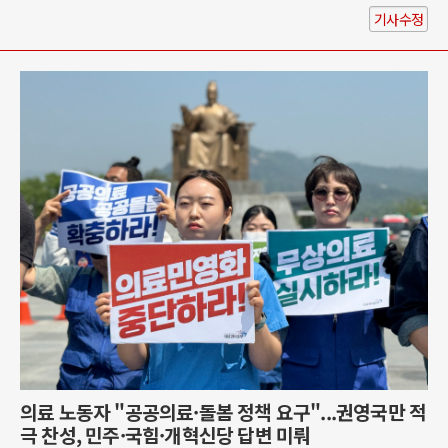
기사수정
의료 노동자 "공공의료·돌봄 정책 요구"...권영국만 적
극 찬성, 민주·국힘·개혁신당 답변 미뤄