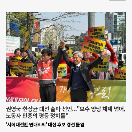
권영국·한상균 대선 출마 선언..."보수 양당 체제 넘어,
노동자 민중의 평등 정치를"
'사회대전환 연대회의' 대선 후보 경선 돌입