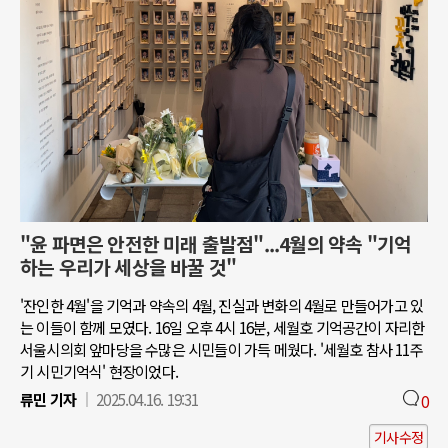
"윤 파면은 안전한 미래 출발점"...4월의 약속 "기억
하는 우리가 세상을 바꿀 것"
'잔인한 4월'을 기억과 약속의 4월, 진실과 변화의 4월로 만들어가고 있
는 이들이 함께 모였다. 16일 오후 4시 16분, 세월호 기억공간이 자리한
서울시의회 앞마당을 수많은 시민들이 가득 메웠다. '세월호 참사 11주
기 시민기억식' 현장이었다.
류민 기자
2025.04.16. 19:31
0
기사수정