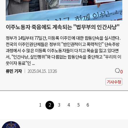
이주노동자 죽음에도 계속되는 "법무부의 인간사냥"
정부가 14일부터 77일간, 미등록 이주민에 대한 합동단속을 실시한다.
전국의 이주인권단체들은 정부의 "반인권적이고 폭력적인" 단속추방
과정에서 수 많은 미등록 이주노동자들이 다치고 목숨을 잃고 있다면
서, "인간사냥, 살인행위"와 다름없는 합동단속을 중단하고 "우리의 이
웃이자 동료"인 ...
류민 기자
2025.04.15. 13:26
0
기사수정
1
2
3
4
5
6