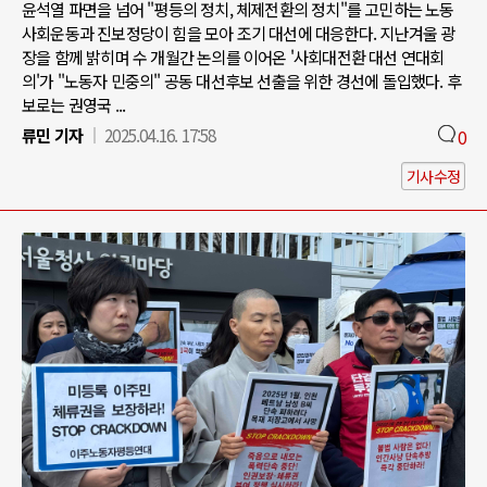
윤석열 파면을 넘어 "평등의 정치, 체제전환의 정치"를 고민하는 노동
사회운동과 진보정당이 힘을 모아 조기 대선에 대응한다. 지난겨울 광
장을 함께 밝히며 수 개월간 논의를 이어온 '사회대전환 대선 연대회
의'가 "노동자 민중의" 공동 대선후보 선출을 위한 경선에 돌입했다. 후
보로는 권영국 ...
류민 기자
2025.04.16. 17:58
0
기사수정