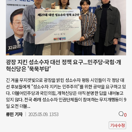
광장 지킨 성소수자 대선 정책 요구...민주당·국힘·개
혁신당은 '묵묵부답'
긴 겨울 무지갯빛으로 광장을 밝힌 성소수자 평등 시민들이 각 정당 대
선 후보들에게 "성소수자 지키는 민주주의"를 위한 공약을 요구하고 있
다. 더불어민주당과 국민의힘, 개혁신당은 아직 분명한 답을 내어놓고
있지 않다. 전국 49개 성소수자 인권단체들이 참여하는 무지개행동이 9
일 오전 더불...
류민 기자
2025.05.09. 13:53
0
기사수정