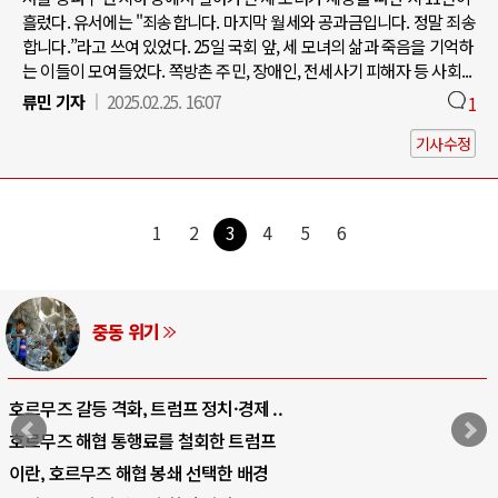
흘렀다. 유서에는 "죄송합니다. 마지막 월세와 공과금입니다. 정말 죄송
합니다.”라고 쓰여 있었다. 25일 국회 앞, 세 모녀의 삶과 죽음을 기억하
는 이들이 모여들었다. 쪽방촌 주민, 장애인, 전세사기 피해자 등 사회...
류민 기자
2025.02.25. 16:07
1
기사수정
1
2
3
4
5
6
AI와 인간
중국 AI, 저가 공세로 글로벌 토큰 시..
AI 국부펀드 구상 놓고 미국 진보진영 ..
AI 데이터센터 반대 투쟁은 새로운 글로..