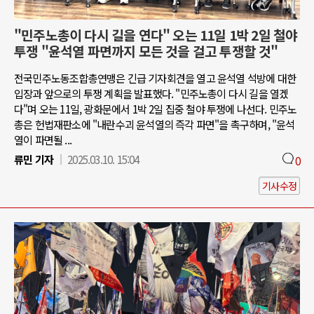
"민주노총이 다시 길을 연다" 오는 11일 1박 2일 철야
투쟁 "윤석열 파면까지 모든 것을 걸고 투쟁할 것"
전국민주노동조합총연맹은 긴급 기자회견을 열고 윤석열 석방에 대한
입장과 앞으로의 투쟁 계획을 발표했다. "민주노총이 다시 길을 열겠
다"며 오는 11일, 광화문에서 1박 2일 집중 철야 투쟁에 나선다. 민주노
총은 헌법재판소에 "내란수괴 윤석열의 즉각 파면"을 촉구하며, "윤석
열이 파면될 ...
류민 기자
2025.03.10. 15:04
0
기사수정