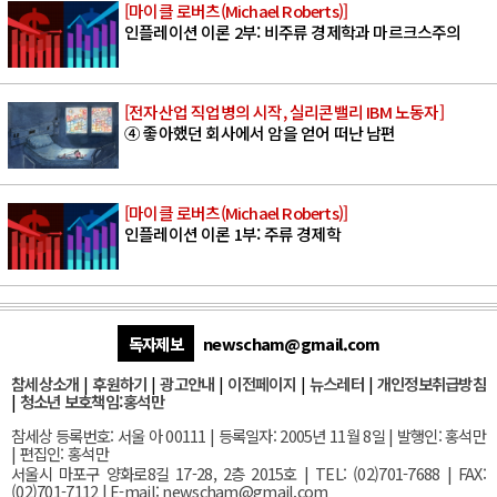
[마이클 로버츠(Michael Roberts)]
인플레이션 이론 2부: 비주류 경제학과 마르크스주의
[전자산업 직업병의 시작, 실리콘밸리 IBM 노동자]
④ 좋아했던 회사에서 암을 얻어 떠난 남편
[마이클 로버츠(Michael Roberts)]
인플레이션 이론 1부: 주류 경제학
독자제보
newscham@gmail.com
참세상소개
|
후원하기
|
광고안내
|
이전페이지
|
뉴스레터
|
개인정보취급방침
|
청소년 보호책임:홍석만
참세상 등록번호: 서울 아 00111 | 등록일자: 2005년 11월 8일 | 발행인: 홍석만
| 편집인: 홍석만
서울
시 마포구 양화로8길 17-28, 2층 2015호
| TEL: (02)701-7688 | FAX:
(02)701-7112 |
E-mail:
newscham@gmail.com