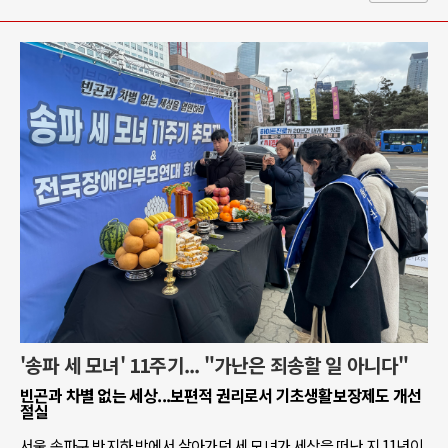
'송파 세 모녀' 11주기... "가난은 죄송할 일 아니다"
빈곤과 차별 없는 세상...보편적 권리로서 기초생활보장제도 개선
절실
서울 송파구 반지하 방에서 살아가던 세 모녀가 세상을 떠난 지 11년이