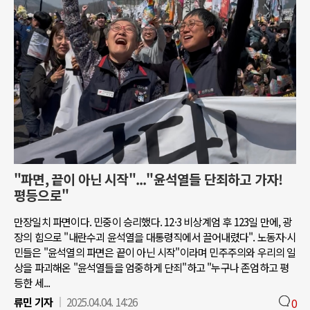
"파면, 끝이 아닌 시작"..."윤석열들 단죄하고 가자!
평등으로"
만장일치 파면이다. 민중이 승리했다. 12·3 비상계엄 후 123일 만에, 광
장의 힘으로 "내란수괴 윤석열을 대통령직에서 끌어내렸다". 노동자∙시
민들은 "윤석열의 파면은 끝이 아닌 시작"이라며 민주주의와 우리의 일
상을 파괴해온 "윤석열들을 엄중하게 단죄"하고 "누구나 존엄하고 평
등한 세...
류민 기자
2025.04.04. 14:26
0