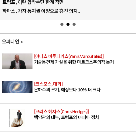
AI의 숨은 환경 비용: 데이터센터 확산..
AI는 어떻게 미국 민주주의를 잠식하고 ..
오피니언
[야니스 바루파키스(Yanis Varoufakis)]
기술봉건제 가설을 위한 마르크스주의적 논거
[코스모스, 대화]
은하수의 크기, 예상보다 10% 더 크다
[크리스 헤지스(Chris Hedges)]
백악관의 대부, 트럼프의 마피아 정치