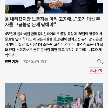
윤 내려갔지만 노동자는 아직 고공에..."조기 대선 주
자들 고공농성 문제 답해야"
458일째 불타버린 한국옵티칼하이테크 공장 옥상에, 56일째 명동역 세
종호텔 앞 지하차도 위 교통시설물에, 26일째 한화오션 본사 앞 교통감
시카메라 철탑에, 박정혜와 소현숙, 고진수, 김형수 네 명의 노동자가 올
라 있다. 노동자·시민들은 윤석열 파면 이후 광장이 요구하는 사회대개
혁의 시...
류민 기자
2025.04.09. 15:11
0
기사수정