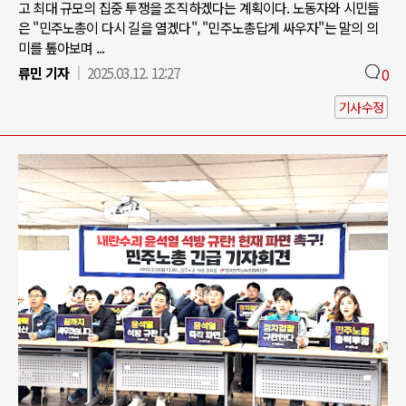
고 최대 규모의 집중 투쟁을 조직하겠다는 계획이다. 노동자와 시민들
은 "민주노총이 다시 길을 열겠다", "민주노총답게 싸우자"는 말의 의
미를 톺아보며 ...
류민 기자
2025.03.12. 12:27
0
기사수정