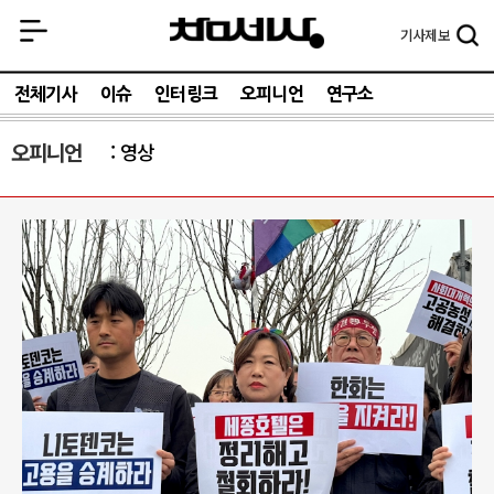
기사
제보
전체기사
이슈
인터링크
오피니언
연구소
오피니언
영상