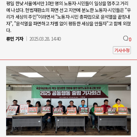
평일 한낮 서울에서만 10만 명의 노동자∙시민들이 일상을 멈추고 거리
에 나섰다. 헌법재판소의 파면 선고 지연에 분노한 노동자∙시민들은 "우
리가 세상의 주인"이라면서 "노동자∙시민 총파업으로 윤석열을 끝장내
자", "윤석열을 파면하고 차별 없이 평등한 세상을 만들자"고 함께 외쳤
다.
류민 기자
2025.03.28. 14:40
0
기사수정