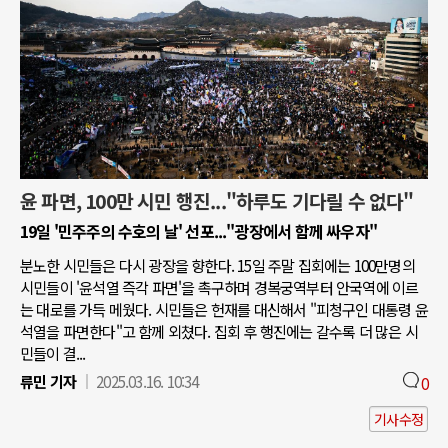
윤 파면, 100만 시민 행진..."하루도 기다릴 수 없다"
19일 '민주주의 수호의 날' 선포..."광장에서 함께 싸우자"
분노한 시민들은 다시 광장을 향한다. 15일 주말 집회에는 100만명의
시민들이 '윤석열 즉각 파면'을 촉구하며 경복궁역부터 안국역에 이르
는 대로를 가득 메웠다. 시민들은 헌재를 대신해서 "피청구인 대통령 윤
석열을 파면한다"고 함께 외쳤다. 집회 후 행진에는 갈수록 더 많은 시
민들이 결...
류민 기자
2025.03.16. 10:34
0
기사수정