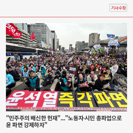
기사수정
"민주주의 배신한 헌재"..."노동자∙시민 총파업으로
윤 파면 강제하자"