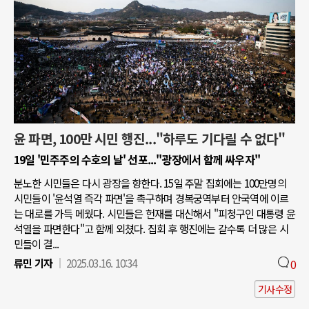
윤 파면, 100만 시민 행진..."하루도 기다릴 수 없다"
19일 '민주주의 수호의 날' 선포..."광장에서 함께 싸우자"
분노한 시민들은 다시 광장을 향한다. 15일 주말 집회에는 100만명의
시민들이 '윤석열 즉각 파면'을 촉구하며 경복궁역부터 안국역에 이르
는 대로를 가득 메웠다. 시민들은 헌재를 대신해서 "피청구인 대통령 윤
석열을 파면한다"고 함께 외쳤다. 집회 후 행진에는 갈수록 더 많은 시
민들이 결...
류민 기자
2025.03.16. 10:34
0
기사수정