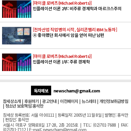
[마이클 로버츠(Michael Roberts)]
인플레이션 이론 2부: 비주류 경제학과 마르크스주의
[전자산업 직업병의 시작, 실리콘밸리 IBM 노동자]
④ 좋아했던 회사에서 암을 얻어 떠난 남편
[마이클 로버츠(Michael Roberts)]
인플레이션 이론 1부: 주류 경제학
독자제보
newscham@gmail.com
참세상소개
|
후원하기
|
광고안내
|
이전페이지
|
뉴스레터
|
개인정보취급방침
|
청소년 보호책임:홍석만
참세상 등록번호: 서울 아 00111 | 등록일자: 2005년 11월 8일 | 발행인: 홍석만
| 편집인: 홍석만
서울
시 마포구 양화로8길 17-28, 2층 2015호
| TEL: (02)701-7688 | FAX:
(02)701-7112 |
E-mail:
newscham@gmail.com