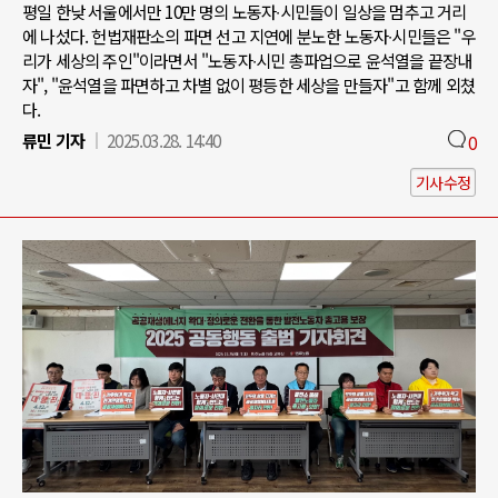
평일 한낮 서울에서만 10만 명의 노동자∙시민들이 일상을 멈추고 거리
에 나섰다. 헌법재판소의 파면 선고 지연에 분노한 노동자∙시민들은 "우
리가 세상의 주인"이라면서 "노동자∙시민 총파업으로 윤석열을 끝장내
자", "윤석열을 파면하고 차별 없이 평등한 세상을 만들자"고 함께 외쳤
다.
류민 기자
2025.03.28. 14:40
0
기사수정