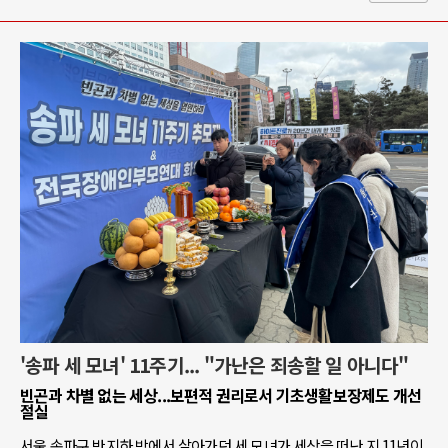
'송파 세 모녀' 11주기... "가난은 죄송할 일 아니다"
빈곤과 차별 없는 세상...보편적 권리로서 기초생활보장제도 개선
절실
서울 송파구 반지하 방에서 살아가던 세 모녀가 세상을 떠난 지 11년이