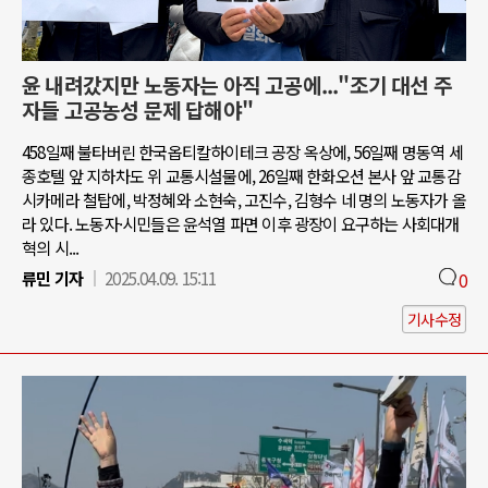
윤 내려갔지만 노동자는 아직 고공에..."조기 대선 주
자들 고공농성 문제 답해야"
458일째 불타버린 한국옵티칼하이테크 공장 옥상에, 56일째 명동역 세
종호텔 앞 지하차도 위 교통시설물에, 26일째 한화오션 본사 앞 교통감
시카메라 철탑에, 박정혜와 소현숙, 고진수, 김형수 네 명의 노동자가 올
라 있다. 노동자·시민들은 윤석열 파면 이후 광장이 요구하는 사회대개
혁의 시...
류민 기자
2025.04.09. 15:11
0
기사수정