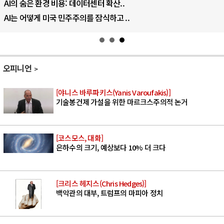
우크라이나, 덴마크, 에스토니아, 네덜란..
러·우크라, 대규모 공습 주고받아…민간 ..
오피니언
[야니스 바루파키스(Yanis Varoufakis)]
기술봉건제 가설을 위한 마르크스주의적 논거
[코스모스, 대화]
은하수의 크기, 예상보다 10% 더 크다
[크리스 헤지스(Chris Hedges)]
백악관의 대부, 트럼프의 마피아 정치