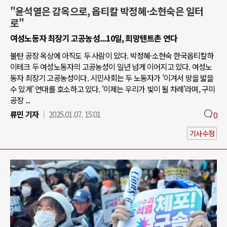
"윤석열은 감옥으로, 옵티칼 박정혜·소현숙은 일터
로"
여성노동자 최장기 고공농성...10일, 희망텐트촌 연다
불탄 공장 옥상에 아직도 두 사람이 있다. 박정혜·소현숙 한국옵티칼하
이테크 두 여성노동자의 고공농성이 일년 넘게 이어지고 있다. 여성노
동자 최장기 고공농성이다. 시민사회는 두 노동자가 '이겨서 땅을 밟을
수 있게' 연대를 호소하고 있다. '이제는 우리가 빛이 될 차례'라며, 구미
공장 ...
류민 기자
2025.01.07. 15:01
0
기사수정