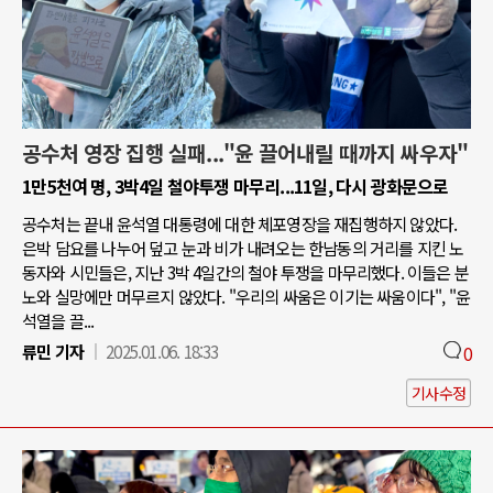
공수처 영장 집행 실패..."윤 끌어내릴 때까지 싸우자"
1만5천여 명, 3박4일 철야투쟁 마무리...11일, 다시 광화문으로
공수처는 끝내 윤석열 대통령에 대한 체포영장을 재집행하지 않았다.
은박 담요를 나누어 덮고 눈과 비가 내려오는 한남동의 거리를 지킨 노
동자와 시민들은, 지난 3박 4일간의 철야 투쟁을 마무리했다. 이들은 분
노와 실망에만 머무르지 않았다. "우리의 싸움은 이기는 싸움이다", "윤
석열을 끌...
류민 기자
2025.01.06. 18:33
0
기사수정