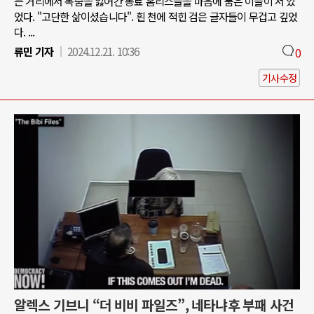
는 거리에서 목숨을 잃어간 동료 홈리스들을 마음에 품은 이들이 서 있
었다. "고단한 삶이셨습니다". 흰 천에 적힌 검은 글자들이 무겁고 깊었
다. ...
류민 기자
2024.12.21. 10:36
0
기사수정
알렉스 기브니 “더 비비 파일즈”, 네타냐후 부패 사건