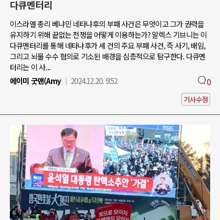
다큐멘터리
이스라엘 총리 베냐민 네타냐후의 부패 사건은 무엇이고 그가 권력을
유지하기 위해 끝없는 전쟁을 어떻게 이용하는가? 알렉스 기브니는 이
다큐멘터리를 통해 네타냐후가 세 건의 주요 부패 사건, 즉 사기, 배임,
그리고 뇌물 수수 혐의로 기소된 배경을 심층적으로 탐구한다. 다큐멘
터리는 이 사...
에이미 굿맨(Amy
2024.12.20. 9:52
0
기사수정