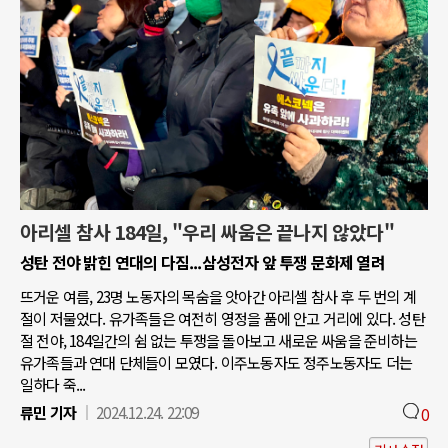
아리셀 참사 184일, "우리 싸움은 끝나지 않았다"
성탄 전야 밝힌 연대의 다짐...삼성전자 앞 투쟁 문화제 열려
뜨거운 여름, 23명 노동자의 목숨을 앗아간 아리셀 참사 후 두 번의 계
절이 저물었다. 유가족들은 여전히 영정을 품에 안고 거리에 있다. 성탄
절 전야, 184일간의 쉼 없는 투쟁을 돌아보고 새로운 싸움을 준비하는
유가족들과 연대 단체들이 모였다. 이주노동자도 정주노동자도 더는
일하다 죽...
류민 기자
2024.12.24. 22:09
0