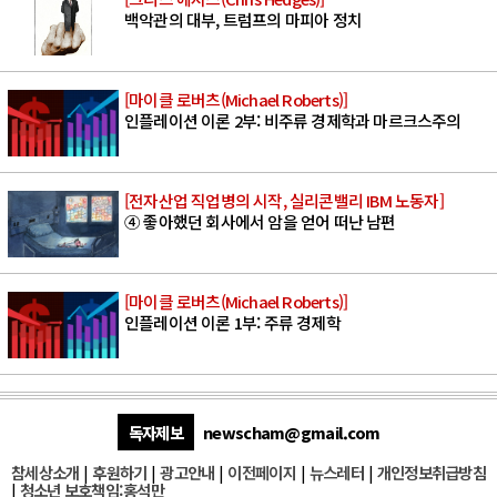
백악관의 대부, 트럼프의 마피아 정치
[마이클 로버츠(Michael Roberts)]
인플레이션 이론 2부: 비주류 경제학과 마르크스주의
[전자산업 직업병의 시작, 실리콘밸리 IBM 노동자]
④ 좋아했던 회사에서 암을 얻어 떠난 남편
[마이클 로버츠(Michael Roberts)]
인플레이션 이론 1부: 주류 경제학
독자제보
newscham@gmail.com
참세상소개
|
후원하기
|
광고안내
|
이전페이지
|
뉴스레터
|
개인정보취급방침
|
청소년 보호책임:홍석만