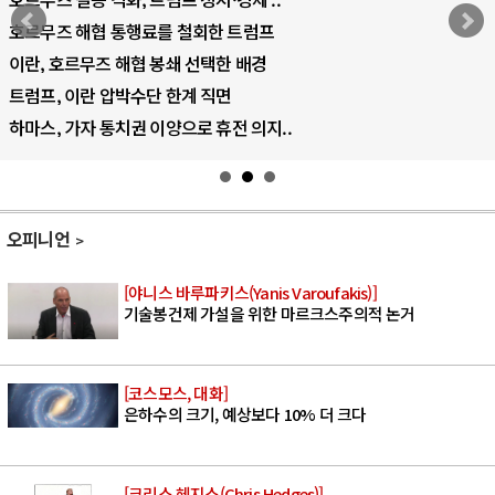
AI 국부펀드 구상 놓고 미국 진보진영 ..
AI 데이터센터 반대 투쟁은 새로운 글로.
AI의 숨은 환경 비용: 데이터센터 확산..
.
AI는 어떻게 미국 민주주의를 잠식하고 .
오피니언
[야니스 바루파키스(Yanis Varoufakis)]
기술봉건제 가설을 위한 마르크스주의적 논거
[코스모스, 대화]
은하수의 크기, 예상보다 10% 더 크다
[크리스 헤지스(Chris Hedges)]