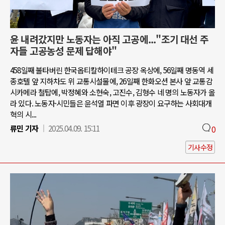
윤 내려갔지만 노동자는 아직 고공에..."조기 대선 주
자들 고공농성 문제 답해야"
458일째 불타버린 한국옵티칼하이테크 공장 옥상에, 56일째 명동역 세
종호텔 앞 지하차도 위 교통시설물에, 26일째 한화오션 본사 앞 교통감
시카메라 철탑에, 박정혜와 소현숙, 고진수, 김형수 네 명의 노동자가 올
라 있다. 노동자·시민들은 윤석열 파면 이후 광장이 요구하는 사회대개
혁의 시...
류민 기자
2025.04.09. 15:11
0
기사수정