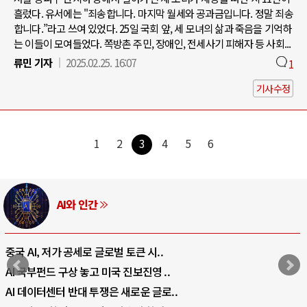
흘렀다. 유서에는 "죄송합니다. 마지막 월세와 공과금입니다. 정말 죄송
합니다.”라고 쓰여 있었다. 25일 국회 앞, 세 모녀의 삶과 죽음을 기억하
는 이들이 모여들었다. 쪽방촌 주민, 장애인, 전세사기 피해자 등 사회...
류민 기자
2025.02.25. 16:07
1
기사수정
1
2
3
4
5
6
AI와 인간
중국 AI, 저가 공세로 글로벌 토큰 시..
AI 국부펀드 구상 놓고 미국 진보진영 ..
AI 데이터센터 반대 투쟁은 새로운 글로..