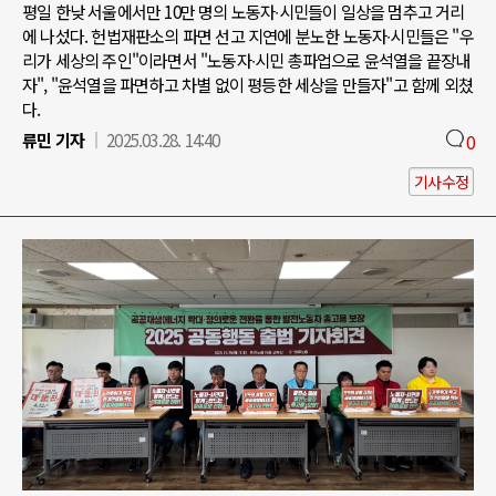
평일 한낮 서울에서만 10만 명의 노동자∙시민들이 일상을 멈추고 거리
에 나섰다. 헌법재판소의 파면 선고 지연에 분노한 노동자∙시민들은 "우
리가 세상의 주인"이라면서 "노동자∙시민 총파업으로 윤석열을 끝장내
자", "윤석열을 파면하고 차별 없이 평등한 세상을 만들자"고 함께 외쳤
다.
류민 기자
2025.03.28. 14:40
0
기사수정