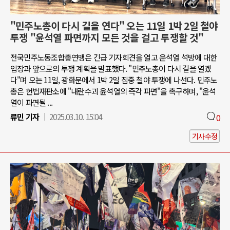
"민주노총이 다시 길을 연다" 오는 11일 1박 2일 철야
투쟁 "윤석열 파면까지 모든 것을 걸고 투쟁할 것"
전국민주노동조합총연맹은 긴급 기자회견을 열고 윤석열 석방에 대한
입장과 앞으로의 투쟁 계획을 발표했다. "민주노총이 다시 길을 열겠
다"며 오는 11일, 광화문에서 1박 2일 집중 철야 투쟁에 나선다. 민주노
총은 헌법재판소에 "내란수괴 윤석열의 즉각 파면"을 촉구하며, "윤석
열이 파면될 ...
류민 기자
2025.03.10. 15:04
0
기사수정