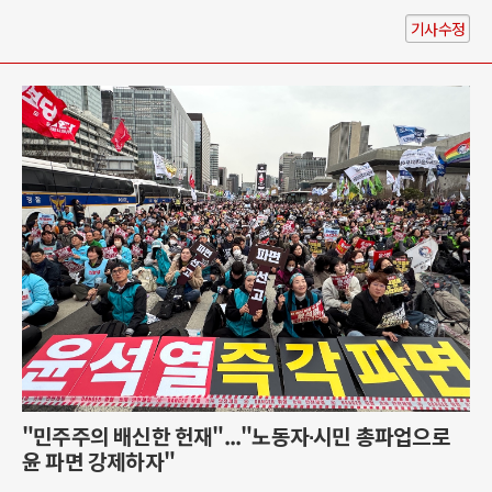
기사수정
"민주주의 배신한 헌재"..."노동자∙시민 총파업으로
윤 파면 강제하자"