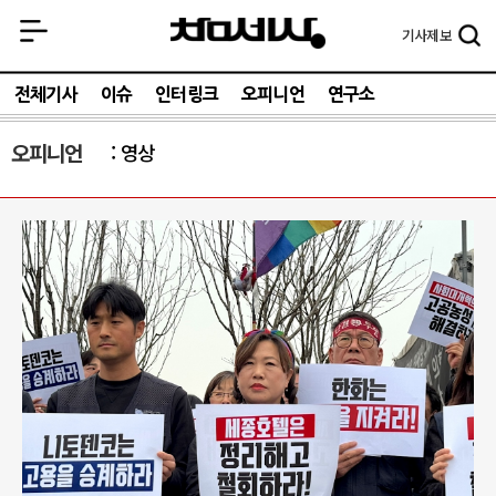
기사
제보
전체기사
이슈
인터링크
오피니언
연구소
오피니언
영상