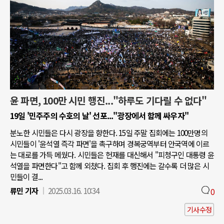
윤 파면, 100만 시민 행진..."하루도 기다릴 수 없다"
19일 '민주주의 수호의 날' 선포..."광장에서 함께 싸우자"
분노한 시민들은 다시 광장을 향한다. 15일 주말 집회에는 100만명의
시민들이 '윤석열 즉각 파면'을 촉구하며 경복궁역부터 안국역에 이르
는 대로를 가득 메웠다. 시민들은 헌재를 대신해서 "피청구인 대통령 윤
석열을 파면한다"고 함께 외쳤다. 집회 후 행진에는 갈수록 더 많은 시
민들이 결...
류민 기자
2025.03.16. 10:34
0
기사수정