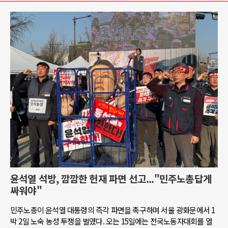
윤석열 석방, 깜깜한 헌재 파면 선고..."민주노총답게
싸워야"
민주노총이 윤석열 대통령의 즉각 파면을 촉구하며 서울 광화문에서 1
박 2일 노숙 농성 투쟁을 벌였다. 오는 15일에는 전국노동자대회를 열