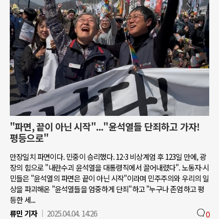
"파면, 끝이 아닌 시작"..."윤석열들 단죄하고 가자!
평등으로"
만장일치 파면이다. 민중이 승리했다. 12·3 비상계엄 후 123일 만에, 광
장의 힘으로 "내란수괴 윤석열을 대통령직에서 끌어내렸다". 노동자∙시
민들은 "윤석열의 파면은 끝이 아닌 시작"이라며 민주주의와 우리의 일
상을 파괴해온 "윤석열들을 엄중하게 단죄"하고 "누구나 존엄하고 평
등한 세...
류민 기자
2025.04.04. 14:26
0