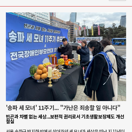
'송파 세 모녀' 11주기... "가난은 죄송할 일 아니다"
빈곤과 차별 없는 세상...보편적 권리로서 기초생활보장제도 개선
절실
서울 송파구 반지하 방에서 살아가던 세 모녀가 세상을 떠난 지 11년이