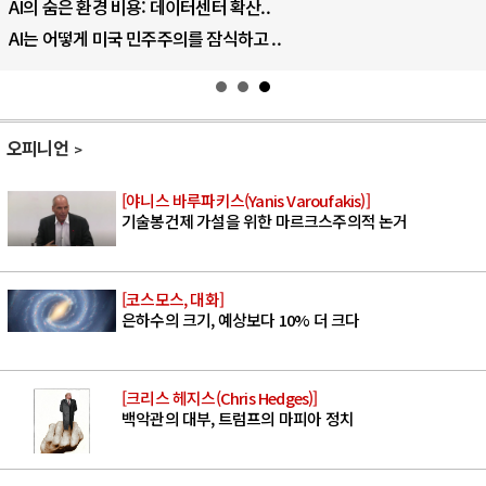
AI의 숨은 환경 비용: 데이터센터 확산..
AI는 어떻게 미국 민주주의를 잠식하고 ..
오피니언
[야니스 바루파키스(Yanis Varoufakis)]
기술봉건제 가설을 위한 마르크스주의적 논거
[코스모스, 대화]
은하수의 크기, 예상보다 10% 더 크다
[크리스 헤지스(Chris Hedges)]
백악관의 대부, 트럼프의 마피아 정치