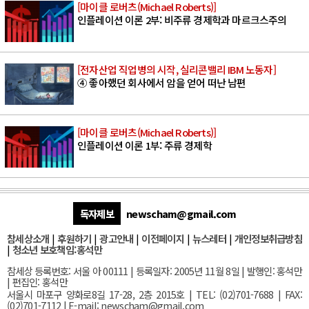
[마이클 로버츠(Michael Roberts)]
인플레이션 이론 2부: 비주류 경제학과 마르크스주의
[전자산업 직업병의 시작, 실리콘밸리 IBM 노동자]
④ 좋아했던 회사에서 암을 얻어 떠난 남편
[마이클 로버츠(Michael Roberts)]
인플레이션 이론 1부: 주류 경제학
독자제보
newscham@gmail.com
참세상소개
|
후원하기
|
광고안내
|
이전페이지
|
뉴스레터
|
개인정보취급방침
|
청소년 보호책임:홍석만
참세상 등록번호: 서울 아 00111 | 등록일자: 2005년 11월 8일 | 발행인: 홍석만
| 편집인: 홍석만
서울
시 마포구 양화로8길 17-28, 2층 2015호
| TEL: (02)701-7688 | FAX:
(02)701-7112 |
E-mail:
newscham@gmail.com