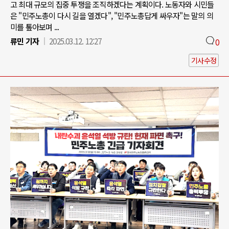
고 최대 규모의 집중 투쟁을 조직하겠다는 계획이다. 노동자와 시민들
은 "민주노총이 다시 길을 열겠다", "민주노총답게 싸우자"는 말의 의
미를 톺아보며 ...
류민 기자
2025.03.12. 12:27
0
기사수정