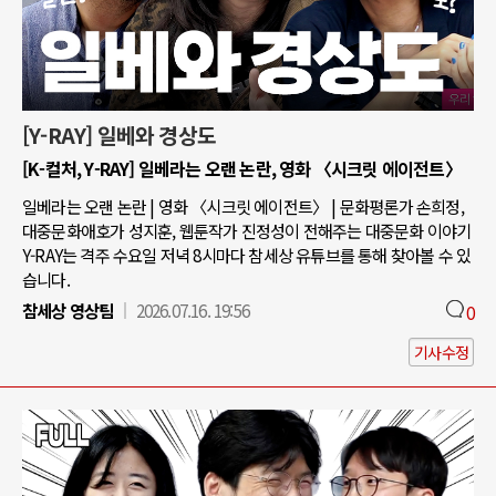
[Y-RAY] 일베와 경상도
[K-컬처, Y-RAY] 일베라는 오랜 논란, 영화 〈시크릿 에이전트〉
일베라는 오랜 논란 | 영화 〈시크릿 에이전트〉 | 문화평론가 손희정,
대중문화애호가 성지훈, 웹툰작가 진정성이 전해주는 대중문화 이야기
Y-RAY는 격주 수요일 저녁 8시마다 참세상 유튜브를 통해 찾아볼 수 있
습니다.
참세상 영상팀
2026.07.16. 19:56
0
기사수정