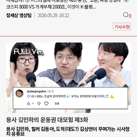
코스피 8000 VS 가계부채 2000조, 이것이 K-불평...
참세상 영상팀
2026.05.29. 16:22
0
기사수정
용사 김민하의 운동권 대모험 제3화
용사 김민하, 힐러 김동아, 도적(대도?) 김상연이 꾸며가는 시사정
치 유튜브