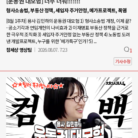
[운동권 대모험] 너무 더워!!!!!!!
형사소송법, 부동산 정책, 세입자 주거안정, 메가프로젝트, 폭염
[8월 1주차] 용사 김민하의 운동권 대모험 1) 형사소송법 개정, 이제 끝?
- 공소기각과 연임개헌의 나비효과 2) 이재명표 부동산 정책을 근거로
한 극우적 조직화 3) 세입자 주거안정 없는 부동산 정책 4) 노동법 도려
낸 개발프로젝트, 누구를 위한 '메가특구'인가? 5) ...
참세상 영상팀
2026.08.07. 7:23
1
기사수정