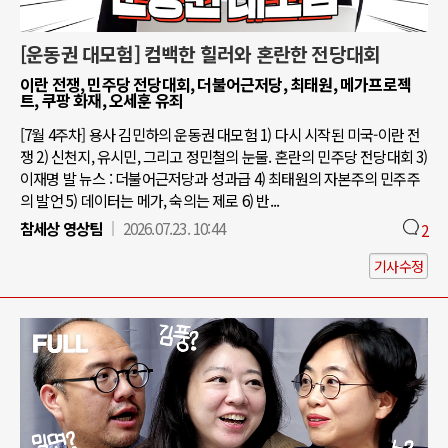
[운동권 대모험] 컴백한 힐러와 혼란한 전당대회
이란 전쟁, 민주당 전당대회, 더불어근저당, 최태원, 메가프로젝
트, 쿠팡 화재, 오세훈 유죄
[7월 4주차] 용사 김민하의 운동권 대모험 1) 다시 시작된 미국-이란 전
쟁 2) 신천지, 유시민, 그리고 정민철의 눈물. 혼란의 민주당 전당대회 3)
이재명 발 뉴스 : 더불어근저당과 성과급 4) 최태원의 자본주의 민주주
의 발언 5) 데이터는 메가, 숙의는 제로 6) 반...
참세상 영상팀
2026.07.23. 10:44
2
기사수정