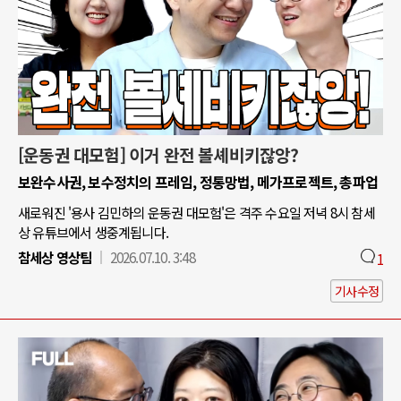
[운동권 대모험] 이거 완전 볼셰비키잖앙?
보완수사권, 보수정치의 프레임, 정통망법, 메가프로젝트, 총파업
새로워진 '용사 김민하의 운동권 대모험'은 격주 수요일 저녁 8시 참세
상 유튜브에서 생중계됩니다.
참세상 영상팀
2026.07.10. 3:48
1
기사수정