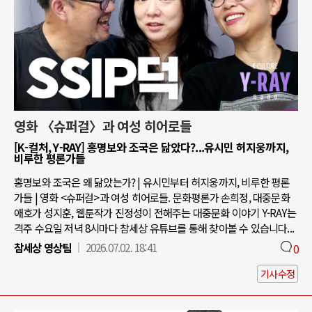
영화 〈슈퍼걸〉과 여성 히어로들
[K-컬처, Y-RAY] 홍명보와 조국은 닮았다?...유시민 허지웅까지,
비루한 평론가들
홍명보와 조국은 왜 닮았는가? | 유시민부터 허지웅까지, 비루한 평론
가들 | 영화 <슈퍼걸>과 여성 히어로들. 문화평론가 손희정, 대중문화
애호가 성지훈, 웹툰작가 진정성이 전해주는 대중문화 이야기 Y-RAY는
격주 수요일 저녁 8시마다 참세상 유튜브를 통해 찾아볼 수 있습니다...
참세상 영상팀
2026.07.02. 18:41
0
기사수정