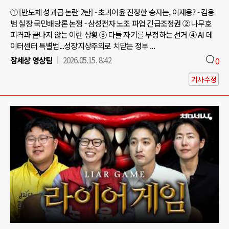
① [반도체 성과급 논란 2탄] - 초과이윤 진정한 승자는, 이재용? - 김용
범 실장 국민배당론 논쟁 - 삼성전자 노조 파업 긴급조정권 ② 나무호
피격과 끝나지 않는 이란 상황 ③ 다들 자기를 부정하는 선거 ④ AI 데
이터센터 특별법...성장지상주의로 치닫는 정부 ...
참세상 영상팀
2026.05.15. 8:42
0
기사수정