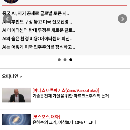
중국 AI, 저가 공세로 글로벌 토큰 시..
AI 국부펀드 구상 놓고 미국 진보진영 ..
AI 데이터센터 반대 투쟁은 새로운 글로..
AI의 숨은 환경 비용: 데이터센터 확산..
AI는 어떻게 미국 민주주의를 잠식하고 ..
오피니언
[야니스 바루파키스(Yanis Varoufakis)]
기술봉건제 가설을 위한 마르크스주의적 논거
[코스모스, 대화]
은하수의 크기, 예상보다 10% 더 크다