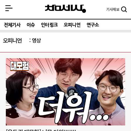
기사
제보
전체기사
이슈
인터링크
오피니언
연구소
오피니언
영상