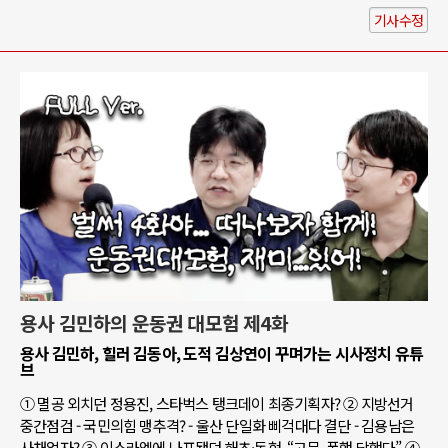
기사수정
용사 김민하의 운동권 대모험 제4화
용사 김민하, 힐러 김동아, 도적 김상연이 꾸며가는 시사정치 유튜
브
① 멸공 외치던 정용진, 스타벅스 탱크데이 최종기획자? ② 지방선거
중간점검 - 국민의힘 맹추격? - 울산 단일화 삐걱대다 결단 - 김용남은
사채업자? ③ 이스라엘에 나포됐던 해초·동현, “고문, 폭행 당했다” ④