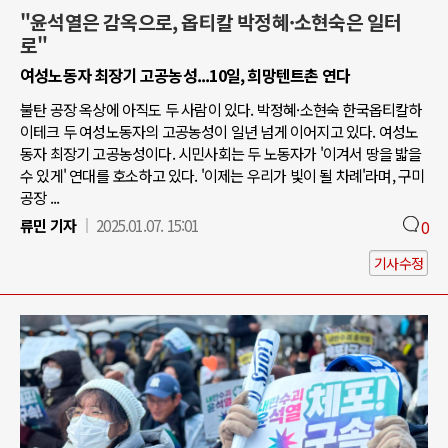
"윤석열은 감옥으로, 옵티칼 박정혜·소현숙은 일터
로"
여성노동자 최장기 고공농성...10일, 희망텐트촌 연다
불탄 공장 옥상에 아직도 두 사람이 있다. 박정혜·소현숙 한국옵티칼하
이테크 두 여성노동자의 고공농성이 일년 넘게 이어지고 있다. 여성노
동자 최장기 고공농성이다. 시민사회는 두 노동자가 '이겨서 땅을 밟을
수 있게' 연대를 호소하고 있다. '이제는 우리가 빛이 될 차례'라며, 구미
공장 ...
류민 기자
2025.01.07. 15:01
0
기사수정