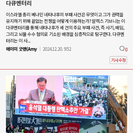
다큐멘터리
이스라엘 총리 베냐민 네타냐후의 부패 사건은 무엇이고 그가 권력을
유지하기 위해 끝없는 전쟁을 어떻게 이용하는가? 알렉스 기브니는 이
다큐멘터리를 통해 네타냐후가 세 건의 주요 부패 사건, 즉 사기, 배임,
그리고 뇌물 수수 혐의로 기소된 배경을 심층적으로 탐구한다. 다큐멘
터리는 이 사...
에이미 굿맨(Amy
2024.12.20. 9:52
0
기사수정