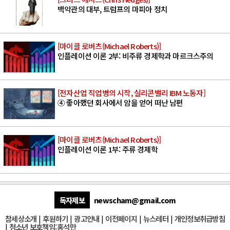
백악관의 대부, 트럼프의 마피아 정치
[마이클 로버츠(Michael Roberts)]
인플레이션 이론 2부: 비주류 경제학과 마르크스주의
[전자산업 직업병의 시작, 실리콘밸리 IBM 노동자]
④ 좋아했던 회사에서 암을 얻어 떠난 남편
[마이클 로버츠(Michael Roberts)]
인플레이션 이론 1부: 주류 경제학
독자제보
newscham@gmail.com
참세상소개
|
후원하기
|
광고안내
|
이전페이지
|
뉴스레터
|
개인정보취급방침
|
청소년 보호책임:홍석만