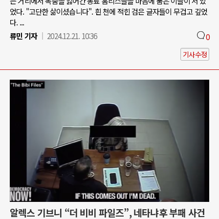
는 거리에서 목숨을 잃어간 동료 홈리스들을 마음에 품은 이들이 서 있
었다. "고단한 삶이셨습니다". 흰 천에 적힌 검은 글자들이 무겁고 깊었
다. ...
류민 기자
2024.12.21. 10:36
0
기사수정
알렉스 기브니 “더 비비 파일즈”, 네타냐후 부패 사건