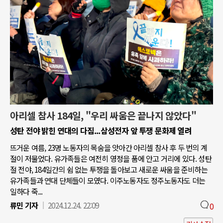
아리셀 참사 184일, "우리 싸움은 끝나지 않았다"
성탄 전야 밝힌 연대의 다짐...삼성전자 앞 투쟁 문화제 열려
뜨거운 여름, 23명 노동자의 목숨을 앗아간 아리셀 참사 후 두 번의 계
절이 저물었다. 유가족들은 여전히 영정을 품에 안고 거리에 있다. 성탄
절 전야, 184일간의 쉼 없는 투쟁을 돌아보고 새로운 싸움을 준비하는
유가족들과 연대 단체들이 모였다. 이주노동자도 정주노동자도 더는
일하다 죽...
류민 기자
2024.12.24. 22:09
0