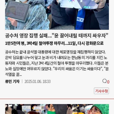
공수처 영장 집행 실패..."윤 끌어내릴 때까지 싸우자"
1만5천여 명, 3박4일 철야투쟁 마무리...11일, 다시 광화문으로
공수처는 끝내 윤석열 대통령에 대한 체포영장을 재집행하지 않았다.
은박 담요를 나누어 덮고 눈과 비가 내려오는 한남동의 거리를 지킨 노
동자와 시민들은, 지난 3박 4일간의 철야 투쟁을 마무리했다. 이들은 분
노와 실망에만 머무르지 않았다. "우리의 싸움은 이기는 싸움이다", "윤
석열을 끌...
류민 기자
2025.01.06. 18:33
0
기사수정