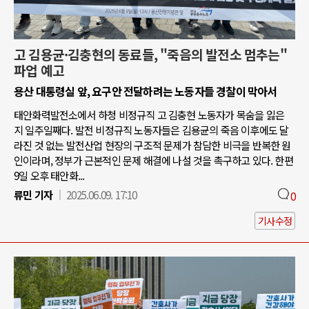
고 김용균·김충현의 동료들, "죽음의 발전소 멈추는"
파업 예고
용산 대통령실 앞, 요구안 전달하려는 노동자들 경찰이 막아서
태안화력발전소에서 하청 비정규직 고 김충현 노동자가 목숨을 잃은
지 일주일째다. 발전 비정규직 노동자들은 김용균의 죽음 이후에도 달
라진 것 없는 발전산업 현장의 구조적 문제가 참담한 비극을 반복한 원
인이라며, 정부가 근본적인 문제 해결에 나설 것을 촉구하고 있다. 한편
9일 오후 태안화...
류민 기자
2025.06.09. 17:10
0
기사수정