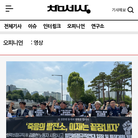
기사
제보
전체기사
이슈
인터링크
오피니언
연구소
오피니언
영상