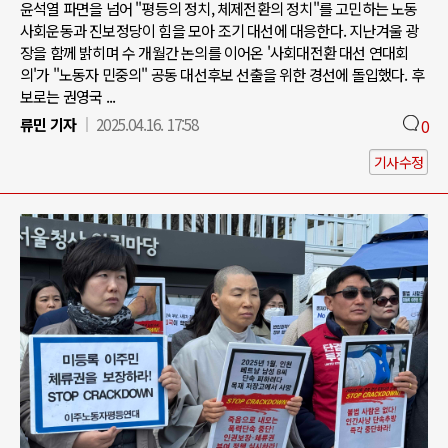
윤석열 파면을 넘어 "평등의 정치, 체제전환의 정치"를 고민하는 노동
사회운동과 진보정당이 힘을 모아 조기 대선에 대응한다. 지난겨울 광
장을 함께 밝히며 수 개월간 논의를 이어온 '사회대전환 대선 연대회
의'가 "노동자 민중의" 공동 대선후보 선출을 위한 경선에 돌입했다. 후
보로는 권영국 ...
류민 기자
2025.04.16. 17:58
0
기사수정