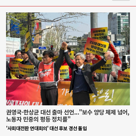
권영국·한상균 대선 출마 선언..."보수 양당 체제 넘어,
노동자 민중의 평등 정치를"
'사회대전환 연대회의' 대선 후보 경선 돌입