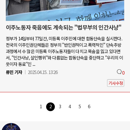
이주노동자 죽음에도 계속되는 "법무부의 인간사냥"
정부가 14일부터 77일간, 미등록 이주민에 대한 합동단속을 실시한다.
전국의 이주인권단체들은 정부의 "반인권적이고 폭력적인" 단속추방
과정에서 수 많은 미등록 이주노동자들이 다치고 목숨을 잃고 있다면
서, "인간사냥, 살인행위"와 다름없는 합동단속을 중단하고 "우리의 이
웃이자 동료"인 ...
류민 기자
2025.04.15. 13:26
0
기사수정
1
2
3
4
5
6