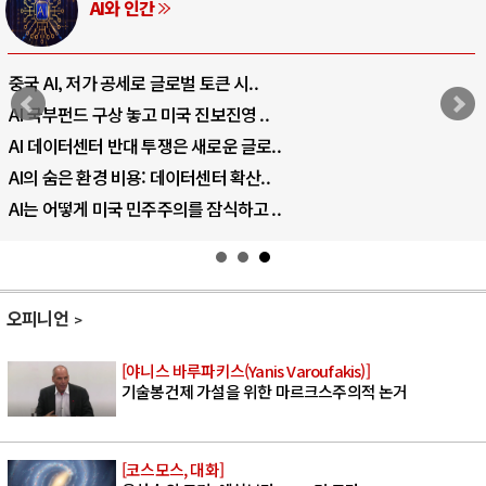
AI와 인간
중국 AI, 저가 공세로 글로벌 토큰 시..
AI 국부펀드 구상 놓고 미국 진보진영 ..
AI 데이터센터 반대 투쟁은 새로운 글로..
AI의 숨은 환경 비용: 데이터센터 확산..
AI는 어떻게 미국 민주주의를 잠식하고 ..
오피니언
[야니스 바루파키스(Yanis Varoufakis)]
기술봉건제 가설을 위한 마르크스주의적 논거
[코스모스, 대화]