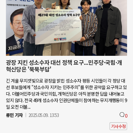
광장 지킨 성소수자 대선 정책 요구...민주당·국힘·개
혁신당은 '묵묵부답'
긴 겨울 무지갯빛으로 광장을 밝힌 성소수자 평등 시민들이 각 정당 대
선 후보들에게 "성소수자 지키는 민주주의"를 위한 공약을 요구하고 있
다. 더불어민주당과 국민의힘, 개혁신당은 아직 분명한 답을 내어놓고
있지 않다. 전국 49개 성소수자 인권단체들이 참여하는 무지개행동이 9
일 오전 더불...
류민 기자
2025.05.09. 13:53
0
기사수정