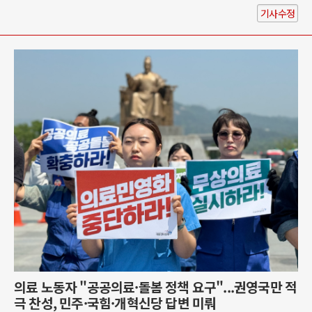
기사수정
의료 노동자 "공공의료·돌봄 정책 요구"...권영국만 적
극 찬성, 민주·국힘·개혁신당 답변 미뤄