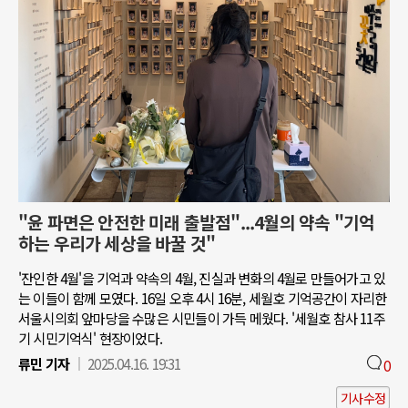
"윤 파면은 안전한 미래 출발점"...4월의 약속 "기억
하는 우리가 세상을 바꿀 것"
'잔인한 4월'을 기억과 약속의 4월, 진실과 변화의 4월로 만들어가고 있
는 이들이 함께 모였다. 16일 오후 4시 16분, 세월호 기억공간이 자리한
서울시의회 앞마당을 수많은 시민들이 가득 메웠다. '세월호 참사 11주
기 시민기억식' 현장이었다.
류민 기자
2025.04.16. 19:31
0
기사수정