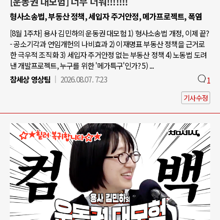
[운동권 대모험] 너무 더워!!!!!!!
형사소송법, 부동산 정책, 세입자 주거안정, 메가프로젝트, 폭염
[8월 1주차] 용사 김민하의 운동권 대모험 1) 형사소송법 개정, 이제 끝?
- 공소기각과 연임개헌의 나비효과 2) 이재명표 부동산 정책을 근거로
한 극우적 조직화 3) 세입자 주거안정 없는 부동산 정책 4) 노동법 도려
낸 개발프로젝트, 누구를 위한 '메가특구'인가? 5) ...
참세상 영상팀
2026.08.07. 7:23
1
기사수정