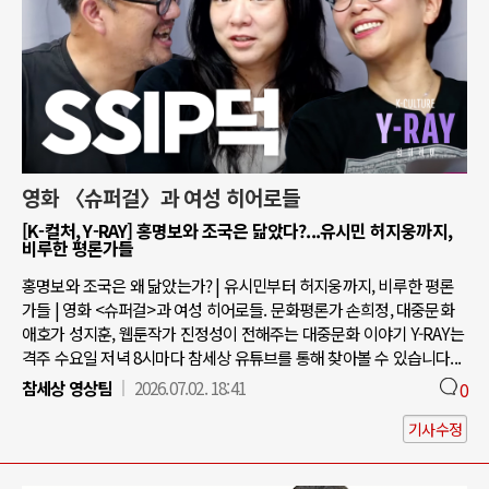
영화 〈슈퍼걸〉과 여성 히어로들
[K-컬처, Y-RAY] 홍명보와 조국은 닮았다?...유시민 허지웅까지,
비루한 평론가들
홍명보와 조국은 왜 닮았는가? | 유시민부터 허지웅까지, 비루한 평론
가들 | 영화 <슈퍼걸>과 여성 히어로들. 문화평론가 손희정, 대중문화
애호가 성지훈, 웹툰작가 진정성이 전해주는 대중문화 이야기 Y-RAY는
격주 수요일 저녁 8시마다 참세상 유튜브를 통해 찾아볼 수 있습니다...
참세상 영상팀
2026.07.02. 18:41
0
기사수정