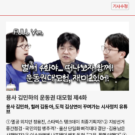
기사수정
용사 김민하의 운동권 대모험 제4화
용사 김민하, 힐러 김동아, 도적 김상연이 꾸며가는 시사정치 유튜
브
① 멸공 외치던 정용진, 스타벅스 탱크데이 최종기획자? ② 지방선거
중간점검 - 국민의힘 맹추격? - 울산 단일화 삐걱대다 결단 - 김용남은
사채업자? ③ 이스라엘에 나포됐던 해초·동현, “고문, 폭행 당했다” ④