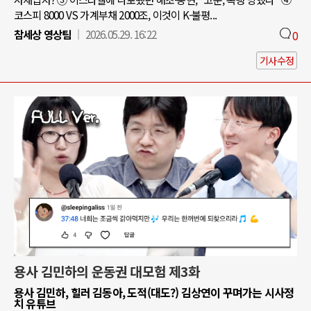
코스피 8000 VS 가계부채 2000조, 이것이 K-불평...
참세상 영상팀
2026.05.29. 16:22
0
기사수정
용사 김민하의 운동권 대모험 제3화
용사 김민하, 힐러 김동아, 도적(대도?) 김상연이 꾸며가는 시사정
치 유튜브