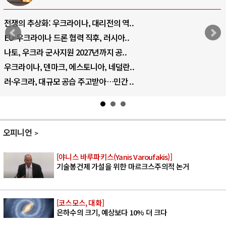
전쟁의 추상화: 우크라이나, 대리전의 역..
EU·우크라이나 드론 협력 직후, 러시아..
나토, 우크라 군사지원 2027년까지 공..
우크라이나, 덴마크, 에스토니아, 네덜란..
러·우크라, 대규모 공습 주고받아…민간 ..
오피니언
[야니스 바루파키스(Yanis Varoufakis)]
기술봉건제 가설을 위한 마르크스주의적 논거
[코스모스, 대화]
은하수의 크기, 예상보다 10% 더 크다