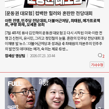
[운동권 대모험] 컴백한 힐러와 혼란한 전당대회
이란 전쟁, 민주당 전당대회, 더불어근저당, 최태원, 메가프로젝
트, 쿠팡 화재, 오세훈 유죄
[7월 4주차] 용사 김민하의 운동권 대모험 1) 다시 시작된 미국-이란 전
쟁 2) 신천지, 유시민, 그리고 정민철의 눈물. 혼란의 민주당 전당대회 3)
이재명 발 뉴스 : 더불어근저당과 성과급 4) 최태원의 자본주의 민주주
의 발언 5) 데이터는 메가, 숙의는 제로 6) 반...
참세상 영상팀
2026.07.23. 10:44
2
기사수정