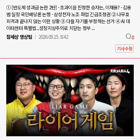
① [반도체 성과급 논란 2탄] - 초과이윤 진정한 승자는, 이재용? - 김용
범 실장 국민배당론 논쟁 - 삼성전자 노조 파업 긴급조정권 ② 나무호
피격과 끝나지 않는 이란 상황 ③ 다들 자기를 부정하는 선거 ④ AI 데
이터센터 특별법...성장지상주의로 치닫는 정부 ...
참세상 영상팀
2026.05.15. 8:42
0
기사수정