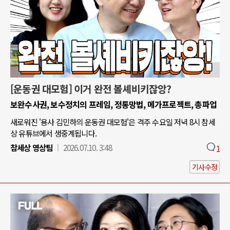
[운동권 대모험] 이거 완전 볼셰비키잖앙?
보완수사권, 보수정치의 프레임, 정통망법, 메가프로젝트, 총파업
새로워진 '용사 김민하의 운동권 대모험'은 격주 수요일 저녁 8시 참세
상 유튜브에서 생중계됩니다.
참세상 영상팀
2026.07.10. 3:48
1
기사수정