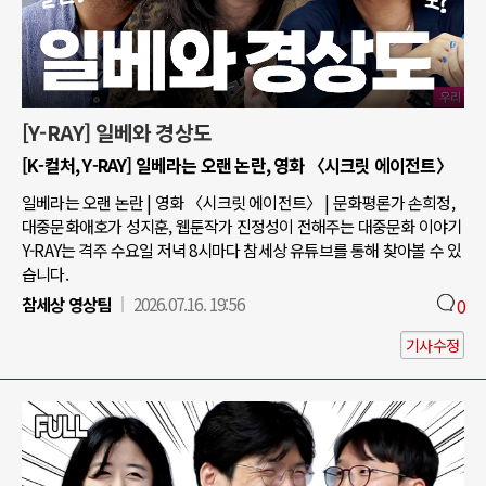
[Y-RAY] 일베와 경상도
[K-컬처, Y-RAY] 일베라는 오랜 논란, 영화 〈시크릿 에이전트〉
일베라는 오랜 논란 | 영화 〈시크릿 에이전트〉 | 문화평론가 손희정,
대중문화애호가 성지훈, 웹툰작가 진정성이 전해주는 대중문화 이야기
Y-RAY는 격주 수요일 저녁 8시마다 참세상 유튜브를 통해 찾아볼 수 있
습니다.
참세상 영상팀
2026.07.16. 19:56
0
기사수정