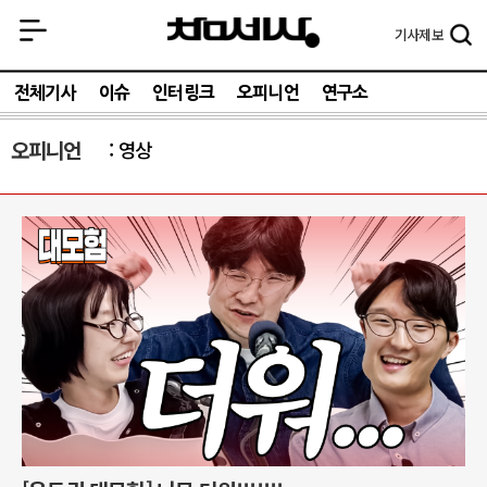
기사
제보
전체기사
이슈
인터링크
오피니언
연구소
오피니언
영상