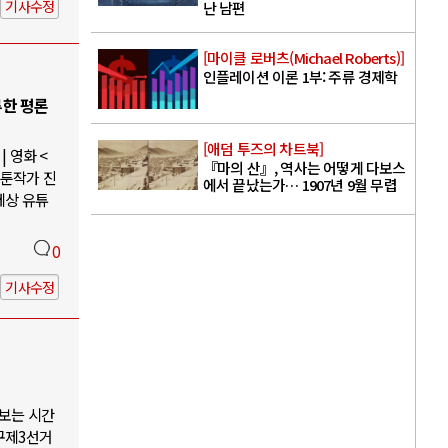
기사수정
난 남편
[마이클 로버츠(Michael Roberts)]
인플레이션 이론 1부: 주류 경제학
루한 평론
[애덤 투즈의 차트북]
 영화 <
『마의 산』, 역사는 어떻게 다보스
웹툰작가 진
에서 끝났는가… 1907년 9월 무렵
세상 유튜
0
기사수정
나보는 시간
구제3선거