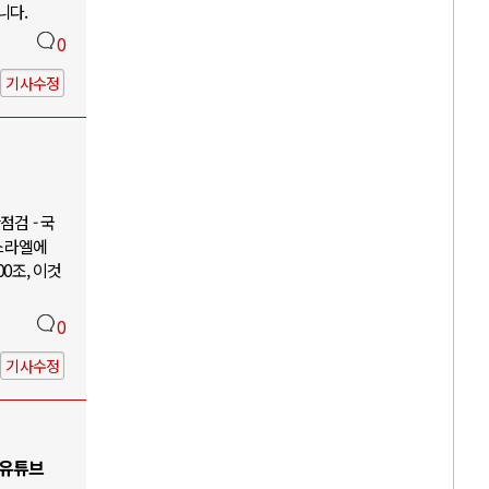
니다.
0
기사수정
검 - 국
이스라엘에
00조, 이것
0
기사수정
 유튜브