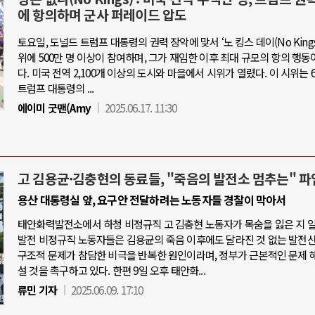
에 항의하며 군사 퍼레이드 압도
토요일, 도널드 트럼프 대통령의 권력 장악에 맞서 ‘노 킹스 데이(No Kings 
위에 500만 명 이상이 참여하며, 그가 재임한 이후 최대 규모의 항의 행동
다. 미국 전역 2,100개 이상의 도시와 마을에서 시위가 열렸다. 이 시위는 6
트럼프 대통령의 ...
에이미 굿맨(Amy
2025.06.17. 11:30
고 김용균·김충현의 동료들, "죽음의 발전소 멈추는" 파
용산 대통령실 앞, 요구안 전달하려는 노동자들 경찰이 막아서
태안화력발전소에서 하청 비정규직 고 김충현 노동자가 목숨을 잃은 지 
발전 비정규직 노동자들은 김용균의 죽음 이후에도 달라진 것 없는 발전
구조적 문제가 참담한 비극을 반복한 원인이라며, 정부가 근본적인 문제 
설 것을 촉구하고 있다. 한편 9일 오후 태안화...
류민 기자
2025.06.09. 17:10