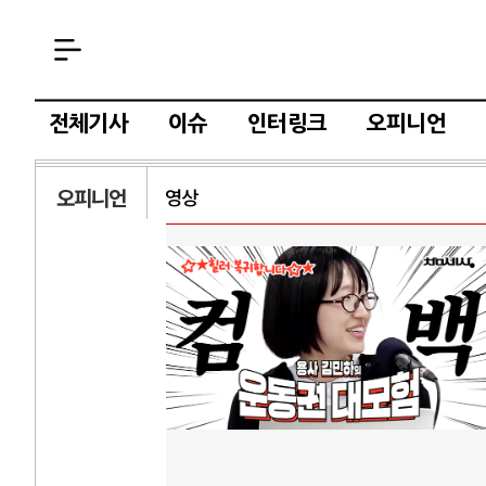
전체기사
이슈
인터링크
오피니언
오피니언
영상
AI와 인간
러시
중국 AI, 저가 공세로 글로벌 토큰 시..
전쟁의 추상화: 
AI 국부펀드 구상 놓고 미국 진보진영 ..
EU·우크라이나 
AI 데이터센터 반대 투쟁은 새로운 글로..
나토, 우크라 군사
AI의 숨은 환경 비용: 데이터센터 확산..
우크라이나, 덴마
AI는 어떻게 미국 민주주의를 잠식하고 ..
러·우크라, 대규