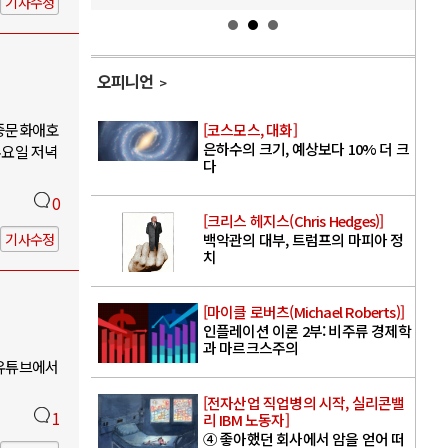
기사수정
오피니언
대중문화애호
[코스모스, 대화]
은하수의 크기, 예상보다 10% 더 크
수요일 저녁
다
0
[크리스 헤지스(Chris Hedges)]
기사수정
백악관의 대부, 트럼프의 마피아 정
치
[마이클 로버츠(Michael Roberts)]
인플레이션 이론 2부: 비주류 경제학
과 마르크스주의
 유튜브에서
[전자산업 직업병의 시작, 실리콘밸
1
리 IBM 노동자]
④ 좋아했던 회사에서 암을 얻어 떠