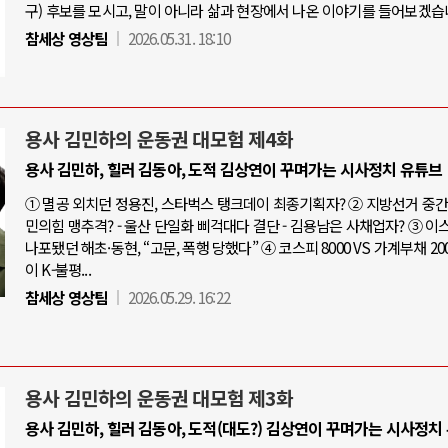
구) 후보를 모시고, 말이 아니라 삶과 현장에서 나온 이야기를 들어보겠습
참세상 영상팀
2026.05.31. 18:10
용사 김민하의 운동권 대모험 제4화
용사 김민하, 힐러 김동아, 도적 김상연이 꾸며가는 시사정치 유튜브
① 멸공 외치던 정용진, 스타벅스 탱크데이 최종기획자? ② 지방선거 중간점
민의힘 맹추격? - 울산 단일화 삐걱대다 결단 - 김용남은 사채업자? ③ 
나포됐던 해초·동현, “고문, 폭행 당했다” ④ 코스피 8000 VS 가계부채 20
이 K-불평...
참세상 영상팀
2026.05.29. 16:22
용사 김민하의 운동권 대모험 제3화
용사 김민하, 힐러 김동아, 도적(대도?) 김상연이 꾸며가는 시사정치