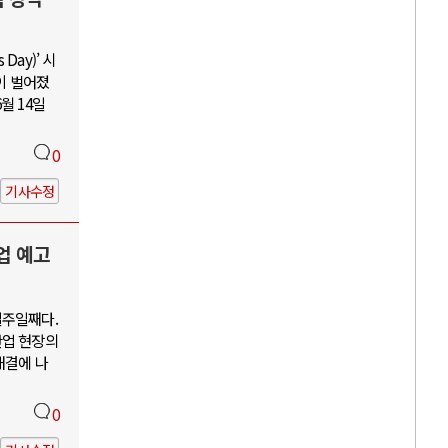
Day)’ 시
이 벌어졌
월 14일
0
기사수정
업 예고
일주일째다.
산업 현장의
해결에 나
0