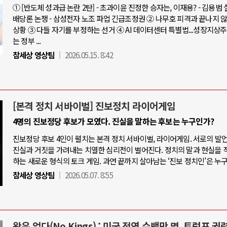
① [반도체 성과급 논란 2탄] - 초과이윤 진정한 승자는, 이재용? - 김용범
배당론 논쟁 - 삼성전자 노조 파업 긴급조정권 ② 나무호 피격과 끝나지 
상황 ③ 다들 자기를 부정하는 선거 ④ AI 데이터센터 특별법...성장지상
는 정부 ...
참세상 영상팀
2026.05.15. 8:42
[본격 정치 서바이벌] 진보정치 라이어게임
4명의 진보정당 후보가 모였다. 진실을 말하는 후보는 누구인가?
진보정당 후보 4인이 펼치는 본격 정치 서바이벌, 라이어게임. 서로의 발
진실과 거짓을 가려내는 치열한 심리전이 벌어진다. 정치의 말과 현실을 
하는 새로운 형식의 토크 게임. 과연 끝까지 살아남는 ‘진보 정치인’은 누
참세상 영상팀
2026.05.07. 8:55
왕은 없다(No Kings) : 미국 전역 수백만 명, 트럼프 권