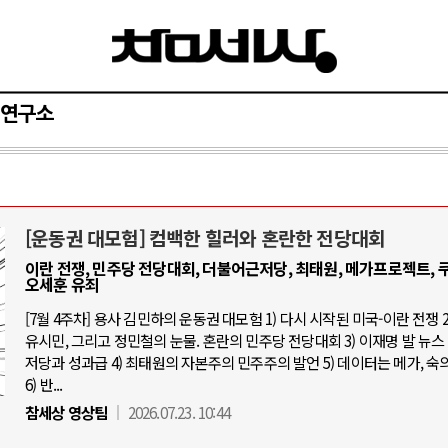
연구소
[운동권 대모험] 컴백한 힐러와 혼란한 전당대회
아-우크라이나 전쟁
중동 위기
이란 전쟁, 민주당 전당대회, 더불어근저당, 최태원, 메가프로젝트, 쿠
오세훈 유죄
우크라이나, 대리전의 역..
호르무즈 갈등 격화, 트럼프 정치·경제 
[7월 4주차] 용사 김민하의 운동권 대모험 1) 다시 시작된 미국-이란 전쟁 2
드론 협력 직후, 러시아..
유시민, 그리고 정민철의 눈물. 혼란의 민주당 전당대회 3) 이재명 발 뉴스 
호르무즈 해협 통행료를 철회한 트
저당과 성과급 4) 최태원의 자본주의 민주주의 발언 5) 데이터는 메가, 숙
지원 2027년까지 공..
이란, 호르무즈 해협 봉쇄 선택한 배
6) 반...
크, 에스토니아, 네덜란..
트럼프, 이란 압박수단 한계 직면
참세상 영상팀
2026.07.23. 10:44
모 공습 주고받아…민간 ..
하마스, 가자 통치권 이양으로 휴전 의