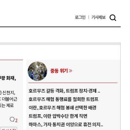
로그인
기사
제보
AI와 인간
팡 화재,
..
중국 AI, 저가 공세로 글로벌 토큰 시..
전쟁
) 신천지,
: 더불어근
럼프
AI 국부펀드 구상 놓고 미국 진보진영 ..
EU
의는 제로
경
AI 데이터센터 반대 투쟁은 새로운 글로..
나토
AI의 숨은 환경 비용: 데이터센터 확산..
우크
2
지..
AI는 어떻게 미국 민주주의를 잠식하고 ..
러·