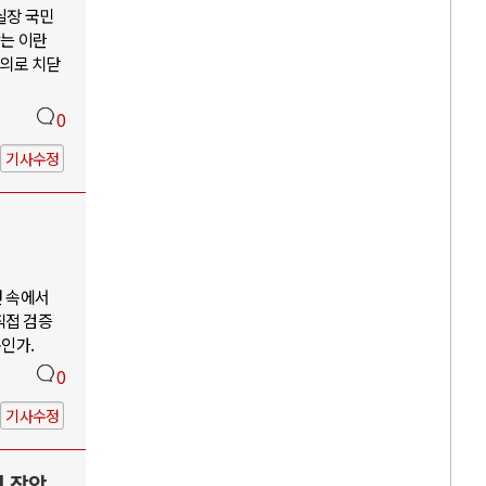
 실장 국민
않는 이란
주의로 치닫
0
기사수정
언 속에서
직접 검증
구인가.
0
기사수정
력 장악