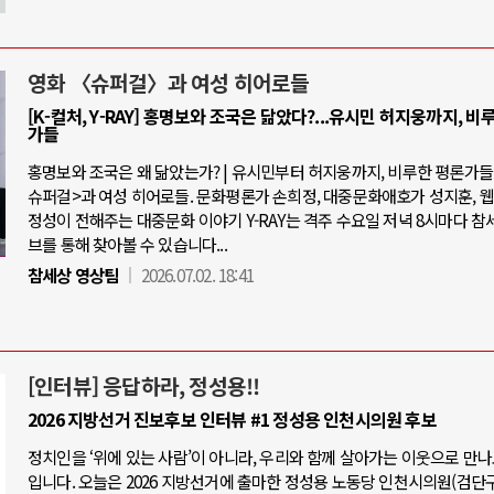
영화 〈슈퍼걸〉과 여성 히어로들
[K-컬처, Y-RAY] 홍명보와 조국은 닮았다?...유시민 허지웅까지, 비
가들
홍명보와 조국은 왜 닮았는가? | 유시민부터 허지웅까지, 비루한 평론가들 |
슈퍼걸>과 여성 히어로들. 문화평론가 손희정, 대중문화애호가 성지훈, 
정성이 전해주는 대중문화 이야기 Y-RAY는 격주 수요일 저녁 8시마다 참
브를 통해 찾아볼 수 있습니다...
참세상 영상팀
2026.07.02. 18:41
[인터뷰] 응답하라, 정성용!!
2026 지방선거 진보후보 인터뷰 #1 정성용 인천시의원 후보
정치인을 ‘위에 있는 사람’이 아니라, 우리와 함께 살아가는 이웃으로 만
입니다. 오늘은 2026 지방선거에 출마한 정성용 노동당 인천시의원(검단