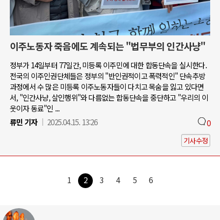
이주노동자 죽음에도 계속되는 "법무부의 인간사냥"
정부가 14일부터 77일간, 미등록 이주민에 대한 합동단속을 실시한다.
전국의 이주인권단체들은 정부의 "반인권적이고 폭력적인" 단속추방
과정에서 수 많은 미등록 이주노동자들이 다치고 목숨을 잃고 있다면
서, "인간사냥, 살인행위"와 다름없는 합동단속을 중단하고 "우리의 이
웃이자 동료"인 ...
류민 기자
2025.04.15. 13:26
0
기사수정
1
2
3
4
5
6