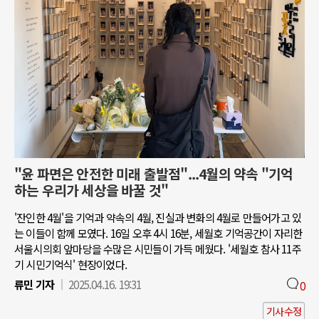
"윤 파면은 안전한 미래 출발점"...4월의 약속 "기억
하는 우리가 세상을 바꿀 것"
'잔인한 4월'을 기억과 약속의 4월, 진실과 변화의 4월로 만들어가고 있
는 이들이 함께 모였다. 16일 오후 4시 16분, 세월호 기억공간이 자리한
서울시의회 앞마당을 수많은 시민들이 가득 메웠다. '세월호 참사 11주
기 시민기억식' 현장이었다.
류민 기자
2025.04.16. 19:31
0
기사수정