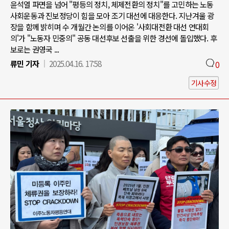
윤석열 파면을 넘어 "평등의 정치, 체제전환의 정치"를 고민하는 노동
사회운동과 진보정당이 힘을 모아 조기 대선에 대응한다. 지난겨울 광
장을 함께 밝히며 수 개월간 논의를 이어온 '사회대전환 대선 연대회
의'가 "노동자 민중의" 공동 대선후보 선출을 위한 경선에 돌입했다. 후
보로는 권영국 ...
류민 기자
2025.04.16. 17:58
0
기사수정