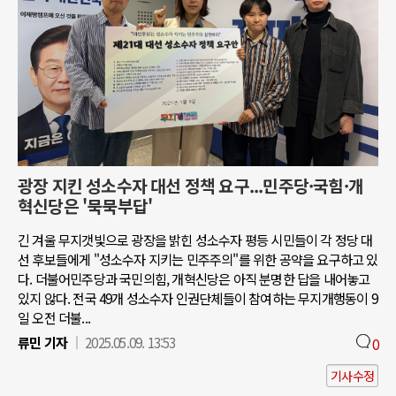
광장 지킨 성소수자 대선 정책 요구...민주당·국힘·개
혁신당은 '묵묵부답'
긴 겨울 무지갯빛으로 광장을 밝힌 성소수자 평등 시민들이 각 정당 대
선 후보들에게 "성소수자 지키는 민주주의"를 위한 공약을 요구하고 있
다. 더불어민주당과 국민의힘, 개혁신당은 아직 분명한 답을 내어놓고
있지 않다. 전국 49개 성소수자 인권단체들이 참여하는 무지개행동이 9
일 오전 더불...
류민 기자
2025.05.09. 13:53
0
기사수정