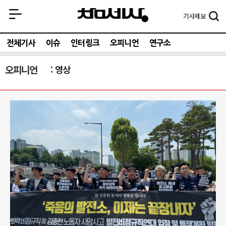
기사
제보
전체기사
이슈
인터링크
오피니언
연구소
오피니언
영상