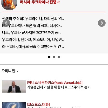
러시아-우크라이나 전쟁
전쟁의 추상화: 우크라이나, 대리전의 역..
EU·우크라이나 드론 협력 직후, 러시아..
나토, 우크라 군사지원 2027년까지 공..
우크라이나, 덴마크, 에스토니아, 네덜란..
러·우크라, 대규모 공습 주고받아…민간 ..
오피니언
[야니스 바루파키스(Yanis Varoufakis)]
기술봉건제 가설을 위한 마르크스주의적 논거
[코스모스, 대화]