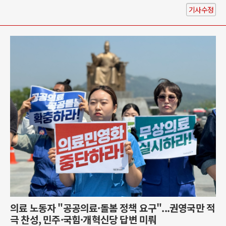
기사수정
의료 노동자 "공공의료·돌봄 정책 요구"...권영국만 적
극 찬성, 민주·국힘·개혁신당 답변 미뤄