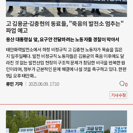
고 김용균·김충현의 동료들, "죽음의 발전소 멈추는"
파업 예고
용산 대통령실 앞, 요구안 전달하려는 노동자들 경찰이 막아서
태안화력발전소에서 하청 비정규직 고 김충현 노동자가 목숨을 잃은
지 일주일째다. 발전 비정규직 노동자들은 김용균의 죽음 이후에도 달
라진 것 없는 발전산업 현장의 구조적 문제가 참담한 비극을 반복한 원
인이라며, 정부가 근본적인 문제 해결에 나설 것을 촉구하고 있다. 한편
9일 오후 태안화...
류민 기자
2025.06.09. 17:10
0
기사수정