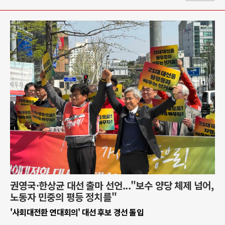
권영국·한상균 대선 출마 선언..."보수 양당 체제 넘어,
노동자 민중의 평등 정치를"
'사회대전환 연대회의' 대선 후보 경선 돌입