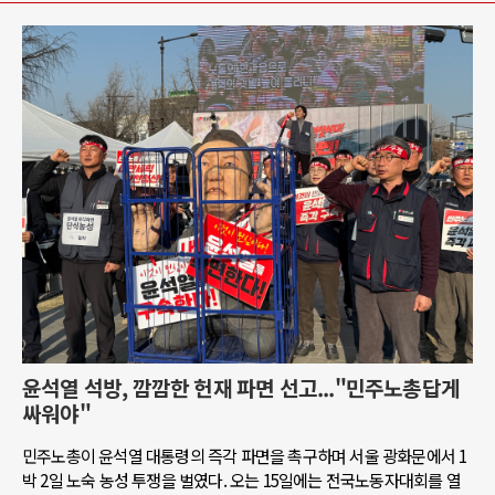
윤석열 석방, 깜깜한 헌재 파면 선고..."민주노총답게
싸워야"
민주노총이 윤석열 대통령의 즉각 파면을 촉구하며 서울 광화문에서 1
박 2일 노숙 농성 투쟁을 벌였다. 오는 15일에는 전국노동자대회를 열