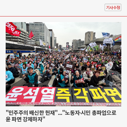
기사수정
"민주주의 배신한 헌재"..."노동자∙시민 총파업으로
윤 파면 강제하자"