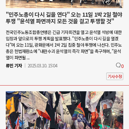
"민주노총이 다시 길을 연다" 오는 11일 1박 2일 철야
투쟁 "윤석열 파면까지 모든 것을 걸고 투쟁할 것"
전국민주노동조합총연맹은 긴급 기자회견을 열고 윤석열 석방에 대한
입장과 앞으로의 투쟁 계획을 발표했다. "민주노총이 다시 길을 열겠
다"며 오는 11일, 광화문에서 1박 2일 집중 철야 투쟁에 나선다. 민주노
총은 헌법재판소에 "내란수괴 윤석열의 즉각 파면"을 촉구하며, "윤석
열이 파면될 ...
류민 기자
2025.03.10. 15:04
0
기사수정