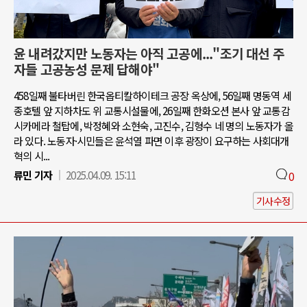
윤 내려갔지만 노동자는 아직 고공에..."조기 대선 주
자들 고공농성 문제 답해야"
458일째 불타버린 한국옵티칼하이테크 공장 옥상에, 56일째 명동역 세
종호텔 앞 지하차도 위 교통시설물에, 26일째 한화오션 본사 앞 교통감
시카메라 철탑에, 박정혜와 소현숙, 고진수, 김형수 네 명의 노동자가 올
라 있다. 노동자·시민들은 윤석열 파면 이후 광장이 요구하는 사회대개
혁의 시...
류민 기자
2025.04.09. 15:11
0
기사수정