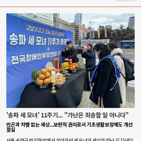
'송파 세 모녀' 11주기... "가난은 죄송할 일 아니다"
빈곤과 차별 없는 세상...보편적 권리로서 기초생활보장제도 개선
절실
서울 송파구 반지하 방에서 살아가던 세 모녀가 세상을 떠난 지 11년이