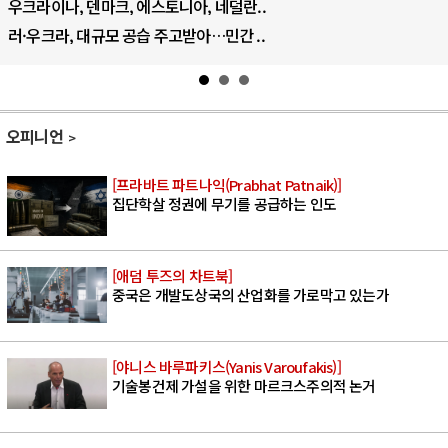
우크라이나, 덴마크, 에스토니아, 네덜란..
러·우크라, 대규모 공습 주고받아…민간 ..
오피니언
[프라바트 파트나익(Prabhat Patnaik)]
집단학살 정권에 무기를 공급하는 인도
[애덤 투즈의 차트북]
중국은 개발도상국의 산업화를 가로막고 있는가
[야니스 바루파키스(Yanis Varoufakis)]
기술봉건제 가설을 위한 마르크스주의적 논거