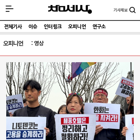
기사
제보
전체기사
이슈
인터링크
오피니언
연구소
오피니언
영상