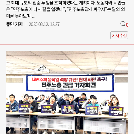
고 최대 규모의 집중 투쟁을 조직하겠다는 계획이다. 노동자와 시민들
은 "민주노총이 다시 길을 열겠다", "민주노총답게 싸우자"는 말의 의
미를 톺아보며 ...
류민 기자
2025.03.12. 12:27
0
기사수정