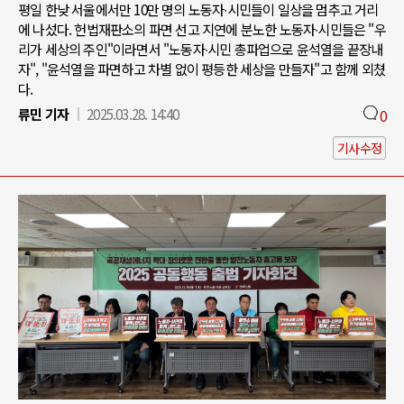
평일 한낮 서울에서만 10만 명의 노동자∙시민들이 일상을 멈추고 거리
에 나섰다. 헌법재판소의 파면 선고 지연에 분노한 노동자∙시민들은 "우
리가 세상의 주인"이라면서 "노동자∙시민 총파업으로 윤석열을 끝장내
자", "윤석열을 파면하고 차별 없이 평등한 세상을 만들자"고 함께 외쳤
다.
류민 기자
2025.03.28. 14:40
0
기사수정