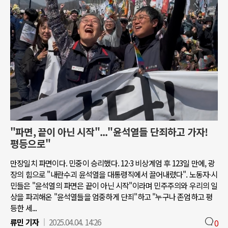
"파면, 끝이 아닌 시작"..."윤석열들 단죄하고 가자!
평등으로"
만장일치 파면이다. 민중이 승리했다. 12·3 비상계엄 후 123일 만에, 광
장의 힘으로 "내란수괴 윤석열을 대통령직에서 끌어내렸다". 노동자∙시
민들은 "윤석열의 파면은 끝이 아닌 시작"이라며 민주주의와 우리의 일
상을 파괴해온 "윤석열들을 엄중하게 단죄"하고 "누구나 존엄하고 평
등한 세...
류민 기자
2025.04.04. 14:26
0