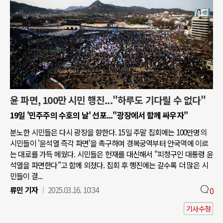
윤 파면, 100만 시민 행진..."하루도 기다릴 수 없다"
19일 '민주주의 수호의 날' 선포..."광장에서 함께 싸우자"
분노한 시민들은 다시 광장을 향한다. 15일 주말 집회에는 100만명의
시민들이 '윤석열 즉각 파면'을 촉구하며 경복궁역부터 안국역에 이르
는 대로를 가득 메웠다. 시민들은 헌재를 대신해서 "피청구인 대통령 윤
석열을 파면한다"고 함께 외쳤다. 집회 후 행진에는 갈수록 더 많은 시
민들이 결...
류민 기자
2025.03.16. 10:34
0
기사수정