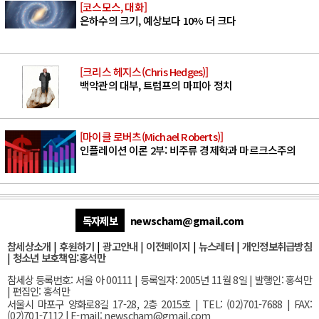
[코스모스, 대화]
은하수의 크기, 예상보다 10% 더 크다
[크리스 헤지스(Chris Hedges)]
백악관의 대부, 트럼프의 마피아 정치
[마이클 로버츠(Michael Roberts)]
인플레이션 이론 2부: 비주류 경제학과 마르크스주의
독자제보
newscham@gmail.com
참세상소개
|
후원하기
|
광고안내
|
이전페이지
|
뉴스레터
|
개인정보취급방침
|
청소년 보호책임:홍석만
참세상 등록번호: 서울 아 00111 | 등록일자: 2005년 11월 8일 | 발행인: 홍석만
| 편집인: 홍석만
서울
시 마포구 양화로8길 17-28, 2층 2015호
| TEL: (02)701-7688 | FAX:
(02)701-7112 |
E-mail:
newscham@gmail.com