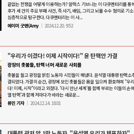
끝없는 전쟁을 어떻게 이용하는가? 알렉스 기브니는 이 다큐멘터리를 통
후가 세 건의 주요 부패 사건, 즉 사기, 배임, 그리고 뇌물 수수 혐의로 기
심층적으로 탐구한다. 다큐멘터리는 이 사...
에이미 굿맨(Amy
2024.12.20. 9:52
"우리가 이겼다! 이제 시작이다!" 윤 탄핵안 가결
광장의 촛불들, 탄핵 너머 새로운 사회를
촛불을 들고 광장을 밝힌 노동자 시민들이 해냈다. 윤석열 대통령 탄핵소
결되었다. 가결의 순간, 광장에 모인 촛불들은 몸을 일으켜 환호하며 "우
다! 이제, 시작"이라고 외쳤다. '다시 만난 세계'를 함께 부르는 이들의 손에
열 탄핵'과 함께 저마다가 바라는 새로운...
류민 기자
2024.12.14. 18:01
대통령 관저 앞 1만 노동자, "윤석열 우리가 체포하자"