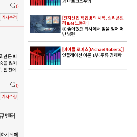
과 마르크스주의
0
기사수정
[전자산업 직업병의 시작, 실리콘밸
리 IBM 노동자]
④ 좋아했던 회사에서 암을 얻어 떠
난 남편
[마이클 로버츠(Michael Roberts)]
인플레이션 이론 1부: 주류 경제학
로 만든 피
목숨을 잃어
. 흰 천에
0
기사수정
다큐멘터
지하기 위해