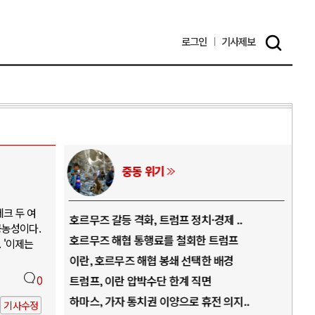
로그인
기사
제보
AI와 인간
크 두 여
경제 ..
중국 AI, 저가 공세로 글로벌 토큰 시..
공농성이다.
 트럼프
AI 국부펀드 구상 놓고 미국 진보진영 ..
 '이제는
 배경
AI 데이터센터 반대 투쟁은 새로운 글로..
면
0
AI의 숨은 환경 비용: 데이터센터 확산..
전 의지..
AI는 어떻게 미국 민주주의를 잠식하고 ..
기사수정