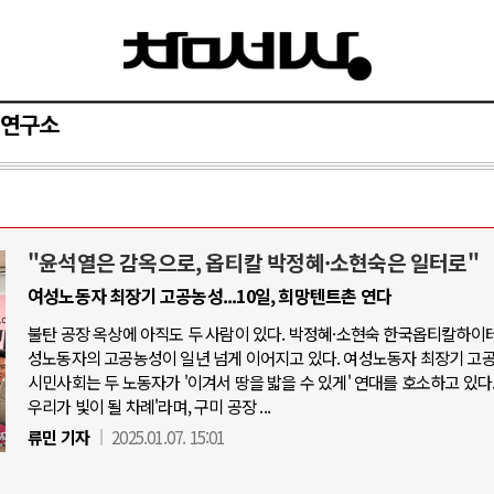
연구소
"윤석열은 감옥으로, 옵티칼 박정혜·소현숙은 일터로"
러시아-우크라이나 전쟁
중동 위기
여성노동자 최장기 고공농성...10일, 희망텐트촌 연다
불탄 공장 옥상에 아직도 두 사람이 있다. 박정혜·소현숙 한국옵티칼하이테
: 우크라이나, 대리전의 역..
호르무즈 갈등 격화, 트럼프 정치·
성노동자의 고공농성이 일년 넘게 이어지고 있다. 여성노동자 최장기 고
나 드론 협력 직후, 러시아..
호르무즈 해협 통행료를 철회한
시민사회는 두 노동자가 '이겨서 땅을 밟을 수 있게' 연대를 호소하고 있다.
우리가 빛이 될 차례'라며, 구미 공장 ...
 군사지원 2027년까지 공..
이란, 호르무즈 해협 봉쇄 선택한
류민 기자
2025.01.07. 15:01
덴마크, 에스토니아, 네덜란..
트럼프, 이란 압박수단 한계 직
대규모 공습 주고받아…민간 ..
하마스, 가자 통치권 이양으로 휴