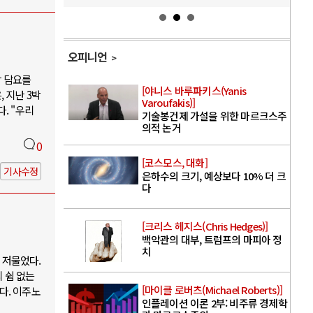
오피니언
박 담요를
[야니스 바루파키스(Yanis
 지난 3박
Varoufakis)]
. "우리
기술봉건제 가설을 위한 마르크스주
의적 논거
0
[코스모스, 대화]
기사수정
은하수의 크기, 예상보다 10% 더 크
다
[크리스 헤지스(Chris Hedges)]
백악관의 대부, 트럼프의 마피아 정
치
 저물었다.
 쉼 없는
[마이클 로버츠(Michael Roberts)]
다. 이주노
인플레이션 이론 2부: 비주류 경제학