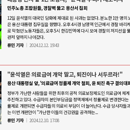
민주노총 조합원들, 경찰벽 뚫고 용산서 집회
12일 윤석열의 대국민 담화에 제대로 된 사과는 없었다. 분노한 1만 명의
은 용산 대통령 집무실을 향했다. 오후 4시경 남영역 인근에서 경찰 바리
로 막혔던 노동자들은, 오후 5시 한강진역에 다시 모여 경찰의 저지선을 
관저 앞까지 나아갔다.
류민 기자
2024.12.12. 19:43
"윤석열은 의료급여 개악 말고, 퇴진이나 서두르라!"
용산 대통령실 앞, '의료급여 정률제 개악 철회, 윤 퇴진 촉구 결의대회
정부가 가난한 사람들을 위한 최후의 공적 의료보장제도인 의료급여 체계
추진하고 있다. 수급자의 본인부담금을 정액제에서 정률제로 변경한다는 
률제로 개편되면 수급자들의 의료비 부담이 더 늘어난다. 수급 당사자들
는 이번 개편안이 "가난한 이들의 건강권을 공격하는...
류민 기자
2024.12.10. 17:08