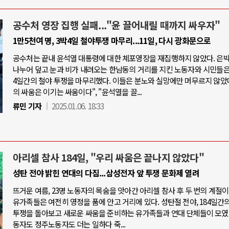
공수처 영장 집행 실패..."윤 끌어내릴 때까지 싸우자"
1만5천여 명, 3박4일 철야투쟁 마무리...11일, 다시 광화문으로
공수처는 끝내 윤석열 대통령에 대한 체포영장을 재집행하지 않았다. 은
나누어 덮고 눈과 비가 내려오는 한남동의 거리를 지킨 노동자와 시민들은,
4일간의 철야 투쟁을 마무리했다. 이들은 분노와 실망에만 머무르지 않았다
의 싸움은 이기는 싸움이다", "윤석열을 끌...
류민 기자
2025.01.06. 18:33
아리셀 참사 184일, "우리 싸움은 끝나지 않았다"
성탄 전야 밝힌 연대의 다짐...삼성전자 앞 투쟁 문화제 열려
뜨거운 여름, 23명 노동자의 목숨을 앗아간 아리셀 참사 후 두 번의 계절이
유가족들은 여전히 영정을 품에 안고 거리에 있다. 성탄절 전야, 184일간의
투쟁을 돌아보고 새로운 싸움을 준비하는 유가족들과 연대 단체들이 모였
동자도 정주노동자도 더는 일하다 죽...