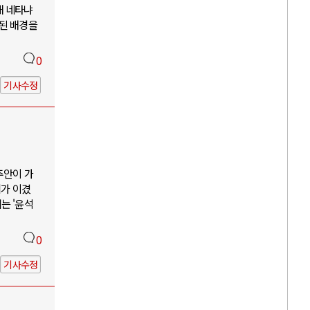
해 네타냐
소된 배경을
0
기사수정
추안이 가
리가 이겼
는 '윤석
0
기사수정