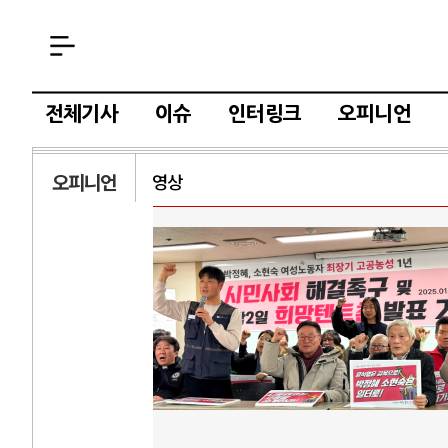
전체기사
이슈
인터링크
오피니언
오피니언
영상
AI와 인간
중국 AI, 저가 공세로 글로벌 토큰 시..
전쟁의 추상화
AI 국부펀드 구상 놓고 미국 진보진영 ..
EU·우크라이
AI 데이터센터 반대 투쟁은 새로운 글로..
나토, 우크라
AI의 숨은 환경 비용: 데이터센터 확산..
우크라이나, 
AI는 어떻게 미국 민주주의를 잠식하고 ..
러·우크라, 