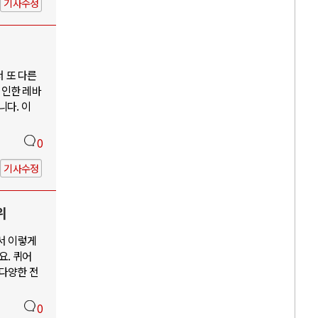
기사수정
서 또 다른
 인한 레바
니다. 이
0
기사수정
위
서 이렇게
요. 퀴어
 다양한 전
0