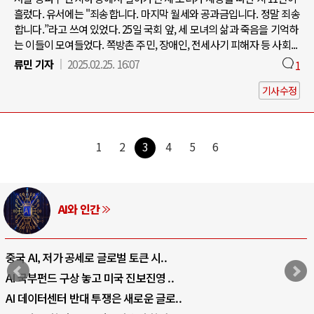
흘렀다. 유서에는 "죄송합니다. 마지막 월세와 공과금입니다. 정말 죄송
합니다.”라고 쓰여 있었다. 25일 국회 앞, 세 모녀의 삶과 죽음을 기억하
는 이들이 모여들었다. 쪽방촌 주민, 장애인, 전세사기 피해자 등 사회...
류민 기자
2025.02.25. 16:07
1
기사수정
1
2
3
4
5
6
AI와 인간
중국 AI, 저가 공세로 글로벌 토큰 시..
AI 국부펀드 구상 놓고 미국 진보진영 ..
AI 데이터센터 반대 투쟁은 새로운 글로..