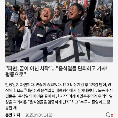
"파면, 끝이 아닌 시작"..."윤석열들 단죄하고 가자!
평등으로"
만장일치 파면이다. 민중이 승리했다. 12·3 비상계엄 후 123일 만에, 광
장의 힘으로 "내란수괴 윤석열을 대통령직에서 끌어내렸다". 노동자∙시
민들은 "윤석열의 파면은 끝이 아닌 시작"이라며 민주주의와 우리의 일
상을 파괴해온 "윤석열들을 엄중하게 단죄"하고 "누구나 존엄하고 평
등한 세...
류민 기자
2025.04.04. 14:26
0