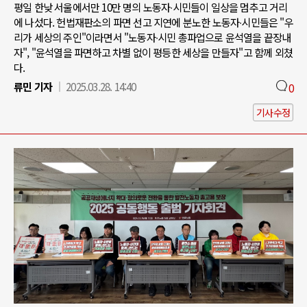
평일 한낮 서울에서만 10만 명의 노동자∙시민들이 일상을 멈추고 거리
에 나섰다. 헌법재판소의 파면 선고 지연에 분노한 노동자∙시민들은 "우
리가 세상의 주인"이라면서 "노동자∙시민 총파업으로 윤석열을 끝장내
자", "윤석열을 파면하고 차별 없이 평등한 세상을 만들자"고 함께 외쳤
다.
류민 기자
2025.03.28. 14:40
0
기사수정