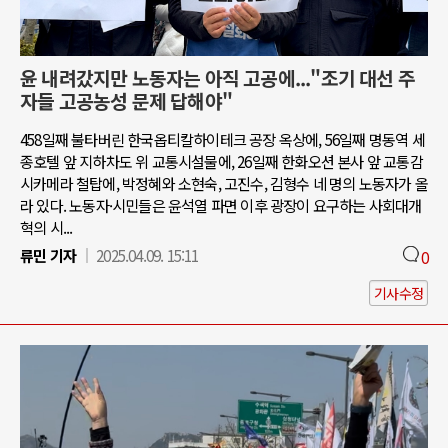
윤 내려갔지만 노동자는 아직 고공에..."조기 대선 주
자들 고공농성 문제 답해야"
458일째 불타버린 한국옵티칼하이테크 공장 옥상에, 56일째 명동역 세
종호텔 앞 지하차도 위 교통시설물에, 26일째 한화오션 본사 앞 교통감
시카메라 철탑에, 박정혜와 소현숙, 고진수, 김형수 네 명의 노동자가 올
라 있다. 노동자·시민들은 윤석열 파면 이후 광장이 요구하는 사회대개
혁의 시...
류민 기자
2025.04.09. 15:11
0
기사수정