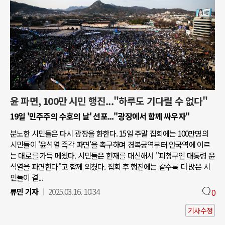
윤 파면, 100만 시민 행진..."하루도 기다릴 수 없다"
19일 '민주주의 수호의 날' 선포..."광장에서 함께 싸우자"
분노한 시민들은 다시 광장을 향한다. 15일 주말 집회에는 100만명의
시민들이 '윤석열 즉각 파면'을 촉구하며 경복궁역부터 안국역에 이르
는 대로를 가득 메웠다. 시민들은 헌재를 대신해서 "피청구인 대통령 윤
석열을 파면한다"고 함께 외쳤다. 집회 후 행진에는 갈수록 더 많은 시
민들이 결...
류민 기자
2025.03.16. 10:34
0
기사수정