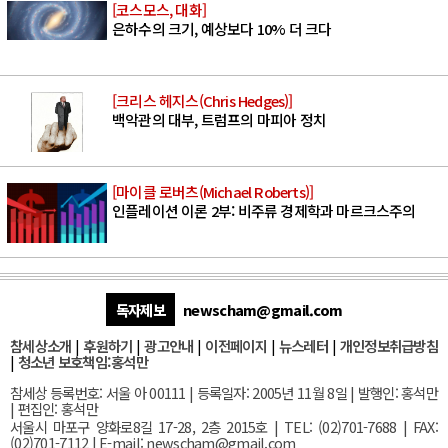
[코스모스, 대화]
은하수의 크기, 예상보다 10% 더 크다
[크리스 헤지스(Chris Hedges)]
백악관의 대부, 트럼프의 마피아 정치
[마이클 로버츠(Michael Roberts)]
인플레이션 이론 2부: 비주류 경제학과 마르크스주의
독자제보
newscham@gmail.com
참세상소개
|
후원하기
|
광고안내
|
이전페이지
|
뉴스레터
|
개인정보취급방침
|
청소년 보호책임:홍석만
참세상 등록번호: 서울 아 00111 | 등록일자: 2005년 11월 8일 | 발행인: 홍석만
| 편집인: 홍석만
서울
시 마포구 양화로8길 17-28, 2층 2015호
| TEL: (02)701-7688 | FAX:
(02)701-7112 |
E-mail:
newscham@gmail.com