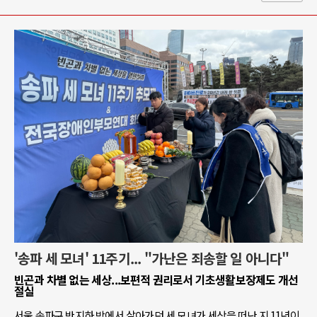
'송파 세 모녀' 11주기... "가난은 죄송할 일 아니다"
빈곤과 차별 없는 세상...보편적 권리로서 기초생활보장제도 개선
절실
서울 송파구 반지하 방에서 살아가던 세 모녀가 세상을 떠난 지 11년이