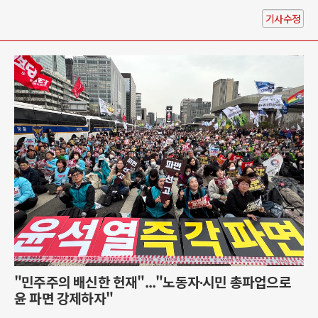
기사수정
"민주주의 배신한 헌재"..."노동자∙시민 총파업으로
윤 파면 강제하자"