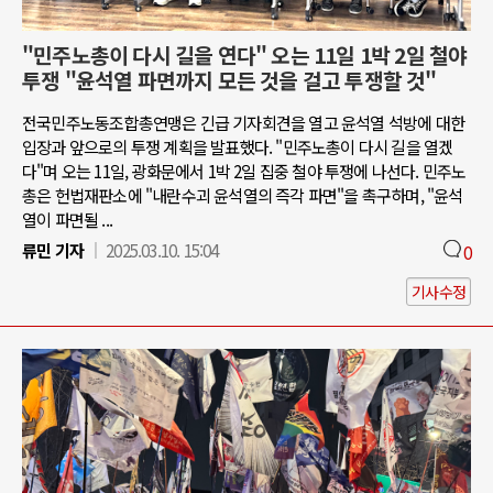
"민주노총이 다시 길을 연다" 오는 11일 1박 2일 철야
투쟁 "윤석열 파면까지 모든 것을 걸고 투쟁할 것"
전국민주노동조합총연맹은 긴급 기자회견을 열고 윤석열 석방에 대한
입장과 앞으로의 투쟁 계획을 발표했다. "민주노총이 다시 길을 열겠
다"며 오는 11일, 광화문에서 1박 2일 집중 철야 투쟁에 나선다. 민주노
총은 헌법재판소에 "내란수괴 윤석열의 즉각 파면"을 촉구하며, "윤석
열이 파면될 ...
류민 기자
2025.03.10. 15:04
0
기사수정