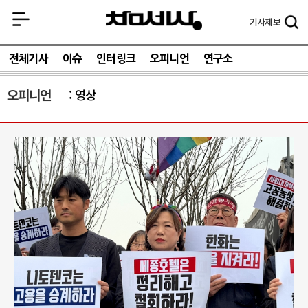
기사
제보
전체기사
이슈
인터링크
오피니언
연구소
오피니언
영상