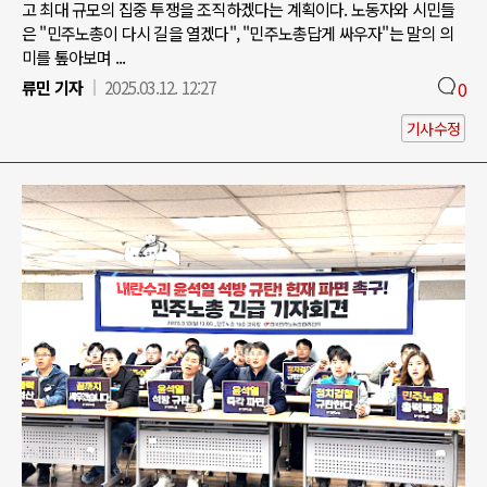
고 최대 규모의 집중 투쟁을 조직하겠다는 계획이다. 노동자와 시민들
은 "민주노총이 다시 길을 열겠다", "민주노총답게 싸우자"는 말의 의
미를 톺아보며 ...
류민 기자
2025.03.12. 12:27
0
기사수정