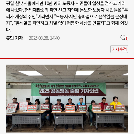
평일 한낮 서울에서만 10만 명의 노동자∙시민들이 일상을 멈추고 거리
에 나섰다. 헌법재판소의 파면 선고 지연에 분노한 노동자∙시민들은 "우
리가 세상의 주인"이라면서 "노동자∙시민 총파업으로 윤석열을 끝장내
자", "윤석열을 파면하고 차별 없이 평등한 세상을 만들자"고 함께 외쳤
다.
류민 기자
2025.03.28. 14:40
0
기사수정