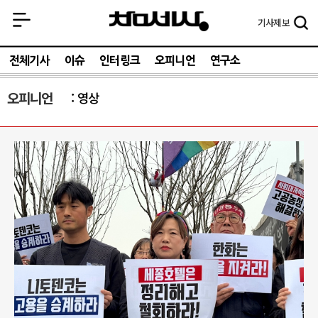
기사
제보
전체기사
이슈
인터링크
오피니언
연구소
오피니언
영상