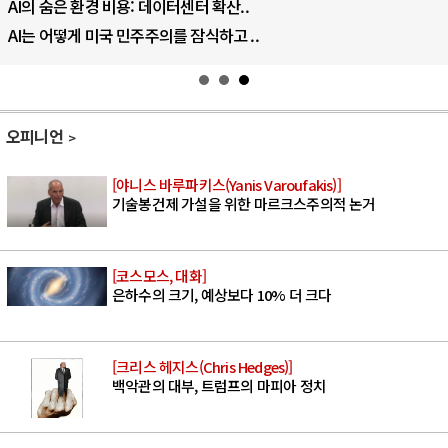
AI의 숨은 환경 비용: 데이터센터 확산..
AI는 어떻게 미국 민주주의를 잠식하고 ..
오피니언
[야니스 바루파키스(Yanis Varoufakis)]
기술봉건제 가설을 위한 마르크스주의적 논거
[코스모스, 대화]
은하수의 크기, 예상보다 10% 더 크다
[크리스 헤지스(Chris Hedges)]
백악관의 대부, 트럼프의 마피아 정치