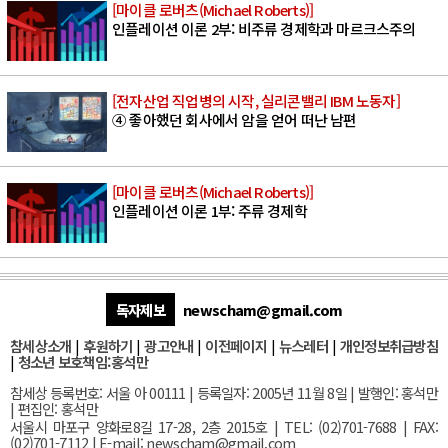
[마이클 로버츠(Michael Roberts)]
인플레이션 이론 2부: 비주류 경제학과 마르크스주의
[전자산업 직업병의 시작, 실리콘밸리 IBM 노동자]
④ 좋아했던 회사에서 암을 얻어 떠난 남편
[마이클 로버츠(Michael Roberts)]
인플레이션 이론 1부: 주류 경제학
독자제보
newscham@gmail.com
참세상소개
|
후원하기
|
광고안내
|
이전페이지
|
뉴스레터
|
개인정보취급방침
|
청소년 보호책임:홍석만
참세상 등록번호: 서울 아 00111 | 등록일자: 2005년 11월 8일 | 발행인: 홍석만
| 편집인: 홍석만
서울
시 마포구 양화로8길 17-28, 2층 2015호
| TEL: (02)701-7688 | FAX:
(02)701-7112 |
E-mail:
newscham@gmail.com