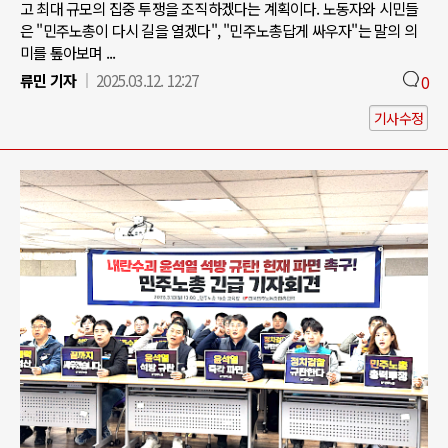
고 최대 규모의 집중 투쟁을 조직하겠다는 계획이다. 노동자와 시민들
은 "민주노총이 다시 길을 열겠다", "민주노총답게 싸우자"는 말의 의
미를 톺아보며 ...
류민 기자
2025.03.12. 12:27
0
기사수정