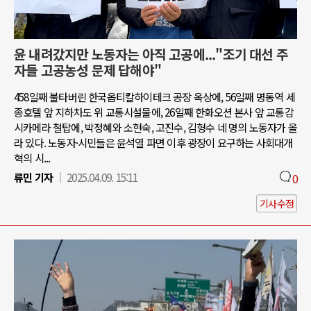
윤 내려갔지만 노동자는 아직 고공에..."조기 대선 주
자들 고공농성 문제 답해야"
458일째 불타버린 한국옵티칼하이테크 공장 옥상에, 56일째 명동역 세
종호텔 앞 지하차도 위 교통시설물에, 26일째 한화오션 본사 앞 교통감
시카메라 철탑에, 박정혜와 소현숙, 고진수, 김형수 네 명의 노동자가 올
라 있다. 노동자·시민들은 윤석열 파면 이후 광장이 요구하는 사회대개
혁의 시...
류민 기자
2025.04.09. 15:11
0
기사수정