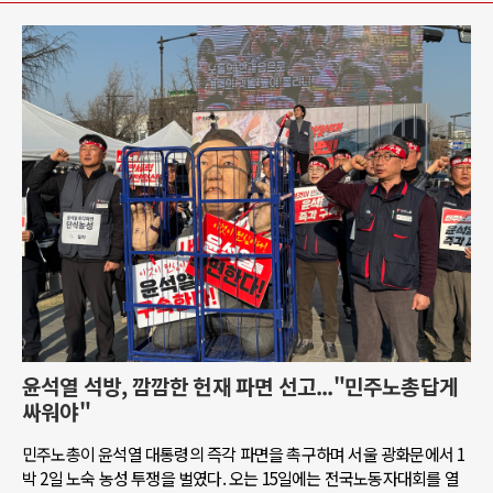
윤석열 석방, 깜깜한 헌재 파면 선고..."민주노총답게
싸워야"
민주노총이 윤석열 대통령의 즉각 파면을 촉구하며 서울 광화문에서 1
박 2일 노숙 농성 투쟁을 벌였다. 오는 15일에는 전국노동자대회를 열