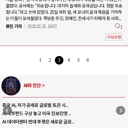
흘렀다. 유서에는 "죄송합니다. 마지막 월세와 공과금입니다. 정말 죄송
합니다.”라고 쓰여 있었다. 25일 국회 앞, 세 모녀의 삶과 죽음을 기억하
는 이들이 모여들었다. 쪽방촌 주민, 장애인, 전세사기 피해자 등 사회...
류민 기자
2025.02.25. 16:07
1
기사수정
1
2
3
4
5
6
AI와 인간
중국 AI, 저가 공세로 글로벌 토큰 시..
AI 국부펀드 구상 놓고 미국 진보진영 ..
AI 데이터센터 반대 투쟁은 새로운 글로..