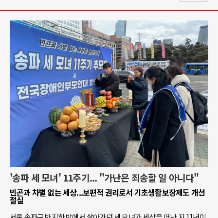
'송파 세 모녀' 11주기... "가난은 죄송할 일 아니다"
빈곤과 차별 없는 세상...보편적 권리로서 기초생활보장제도 개선
절실
서울 송파구 반지하 방에서 살아가던 세 모녀가 세상을 떠난 지 11년이