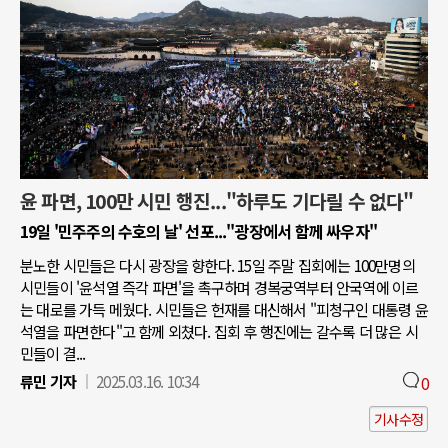
윤 파면, 100만 시민 행진..."하루도 기다릴 수 없다"
19일 '민주주의 수호의 날' 선포..."광장에서 함께 싸우자"
분노한 시민들은 다시 광장을 향한다. 15일 주말 집회에는 100만명의
시민들이 '윤석열 즉각 파면'을 촉구하며 경복궁역부터 안국역에 이르
는 대로를 가득 메웠다. 시민들은 헌재를 대신해서 "피청구인 대통령 윤
석열을 파면한다"고 함께 외쳤다. 집회 후 행진에는 갈수록 더 많은 시
민들이 결...
류민 기자
2025.03.16. 10:34
0
기사수정