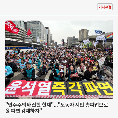
기사수정
"민주주의 배신한 헌재"..."노동자∙시민 총파업으로
윤 파면 강제하자"