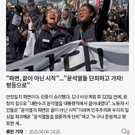
"파면, 끝이 아닌 시작"..."윤석열들 단죄하고 가자!
평등으로"
만장일치 파면이다. 민중이 승리했다. 12·3 비상계엄 후 123일 만에, 광
장의 힘으로 "내란수괴 윤석열을 대통령직에서 끌어내렸다". 노동자∙시
민들은 "윤석열의 파면은 끝이 아닌 시작"이라며 민주주의와 우리의 일
상을 파괴해온 "윤석열들을 엄중하게 단죄"하고 "누구나 존엄하고 평
등한 세...
류민 기자
2025.04.04. 14:26
0