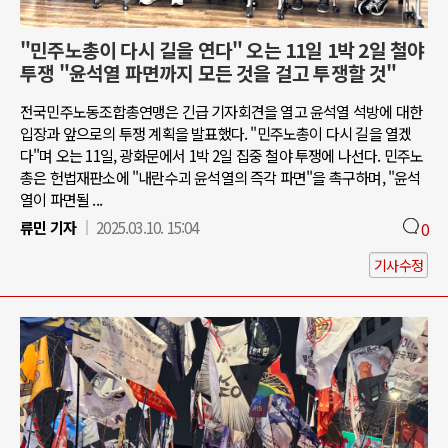
"민주노총이 다시 길을 연다" 오는 11일 1박 2일 철야
투쟁 "윤석열 파면까지 모든 것을 걸고 투쟁할 것"
전국민주노동조합총연맹은 긴급 기자회견을 열고 윤석열 석방에 대한
입장과 앞으로의 투쟁 계획을 발표했다. "민주노총이 다시 길을 열겠
다"며 오는 11일, 광화문에서 1박 2일 집중 철야 투쟁에 나선다. 민주노
총은 헌법재판소에 "내란수괴 윤석열의 즉각 파면"을 촉구하며, "윤석
열이 파면될 ...
류민 기자
2025.03.10. 15:04
0
기사수정