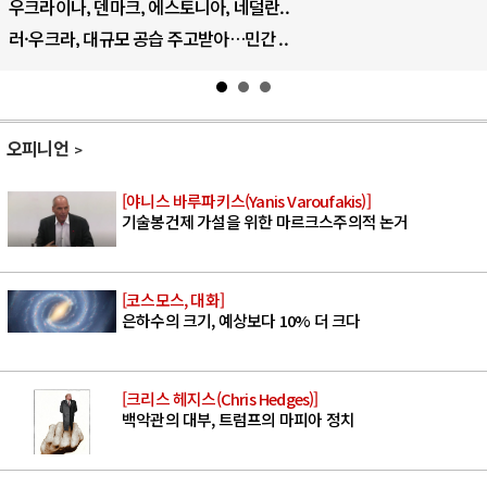
우크라이나, 덴마크, 에스토니아, 네덜란..
러·우크라, 대규모 공습 주고받아…민간 ..
오피니언
[야니스 바루파키스(Yanis Varoufakis)]
기술봉건제 가설을 위한 마르크스주의적 논거
[코스모스, 대화]
은하수의 크기, 예상보다 10% 더 크다
[크리스 헤지스(Chris Hedges)]
백악관의 대부, 트럼프의 마피아 정치