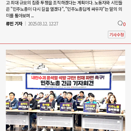
고 최대 규모의 집중 투쟁을 조직하겠다는 계획이다. 노동자와 시민들
은 "민주노총이 다시 길을 열겠다", "민주노총답게 싸우자"는 말의 의
미를 톺아보며 ...
류민 기자
2025.03.12. 12:27
0
기사수정