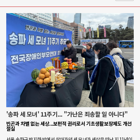
'송파 세 모녀' 11주기... "가난은 죄송할 일 아니다"
빈곤과 차별 없는 세상...보편적 권리로서 기초생활보장제도 개선
절실
서울 송파구 반지하 방에서 살아가던 세 모녀가 세상을 떠난 지 11년이