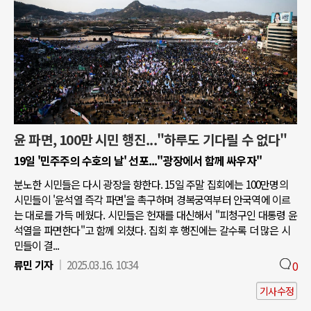
윤 파면, 100만 시민 행진..."하루도 기다릴 수 없다"
19일 '민주주의 수호의 날' 선포..."광장에서 함께 싸우자"
분노한 시민들은 다시 광장을 향한다. 15일 주말 집회에는 100만명의
시민들이 '윤석열 즉각 파면'을 촉구하며 경복궁역부터 안국역에 이르
는 대로를 가득 메웠다. 시민들은 헌재를 대신해서 "피청구인 대통령 윤
석열을 파면한다"고 함께 외쳤다. 집회 후 행진에는 갈수록 더 많은 시
민들이 결...
류민 기자
2025.03.16. 10:34
0
기사수정