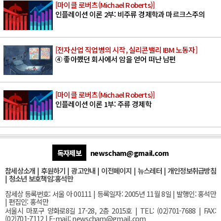
[마이클 로버츠(Michael Roberts)]
인플레이션 이론 2부: 비주류 경제학과 마르크스주의
[전자산업 직업병의 시작, 실리콘밸리 IBM 노동자]
④ 좋아했던 회사에서 암을 얻어 떠난 남편
[마이클 로버츠(Michael Roberts)]
인플레이션 이론 1부: 주류 경제학
독자제보
newscham@gmail.com
참세상소개
|
후원하기
|
광고안내
|
이전페이지
|
뉴스레터
|
개인정보취급방침
|
청소년 보호책임:홍석만
참세상 등록번호: 서울 아 00111 | 등록일자: 2005년 11월 8일 | 발행인: 홍석만
| 편집인: 홍석만
서울
시 마포구 양화로8길 17-28, 2층 2015호
| TEL: (02)701-7688 | FAX:
(02)701-7112 |
E-mail:
newscham@gmail.com