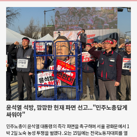
윤석열 석방, 깜깜한 헌재 파면 선고..."민주노총답게
싸워야"
민주노총이 윤석열 대통령의 즉각 파면을 촉구하며 서울 광화문에서 1
박 2일 노숙 농성 투쟁을 벌였다. 오는 15일에는 전국노동자대회를 열