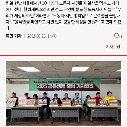
평일 한낮 서울에서만 10만 명의 노동자∙시민들이 일상을 멈추고 거리
에 나섰다. 헌법재판소의 파면 선고 지연에 분노한 노동자∙시민들은 "우
리가 세상의 주인"이라면서 "노동자∙시민 총파업으로 윤석열을 끝장내
자", "윤석열을 파면하고 차별 없이 평등한 세상을 만들자"고 함께 외쳤
다.
류민 기자
2025.03.28. 14:40
0
기사수정