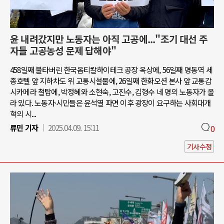
윤 내려갔지만 노동자는 아직 고공에..."조기 대선 주
자들 고공농성 문제 답해야"
458일째 불타버린 한국옵티칼하이테크 공장 옥상에, 56일째 명동역 세
종호텔 앞 지하차도 위 교통시설물에, 26일째 한화오션 본사 앞 교통감
시카메라 철탑에, 박정혜와 소현숙, 고진수, 김형수 네 명의 노동자가 올
라 있다. 노동자·시민들은 윤석열 파면 이후 광장이 요구하는 사회대개
혁의 시...
류민 기자
2025.04.09. 15:11
0
기사수정