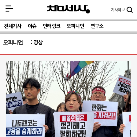
기사
제보
전체기사
이슈
인터링크
오피니언
연구소
오피니언
영상