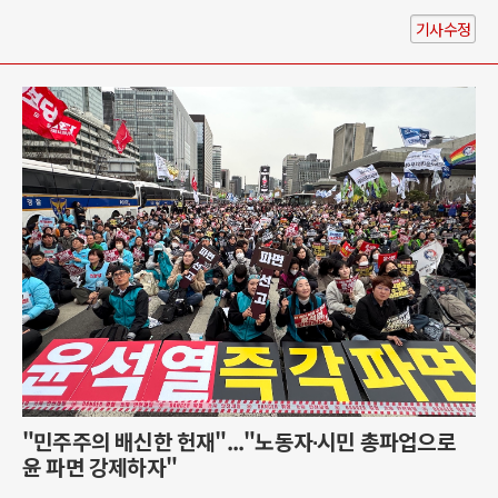
기사수정
"민주주의 배신한 헌재"..."노동자∙시민 총파업으로
윤 파면 강제하자"