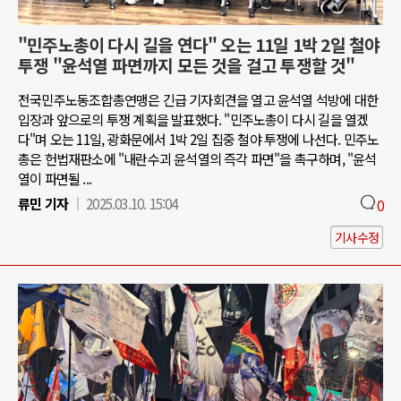
"민주노총이 다시 길을 연다" 오는 11일 1박 2일 철야
투쟁 "윤석열 파면까지 모든 것을 걸고 투쟁할 것"
전국민주노동조합총연맹은 긴급 기자회견을 열고 윤석열 석방에 대한
입장과 앞으로의 투쟁 계획을 발표했다. "민주노총이 다시 길을 열겠
다"며 오는 11일, 광화문에서 1박 2일 집중 철야 투쟁에 나선다. 민주노
총은 헌법재판소에 "내란수괴 윤석열의 즉각 파면"을 촉구하며, "윤석
열이 파면될 ...
류민 기자
2025.03.10. 15:04
0
기사수정