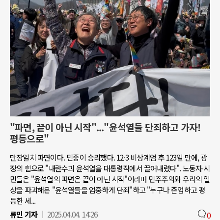
"파면, 끝이 아닌 시작"..."윤석열들 단죄하고 가자!
평등으로"
만장일치 파면이다. 민중이 승리했다. 12·3 비상계엄 후 123일 만에, 광
장의 힘으로 "내란수괴 윤석열을 대통령직에서 끌어내렸다". 노동자∙시
민들은 "윤석열의 파면은 끝이 아닌 시작"이라며 민주주의와 우리의 일
상을 파괴해온 "윤석열들을 엄중하게 단죄"하고 "누구나 존엄하고 평
등한 세...
류민 기자
2025.04.04. 14:26
0