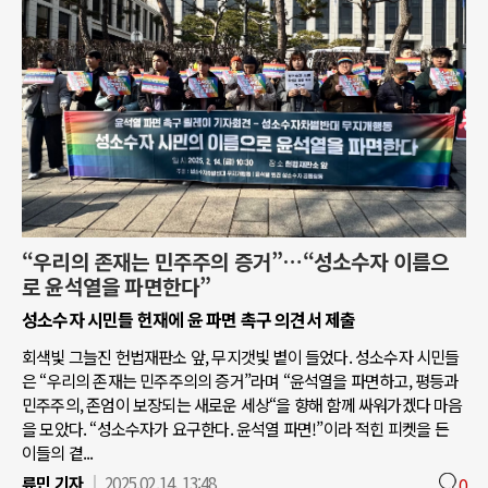
“우리의 존재는 민주주의 증거”…“성소수자 이름으
로 윤석열을 파면한다”
성소수자 시민들 헌재에 윤 파면 촉구 의견서 제출
회색빛 그늘진 헌법재판소 앞, 무지갯빛 볕이 들었다. 성소수자 시민들
은 “우리의 존재는 민주주의의 증거”라며 “윤석열을 파면하고, 평등과
민주주의, 존엄이 보장되는 새로운 세상“을 향해 함께 싸워가겠다 마음
을 모았다. “성소수자가 요구한다. 윤석열 파면!”이라 적힌 피켓을 든
이들의 곁...
류민 기자
2025.02.14. 13:48
0