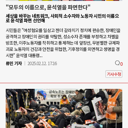
"모두의 이름으로, 윤석열을 파면한다"
세상을 바꾸는 네트워크, 사회적 소수자와 노동자 시민의 이름으
로 윤석열 파면 선언해
시민들은 "여성혐오를 일삼고 젠더 갈라치기 정치에 편승한, 장애인을
공격하고 장애인의 권리를 약탈한, 성소수자 존재를 부정하고 차별을
방조한, 이주노동자를 착취하고 통제하는 데 앞장선, 무분별한 규제파
괴로 노동자의 건강과 안전을 위협한, 기후정의를 외면하고 생명을 경
시한" 윤석열 대통령...
류민 기자
2025.02.12. 17:16
0
기사수정