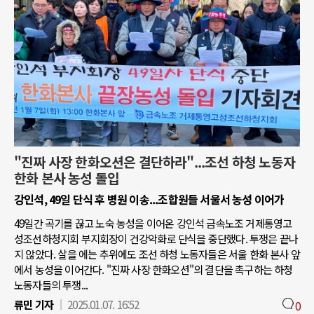
"진짜 사장 한화오션은 결단하라"...조선 하청 노동자
한화 본사 농성 돌입
강인석, 49일 단식 후 병원 이송...조합원들 서울서 농성 이어가
49일간 곡기를 끊고 노숙 농성을 이어온 강인석 금속노조 거제통영고
성조선하청지회 부지회장이 건강악화로 단식을 중단했다. 투쟁은 끝나
지 않았다. 살을 에는 추위에도 조선 하청 노동자들은 서울 한화 본사 앞
에서 농성을 이어간다. "진짜 사장 한화오션"의 결단을 촉구하는 하청
노동자들의 투쟁...
류민 기자
2025.01.07. 16:52
0