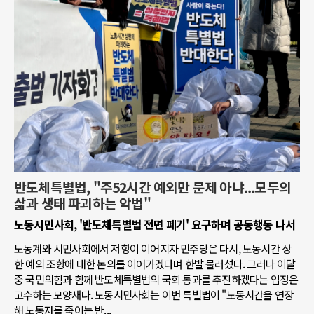
반도체특별법, "주52시간 예외만 문제 아냐...모두의
삶과 생태 파괴하는 악법"
노동시민사회, '반도체특별법 전면 폐기' 요구하며 공동행동 나서
노동계와 시민사회에서 저항이 이어지자 민주당은 다시, 노동시간 상
한 예외 조항에 대한 논의를 이어가겠다며 한발 물러섰다. 그러나 이달
중 국민의힘과 함께 반도체특별법의 국회 통과를 추진하겠다는 입장은
고수하는 모양새다. 노동시민사회는 이번 특별법이 "노동시간을 연장
해 노동자를 죽이는 반...