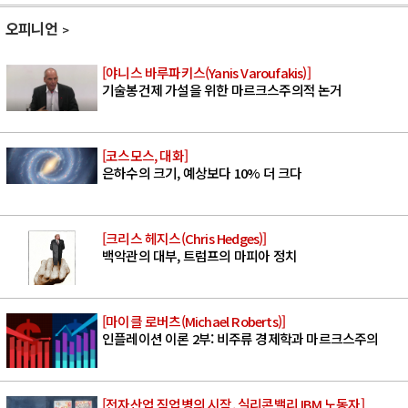
오피니언
[야니스 바루파키스(Yanis Varoufakis)]
기술봉건제 가설을 위한 마르크스주의적 논거
[코스모스, 대화]
은하수의 크기, 예상보다 10% 더 크다
[크리스 헤지스(Chris Hedges)]
백악관의 대부, 트럼프의 마피아 정치
[마이클 로버츠(Michael Roberts)]
인플레이션 이론 2부: 비주류 경제학과 마르크스주의
[전자산업 직업병의 시작, 실리콘밸리 IBM 노동자]