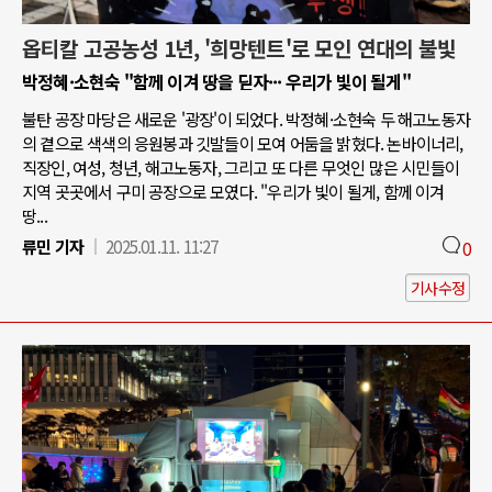
옵티칼 고공농성 1년, '희망텐트'로 모인 연대의 불빛
박정혜·소현숙 "함께 이겨 땅을 딛자··· 우리가 빛이 될게"
불탄 공장 마당은 새로운 '광장'이 되었다. 박정혜·소현숙 두 해고노동자
의 곁으로 색색의 응원봉과 깃발들이 모여 어둠을 밝혔다. 논바이너리,
직장인, 여성, 청년, 해고노동자, 그리고 또 다른 무엇인 많은 시민들이
지역 곳곳에서 구미 공장으로 모였다. "우리가 빛이 될게, 함께 이겨
땅...
류민 기자
2025.01.11. 11:27
0
기사수정