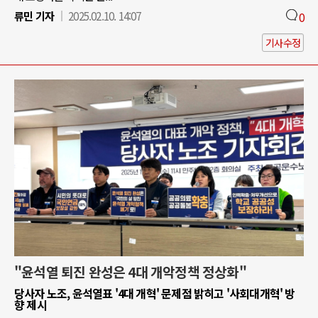
류민 기자
2025.02.10. 14:07
0
기사수정
"윤석열 퇴진 완성은 4대 개악정책 정상화"
당사자 노조, 윤석열표 '4대 개혁' 문제점 밝히고 '사회대개혁' 방
향 제시