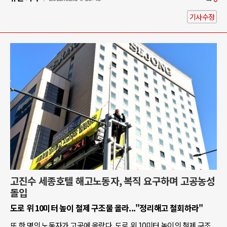
기사수정
고진수 세종호텔 해고노동자, 복직 요구하며 고공농성
돌입
도로 위 10미터 높이 철제 구조물 올라..."정리해고 철회하라"
또 한 명의 노동자가 고공에 올랐다. 도로 위 10미터 높이의 철제 구조