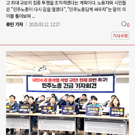
고 최대 규모의 집중 투쟁을 조직하겠다는 계획이다. 노동자와 시민들
은 "민주노총이 다시 길을 열겠다", "민주노총답게 싸우자"는 말의 의
미를 톺아보며 ...
류민 기자
2025.03.12. 12:27
0
기사수정