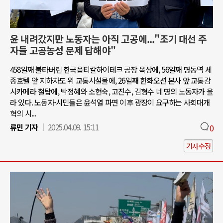
윤 내려갔지만 노동자는 아직 고공에..."조기 대선 주
자들 고공농성 문제 답해야"
458일째 불타버린 한국옵티칼하이테크 공장 옥상에, 56일째 명동역 세
종호텔 앞 지하차도 위 교통시설물에, 26일째 한화오션 본사 앞 교통감
시카메라 철탑에, 박정혜와 소현숙, 고진수, 김형수 네 명의 노동자가 올
라 있다. 노동자·시민들은 윤석열 파면 이후 광장이 요구하는 사회대개
혁의 시...
류민 기자
2025.04.09. 15:11
0
기사수정