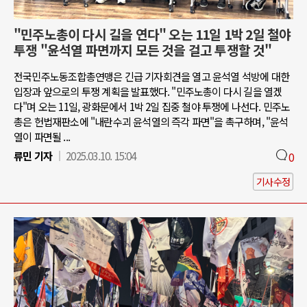
"민주노총이 다시 길을 연다" 오는 11일 1박 2일 철야
투쟁 "윤석열 파면까지 모든 것을 걸고 투쟁할 것"
전국민주노동조합총연맹은 긴급 기자회견을 열고 윤석열 석방에 대한
입장과 앞으로의 투쟁 계획을 발표했다. "민주노총이 다시 길을 열겠
다"며 오는 11일, 광화문에서 1박 2일 집중 철야 투쟁에 나선다. 민주노
총은 헌법재판소에 "내란수괴 윤석열의 즉각 파면"을 촉구하며, "윤석
열이 파면될 ...
류민 기자
2025.03.10. 15:04
0
기사수정