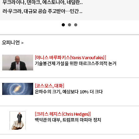
우크라이나, 덴마크, 에스토니아, 네덜란..
러·우크라, 대규모 공습 주고받아…민간 ..
오피니언
[야니스 바루파키스(Yanis Varoufakis)]
기술봉건제 가설을 위한 마르크스주의적 논거
[코스모스, 대화]
은하수의 크기, 예상보다 10% 더 크다
[크리스 헤지스(Chris Hedges)]
백악관의 대부, 트럼프의 마피아 정치