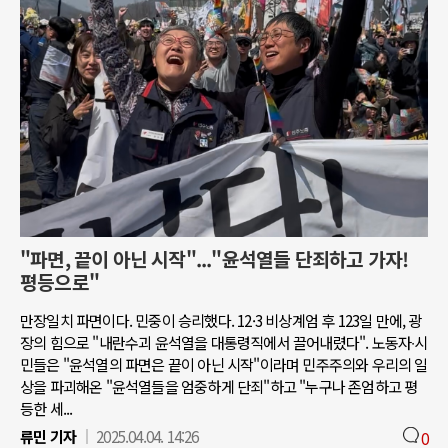
"파면, 끝이 아닌 시작"..."윤석열들 단죄하고 가자!
평등으로"
만장일치 파면이다. 민중이 승리했다. 12·3 비상계엄 후 123일 만에, 광
장의 힘으로 "내란수괴 윤석열을 대통령직에서 끌어내렸다". 노동자∙시
민들은 "윤석열의 파면은 끝이 아닌 시작"이라며 민주주의와 우리의 일
상을 파괴해온 "윤석열들을 엄중하게 단죄"하고 "누구나 존엄하고 평
등한 세...
류민 기자
2025.04.04. 14:26
0