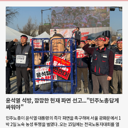
윤석열 석방, 깜깜한 헌재 파면 선고..."민주노총답게
싸워야"
민주노총이 윤석열 대통령의 즉각 파면을 촉구하며 서울 광화문에서 1
박 2일 노숙 농성 투쟁을 벌였다. 오는 15일에는 전국노동자대회를 열