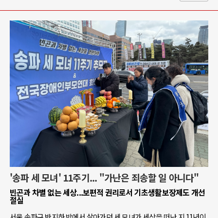
'송파 세 모녀' 11주기... "가난은 죄송할 일 아니다"
빈곤과 차별 없는 세상...보편적 권리로서 기초생활보장제도 개선
절실
서울 송파구 반지하 방에서 살아가던 세 모녀가 세상을 떠난 지 11년이