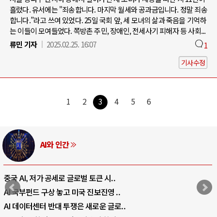
흘렀다. 유서에는 "죄송합니다. 마지막 월세와 공과금입니다. 정말 죄송
합니다.”라고 쓰여 있었다. 25일 국회 앞, 세 모녀의 삶과 죽음을 기억하
는 이들이 모여들었다. 쪽방촌 주민, 장애인, 전세사기 피해자 등 사회...
류민 기자
2025.02.25. 16:07
1
기사수정
1
2
3
4
5
6
AI와 인간
중국 AI, 저가 공세로 글로벌 토큰 시..
AI 국부펀드 구상 놓고 미국 진보진영 ..
AI 데이터센터 반대 투쟁은 새로운 글로..