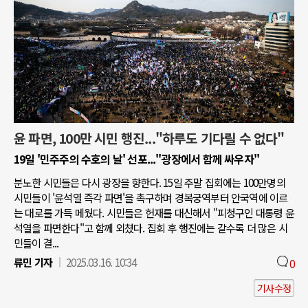
윤 파면, 100만 시민 행진..."하루도 기다릴 수 없다"
19일 '민주주의 수호의 날' 선포..."광장에서 함께 싸우자"
분노한 시민들은 다시 광장을 향한다. 15일 주말 집회에는 100만명의
시민들이 '윤석열 즉각 파면'을 촉구하며 경복궁역부터 안국역에 이르
는 대로를 가득 메웠다. 시민들은 헌재를 대신해서 "피청구인 대통령 윤
석열을 파면한다"고 함께 외쳤다. 집회 후 행진에는 갈수록 더 많은 시
민들이 결...
류민 기자
2025.03.16. 10:34
0
기사수정