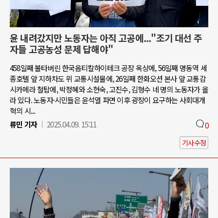
윤 내려갔지만 노동자는 아직 고공에..."조기 대선 주
자들 고공농성 문제 답해야"
458일째 불타버린 한국옵티칼하이테크 공장 옥상에, 56일째 명동역 세
종호텔 앞 지하차도 위 교통시설물에, 26일째 한화오션 본사 앞 교통감
시카메라 철탑에, 박정혜와 소현숙, 고진수, 김형수 네 명의 노동자가 올
라 있다. 노동자·시민들은 윤석열 파면 이후 광장이 요구하는 사회대개
혁의 시...
류민 기자
2025.04.09. 15:11
0
기사수정