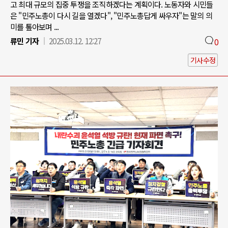
고 최대 규모의 집중 투쟁을 조직하겠다는 계획이다. 노동자와 시민들
은 "민주노총이 다시 길을 열겠다", "민주노총답게 싸우자"는 말의 의
미를 톺아보며 ...
류민 기자
2025.03.12. 12:27
0
기사수정