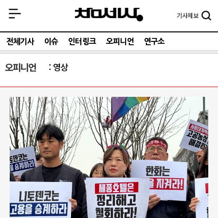
기사
제보
전체기사
이슈
인터링크
오피니언
연구소
오피니언
영상