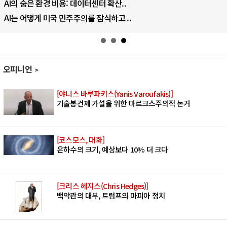
AI의 숨은 환경 비용: 데이터센터 확산..
AI는 어떻게 미국 민주주의를 잠식하고 ..
오피니언
[야니스 바루파키스(Yanis Varoufakis)]
기술봉건제 가설을 위한 마르크스주의적 논거
[코스모스, 대화]
은하수의 크기, 예상보다 10% 더 크다
[크리스 헤지스(Chris Hedges)]
백악관의 대부, 트럼프의 마피아 정치