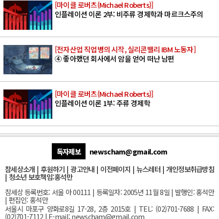
[마이클 로버츠(Michael Roberts)]
인플레이션 이론 2부: 비주류 경제학과 마르크스주의
[전자산업 직업병의 시작, 실리콘밸리 IBM 노동자]
④ 좋아했던 회사에서 암을 얻어 떠난 남편
[마이클 로버츠(Michael Roberts)]
인플레이션 이론 1부: 주류 경제학
독자제보
newscham@gmail.com
참세상소개
|
후원하기
|
광고안내
|
이전페이지
|
뉴스레터
|
개인정보취급방침
|
청소년 보호책임:홍석만
참세상 등록번호: 서울 아 00111 | 등록일자: 2005년 11월 8일 | 발행인: 홍석만
| 편집인: 홍석만
서울
시 마포구 양화로8길 17-28, 2층 2015호
| TEL: (02)701-7688 | FAX:
(02)701-7112 |
E-mail:
newscham@gmail.com