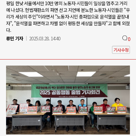
평일 한낮 서울에서만 10만 명의 노동자∙시민들이 일상을 멈추고 거리
에 나섰다. 헌법재판소의 파면 선고 지연에 분노한 노동자∙시민들은 "우
리가 세상의 주인"이라면서 "노동자∙시민 총파업으로 윤석열을 끝장내
자", "윤석열을 파면하고 차별 없이 평등한 세상을 만들자"고 함께 외쳤
다.
류민 기자
2025.03.28. 14:40
0
기사수정