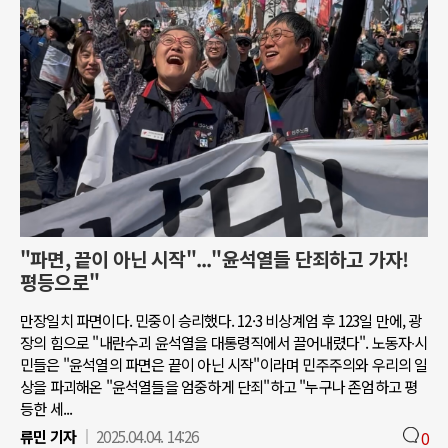
"파면, 끝이 아닌 시작"..."윤석열들 단죄하고 가자!
평등으로"
만장일치 파면이다. 민중이 승리했다. 12·3 비상계엄 후 123일 만에, 광
장의 힘으로 "내란수괴 윤석열을 대통령직에서 끌어내렸다". 노동자∙시
민들은 "윤석열의 파면은 끝이 아닌 시작"이라며 민주주의와 우리의 일
상을 파괴해온 "윤석열들을 엄중하게 단죄"하고 "누구나 존엄하고 평
등한 세...
류민 기자
2025.04.04. 14:26
0