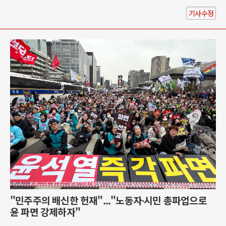
기사수정
"민주주의 배신한 헌재"..."노동자∙시민 총파업으로
윤 파면 강제하자"