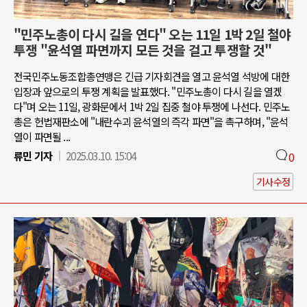
"민주노총이 다시 길을 연다" 오는 11일 1박 2일 철야
투쟁 "윤석열 파면까지 모든 것을 걸고 투쟁할 것"
전국민주노동조합총연맹은 긴급 기자회견을 열고 윤석열 석방에 대한
입장과 앞으로의 투쟁 계획을 발표했다. "민주노총이 다시 길을 열겠
다"며 오는 11일, 광화문에서 1박 2일 집중 철야 투쟁에 나선다. 민주노
총은 헌법재판소에 "내란수괴 윤석열의 즉각 파면"을 촉구하며, "윤석
열이 파면될 ...
류민 기자
2025.03.10. 15:04
0
기사수정