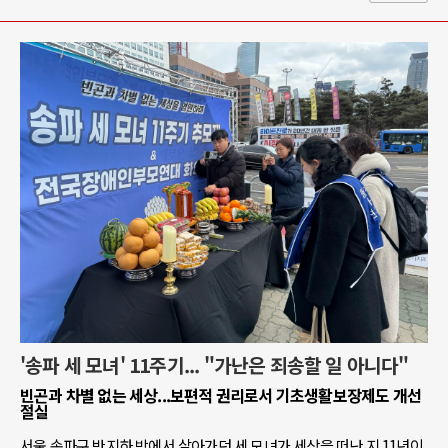
'송파 세 모녀' 11주기... "가난은 죄송할 일 아니다"
빈곤과 차별 없는 세상...보편적 권리로서 기초생활보장제도 개선
절실
서울 송파구 반지하 방에서 살아가던 세 모녀가 세상을 떠난 지 11년이