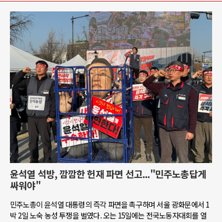
윤석열 석방, 깜깜한 헌재 파면 선고..."민주노총답게
싸워야"
민주노총이 윤석열 대통령의 즉각 파면을 촉구하며 서울 광화문에서 1
박 2일 노숙 농성 투쟁을 벌였다. 오는 15일에는 전국노동자대회를 열