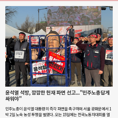
윤석열 석방, 깜깜한 헌재 파면 선고..."민주노총답게
싸워야"
민주노총이 윤석열 대통령의 즉각 파면을 촉구하며 서울 광화문에서 1
박 2일 노숙 농성 투쟁을 벌였다. 오는 15일에는 전국노동자대회를 열