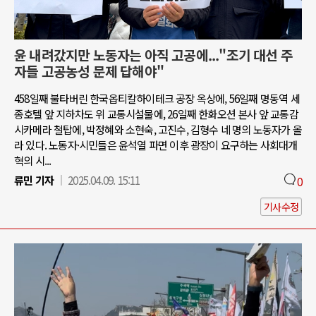
윤 내려갔지만 노동자는 아직 고공에..."조기 대선 주
자들 고공농성 문제 답해야"
458일째 불타버린 한국옵티칼하이테크 공장 옥상에, 56일째 명동역 세
종호텔 앞 지하차도 위 교통시설물에, 26일째 한화오션 본사 앞 교통감
시카메라 철탑에, 박정혜와 소현숙, 고진수, 김형수 네 명의 노동자가 올
라 있다. 노동자·시민들은 윤석열 파면 이후 광장이 요구하는 사회대개
혁의 시...
류민 기자
2025.04.09. 15:11
0
기사수정