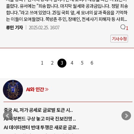
흘렀다. 유서에는 "죄송합니다. 마지막 월세와 공과금입니다. 정말 죄송
합니다.”라고 쓰여 있었다. 25일 국회 앞, 세 모녀의 삶과 죽음을 기억하
는 이들이 모여들었다. 쪽방촌 주민, 장애인, 전세사기 피해자 등 사회...
류민 기자
2025.02.25. 16:07
1
기사수정
1
2
3
4
5
6
AI와 인간
중국 AI, 저가 공세로 글로벌 토큰 시..
AI 국부펀드 구상 놓고 미국 진보진영 ..
AI 데이터센터 반대 투쟁은 새로운 글로..