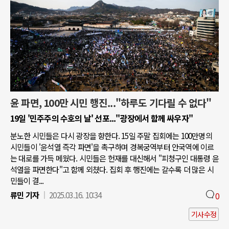
윤 파면, 100만 시민 행진..."하루도 기다릴 수 없다"
19일 '민주주의 수호의 날' 선포..."광장에서 함께 싸우자"
분노한 시민들은 다시 광장을 향한다. 15일 주말 집회에는 100만명의
시민들이 '윤석열 즉각 파면'을 촉구하며 경복궁역부터 안국역에 이르
는 대로를 가득 메웠다. 시민들은 헌재를 대신해서 "피청구인 대통령 윤
석열을 파면한다"고 함께 외쳤다. 집회 후 행진에는 갈수록 더 많은 시
민들이 결...
류민 기자
2025.03.16. 10:34
0
기사수정