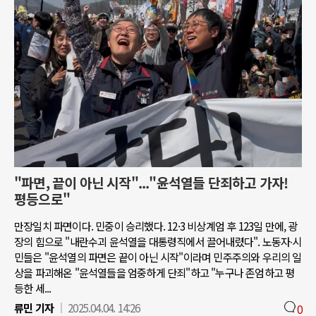
"파면, 끝이 아닌 시작"..."윤석열들 단죄하고 가자!
평등으로"
만장일치 파면이다. 민중이 승리했다. 12·3 비상계엄 후 123일 만에, 광
장의 힘으로 "내란수괴 윤석열을 대통령직에서 끌어내렸다". 노동자∙시
민들은 "윤석열의 파면은 끝이 아닌 시작"이라며 민주주의와 우리의 일
상을 파괴해온 "윤석열들을 엄중하게 단죄"하고 "누구나 존엄하고 평
등한 세...
류민 기자
2025.04.04. 14:26
0