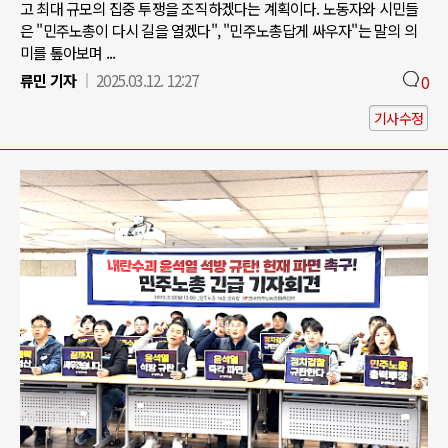
고 최대 규모의 집중 투쟁을 조직하겠다는 계획이다. 노동자와 시민들
은 "민주노총이 다시 길을 열겠다", "민주노총답게 싸우자"는 말의 의
미를 톺아보며 ...
류민 기자
2025.03.12. 12:27
0
기사수정