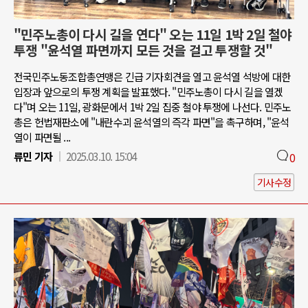
"민주노총이 다시 길을 연다" 오는 11일 1박 2일 철야
투쟁 "윤석열 파면까지 모든 것을 걸고 투쟁할 것"
전국민주노동조합총연맹은 긴급 기자회견을 열고 윤석열 석방에 대한
입장과 앞으로의 투쟁 계획을 발표했다. "민주노총이 다시 길을 열겠
다"며 오는 11일, 광화문에서 1박 2일 집중 철야 투쟁에 나선다. 민주노
총은 헌법재판소에 "내란수괴 윤석열의 즉각 파면"을 촉구하며, "윤석
열이 파면될 ...
류민 기자
2025.03.10. 15:04
0
기사수정