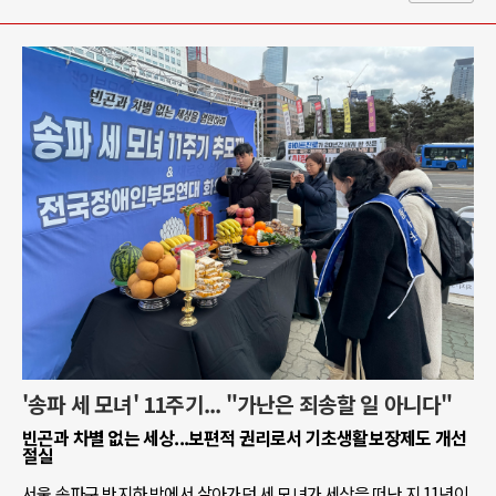
'송파 세 모녀' 11주기... "가난은 죄송할 일 아니다"
빈곤과 차별 없는 세상...보편적 권리로서 기초생활보장제도 개선
절실
서울 송파구 반지하 방에서 살아가던 세 모녀가 세상을 떠난 지 11년이