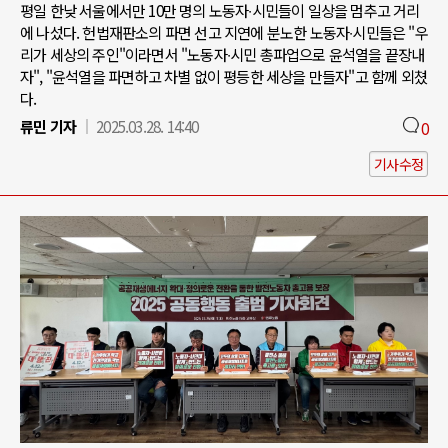
평일 한낮 서울에서만 10만 명의 노동자∙시민들이 일상을 멈추고 거리
에 나섰다. 헌법재판소의 파면 선고 지연에 분노한 노동자∙시민들은 "우
리가 세상의 주인"이라면서 "노동자∙시민 총파업으로 윤석열을 끝장내
자", "윤석열을 파면하고 차별 없이 평등한 세상을 만들자"고 함께 외쳤
다.
류민 기자
2025.03.28. 14:40
0
기사수정