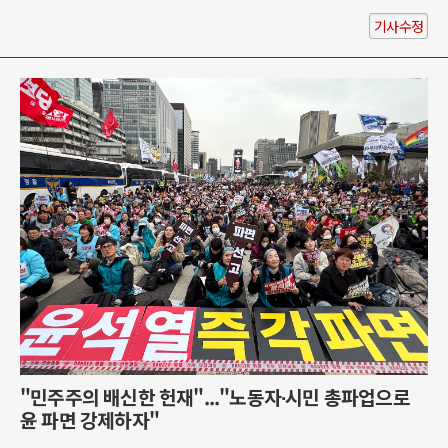
기사수정
"민주주의 배신한 헌재"..."노동자∙시민 총파업으로
윤 파면 강제하자"