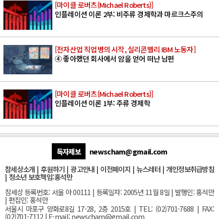
[마이클 로버츠(Michael Roberts)]
인플레이션 이론 2부: 비주류 경제학과 마르크스주의
[전자산업 직업병의 시작, 실리콘밸리 IBM 노동자]
④ 좋아했던 회사에서 암을 얻어 떠난 남편
[마이클 로버츠(Michael Roberts)]
인플레이션 이론 1부: 주류 경제학
독자제보
newscham@gmail.com
참세상소개
|
후원하기
|
광고안내
|
이전페이지
|
뉴스레터
|
개인정보취급방침
|
청소년 보호책임:홍석만
참세상 등록번호: 서울 아 00111 | 등록일자: 2005년 11월 8일 | 발행인: 홍석만
| 편집인: 홍석만
서울
시 마포구 양화로8길 17-28, 2층 2015호
| TEL: (02)701-7688 | FAX:
(02)701-7112 |
E-mail:
newscham@gmail.com