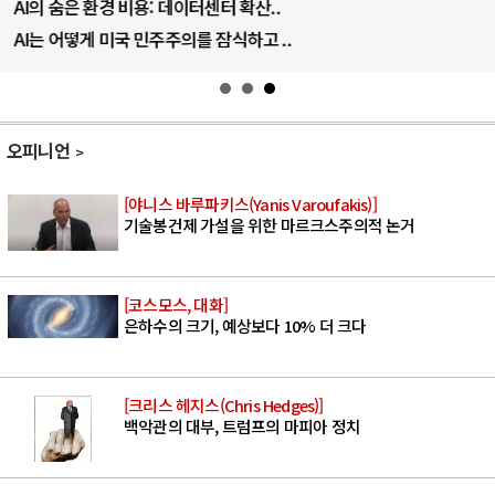
AI의 숨은 환경 비용: 데이터센터 확산..
AI는 어떻게 미국 민주주의를 잠식하고 ..
오피니언
[야니스 바루파키스(Yanis Varoufakis)]
기술봉건제 가설을 위한 마르크스주의적 논거
[코스모스, 대화]
은하수의 크기, 예상보다 10% 더 크다
[크리스 헤지스(Chris Hedges)]
백악관의 대부, 트럼프의 마피아 정치