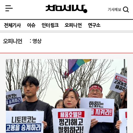
기사
제보
전체기사
이슈
인터링크
오피니언
연구소
오피니언
영상