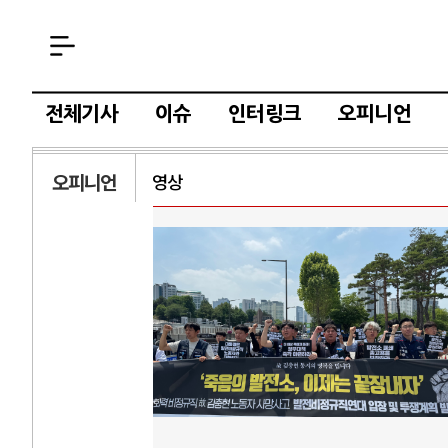
전체기사
이슈
인터링크
오피니언
오피니언
영상
AI와 인간
러시
중국 AI, 저가 공세로 글로벌 토큰 시..
전쟁의 추상화: 
AI 국부펀드 구상 놓고 미국 진보진영 ..
EU·우크라이나 
AI 데이터센터 반대 투쟁은 새로운 글로..
나토, 우크라 군사
AI의 숨은 환경 비용: 데이터센터 확산..
우크라이나, 덴마
AI는 어떻게 미국 민주주의를 잠식하고 ..
러·우크라, 대규