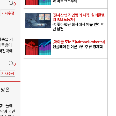
과 마르크스주의
0
기사수정
[전자산업 직업병의 시작, 실리콘밸
리 IBM 노동자]
④ 좋아했던 회사에서 암을 얻어 떠
난 남편
 숨을 거
[마이클 로버츠(Michael Roberts)]
의 죽음이
인플레이션 이론 1부: 주류 경제학
한국전력에
0
기사수정
신당은
 후보들에
주당과 국민