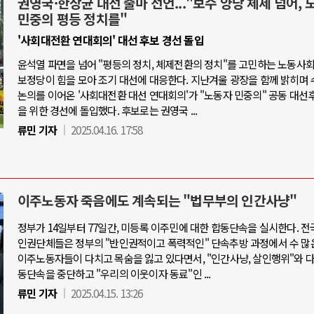
권영국·한상균 대선 출마 선언..."보수 양당 체제 넘어, 
민중의 평등 정치를"
'사회대전환 연대회의' 대선 후보 경선 돌입
윤석열 파면을 넘어 "평등의 정치, 체제전환의 정치"를 고민하는 노동사
보정당이 힘을 모아 조기 대선에 대응한다. 지난겨울 광장을 함께 밝히며 
논의를 이어온 '사회대전환 대선 연대회의'가 "노동자 민중의" 공동 대선
을 위한 경선에 돌입했다. 후보로는 권영국 ...
류민 기자
2025.04.16. 17:58
이주노동자 죽음에도 계속되는 "법무부의 인간사냥"
정부가 14일부터 77일간, 미등록 이주민에 대한 합동단속을 실시한다. 전
인권단체들은 정부의 "반인권적이고 폭력적인" 단속추방 과정에서 수 많
이주노동자들이 다치고 목숨을 잃고 있다면서, "인간사냥, 살인행위"와 
동단속을 중단하고 "우리의 이웃이자 동료"인 ...
류민 기자
2025.04.15. 13:26