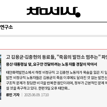
연구소
고 김용균·김충현의 동료들, "죽음의 발전소 멈추는" 파
아-우크라이나 전쟁
중동 위기
용산 대통령실 앞, 요구안 전달하려는 노동자들 경찰이 막아서
태안화력발전소에서 하청 비정규직 고 김충현 노동자가 목숨을 잃은 지 
우크라이나, 대리전의 역..
호르무즈 갈등 격화, 트럼프 정치·경제 
발전 비정규직 노동자들은 김용균의 죽음 이후에도 달라진 것 없는 발전
드론 협력 직후, 러시아..
호르무즈 해협 통행료를 철회한 트
구조적 문제가 참담한 비극을 반복한 원인이라며, 정부가 근본적인 문제 
설 것을 촉구하고 있다. 한편 9일 오후 태안화...
지원 2027년까지 공..
이란, 호르무즈 해협 봉쇄 선택한 배
류민 기자
2025.06.09. 17:10
크, 에스토니아, 네덜란..
트럼프, 이란 압박수단 한계 직면
모 공습 주고받아…민간 ..
하마스, 가자 통치권 이양으로 휴전 의