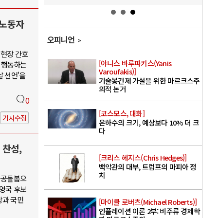
 노동자
오피니언
 현장 간호
[야니스 바루파키스(Yanis
 행동하는
Varoufakis)]
날 선언'을
기술봉건제 가설을 위한 마르크스주
의적 논거
0
[코스모스, 대화]
기사수정
은하수의 크기, 예상보다 10% 더 크
다
 찬성,
[크리스 헤지스(Chris Hedges)]
백악관의 대부, 트럼프의 마피아 정
치
·공공돌봄으
권영국 후보
당과 국민
[마이클 로버츠(Michael Roberts)]
인플레이션 이론 2부: 비주류 경제학