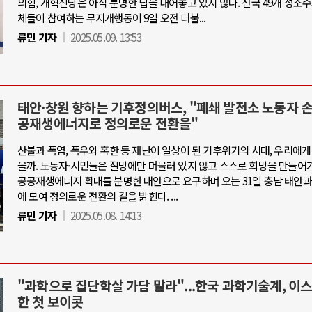
의힘, 개혁신당은 아직 분명한 답을 내어놓고 있지 않다. 전국 49개 성소
체들이 참여하는 무지개행동이 9일 오전 더불...
류민 기자
2025.05.09. 13:53
태안·창원 향하는 기후정의버스, "폐쇄 발전소 노동자 
공재생에너지로 정의로운 전환을"
산불과 폭염, 폭우와 혹한 등 재난이 일상이 된 기후위기의 시대, 우리에게
을까. 노동자·시민들은 절망에만 머물러 있지 않고 스스로 희망을 만들어가
공공재생에너지 확대를 분명한 대안으로 요구하며 오는 31일 충남 태안과
에 모여 정의로운 전환의 길을 밝힌다. ...
류민 기자
2025.05.08. 14:13
"과학으로 집단학살 가담 말라"...한국 과학기술계, 이
한 첫 보이콧