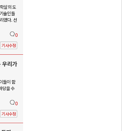
단학살의 도
학기술인들
리였다. 선
0
기사수정
는 우리가
 이들이 함
앞마당을 수
0
기사수정