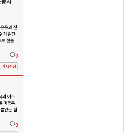
노동자
회운동과 진
수 개월간
후보 선출
0
기사수정
국의 이주
은 미등록
다름없는 합
0