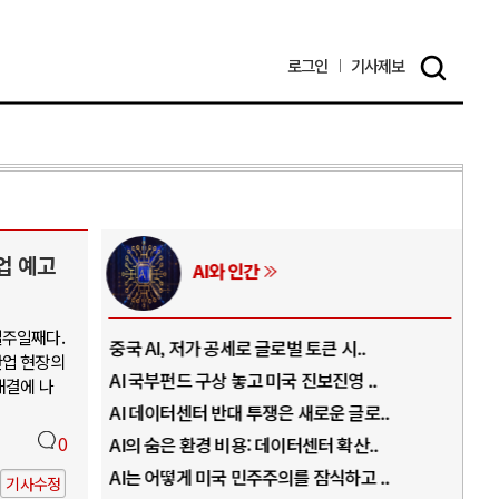
로그인
기사
제보
업 예고
AI와 인간
일주일째다.
..
중국 AI, 저가 공세로 글로벌 토큰 시..
전쟁
산업 현장의
럼프
AI 국부펀드 구상 놓고 미국 진보진영 ..
EU
해결에 나
경
AI 데이터센터 반대 투쟁은 새로운 글로..
나토
0
AI의 숨은 환경 비용: 데이터센터 확산..
우크
지..
AI는 어떻게 미국 민주주의를 잠식하고 ..
러·
기사수정