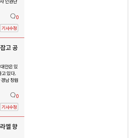
수자 인권단
0
기사수정
손잡고 공
 대안은 있
고 있다.
 경남 창원
0
기사수정
스라엘 향