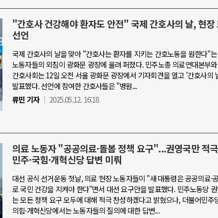
"간호사 건강해야 환자도 안전" 국제 간호사의 날, 현장
선언
국제 간호사의 날을 맞아 "간호사는 환자를 지키는 간호노동을 원한다"는
노동자들의 외침이 광화문 광장에 울려 퍼졌다. 민주노총 의료연대본부와
간호사회는 12일 오전 서울 광화문 광장에서 기자회견을 열고 '간호사의 
발표했다. 선언에 참여한 간호사들은 "병원...
류민 기자
2025.05.12. 16:18
의료 노동자 "공공의료·돌봄 정책 요구"...권영국만 적극
민주·국힘·개혁신당 답변 미뤄
대선 공식 선거운동 첫날, 의료 현장 노동자들이 "새 대통령은 공공의료
로 국민 건강을 지켜야 한다"면서 대선 요구안을 발표했다. 민주노동당 
는 모든 정책 요구 모두에 대해 적극 찬성하겠다고 밝혔으나, 더불어민주
의힘·개혁신당에서는 노동자들의 질의에 대한 답변...