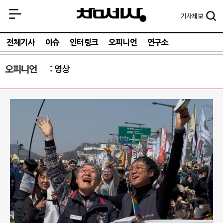
기사
제보
전체기사
이슈
인터링크
오피니언
연구소
오피니언
영상