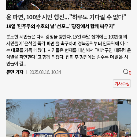
윤 파면, 100만 시민 행진..."하루도 기다릴 수 없다"
19일 '민주주의 수호의 날' 선포..."광장에서 함께 싸우자"
분노한 시민들은 다시 광장을 향한다. 15일 주말 집회에는 100만명의
시민들이 '윤석열 즉각 파면'을 촉구하며 경복궁역부터 안국역에 이르
는 대로를 가득 메웠다. 시민들은 헌재를 대신해서 "피청구인 대통령 윤
석열을 파면한다"고 함께 외쳤다. 집회 후 행진에는 갈수록 더 많은 시
민들이 결...
류민 기자
2025.03.16. 10:34
0
기사수정