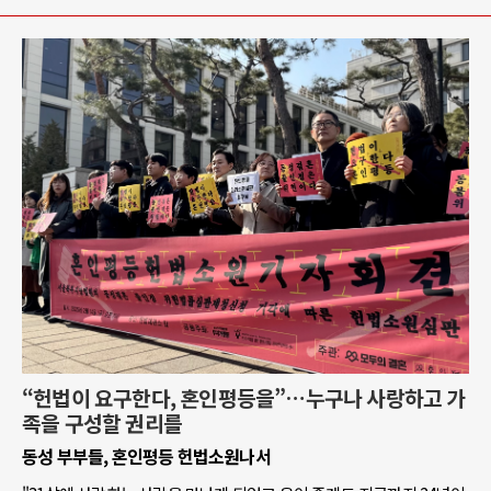
“헌법이 요구한다, 혼인평등을”…누구나 사랑하고 가
족을 구성할 권리를
동성 부부들, 혼인평등 헌법소원나서