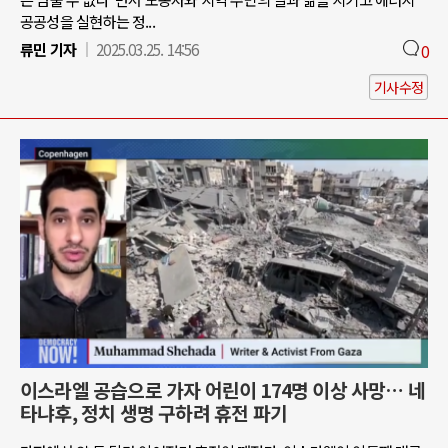
공공성을 실현하는 정...
류민 기자
2025.03.25. 14:56
0
기사수정
이스라엘 공습으로 가자 어린이 174명 이상 사망… 네
타냐후, 정치 생명 구하려 휴전 파기