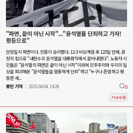
"파면, 끝이 아닌 시작"..."윤석열들 단죄하고 가자!
평등으로"
만장일치 파면이다. 민중이 승리했다. 12·3 비상계엄 후 123일 만에, 광
장의 힘으로 "내란수괴 윤석열을 대통령직에서 끌어내렸다". 노동자∙시
민들은 "윤석열의 파면은 끝이 아닌 시작"이라며 민주주의와 우리의 일
상을 파괴해온 "윤석열들을 엄중하게 단죄"하고 "누구나 존엄하고 평
등한 세...
류민 기자
2025.04.04. 14:26
0
기사수정