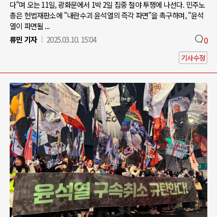
다"며 오는 11일, 광화문에서 1박 2일 집중 철야 투쟁에 나선다. 민주노
총은 헌법재판소에 "내란수괴 윤석열의 즉각 파면"을 촉구하며, "윤석
열이 파면될 ...
류민 기자
2025.03.10. 15:04
0
기사수정