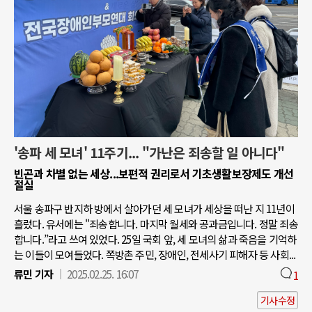
'송파 세 모녀' 11주기... "가난은 죄송할 일 아니다"
빈곤과 차별 없는 세상...보편적 권리로서 기초생활보장제도 개선
절실
서울 송파구 반지하 방에서 살아가던 세 모녀가 세상을 떠난 지 11년이
흘렀다. 유서에는 "죄송합니다. 마지막 월세와 공과금입니다. 정말 죄송
합니다.”라고 쓰여 있었다. 25일 국회 앞, 세 모녀의 삶과 죽음을 기억하
는 이들이 모여들었다. 쪽방촌 주민, 장애인, 전세사기 피해자 등 사회...
류민 기자
2025.02.25. 16:07
1
기사수정