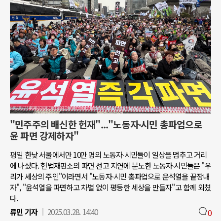
"민주주의 배신한 헌재"..."노동자∙시민 총파업으로
윤 파면 강제하자"
평일 한낮 서울에서만 10만 명의 노동자∙시민들이 일상을 멈추고 거리
에 나섰다. 헌법재판소의 파면 선고 지연에 분노한 노동자∙시민들은 "우
리가 세상의 주인"이라면서 "노동자∙시민 총파업으로 윤석열을 끝장내
자", "윤석열을 파면하고 차별 없이 평등한 세상을 만들자"고 함께 외쳤
다.
류민 기자
2025.03.28. 14:40
0