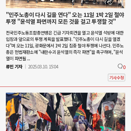
"민주노총이 다시 길을 연다" 오는 11일 1박 2일 철야
투쟁 "윤석열 파면까지 모든 것을 걸고 투쟁할 것"
전국민주노동조합총연맹은 긴급 기자회견을 열고 윤석열 석방에 대한
입장과 앞으로의 투쟁 계획을 발표했다. "민주노총이 다시 길을 열겠
다"며 오는 11일, 광화문에서 1박 2일 집중 철야 투쟁에 나선다. 민주노
총은 헌법재판소에 "내란수괴 윤석열의 즉각 파면"을 촉구하며, "윤석
열이 파면될 ...
류민 기자
2025.03.10. 15:04
0
기사수정