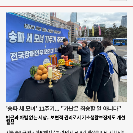
'송파 세 모녀' 11주기... "가난은 죄송할 일 아니다"
빈곤과 차별 없는 세상...보편적 권리로서 기초생활보장제도 개선
절실
서울 송파구 반지하 방에서 살아가던 세 모녀가 세상을 떠난 지 11년이