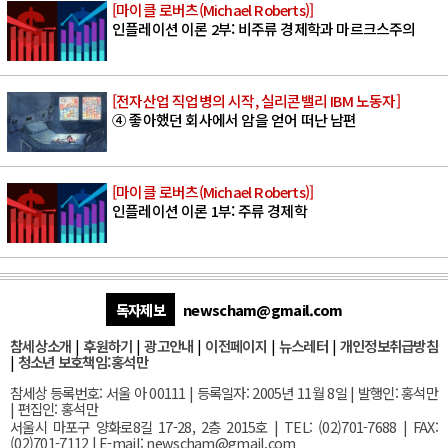
[마이클 로버츠(Michael Roberts)]
인플레이션 이론 2부: 비주류 경제학과 마르크스주의
[전자산업 직업병의 시작, 실리콘밸리 IBM 노동자]
④ 좋아했던 회사에서 암을 얻어 떠난 남편
[마이클 로버츠(Michael Roberts)]
인플레이션 이론 1부: 주류 경제학
독자제보
newscham@gmail.com
참세상소개
|
후원하기
|
광고안내
|
이전페이지
|
뉴스레터
|
개인정보취급방침
|
청소년 보호책임:홍석만
참세상 등록번호: 서울 아 00111 | 등록일자: 2005년 11월 8일 | 발행인: 홍석만
| 편집인: 홍석만
서울
시 마포구 양화로8길 17-28, 2층 2015호
| TEL: (02)701-7688 | FAX:
(02)701-7112 |
E-mail:
newscham@gmail.com