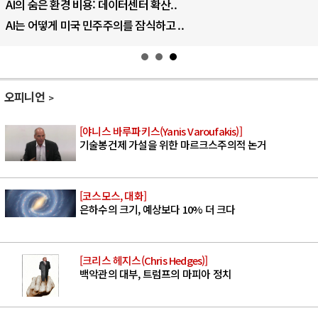
AI의 숨은 환경 비용: 데이터센터 확산..
AI는 어떻게 미국 민주주의를 잠식하고 ..
오피니언
[야니스 바루파키스(Yanis Varoufakis)]
기술봉건제 가설을 위한 마르크스주의적 논거
[코스모스, 대화]
은하수의 크기, 예상보다 10% 더 크다
[크리스 헤지스(Chris Hedges)]
백악관의 대부, 트럼프의 마피아 정치