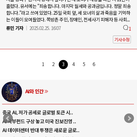
흘렀다. 유서에는 "죄송합니다. 마지막 월세와 공과금입니다. 정말 죄송
합니다.”라고 쓰여 있었다. 25일 국회 앞, 세 모녀의 삶과 죽음을 기억하
는 이들이 모여들었다. 쪽방촌 주민, 장애인, 전세사기 피해자 등 사회...
류민 기자
2025.02.25. 16:07
1
기사수정
1
2
3
4
5
6
AI와 인간
중국 AI, 저가 공세로 글로벌 토큰 시..
AI 국부펀드 구상 놓고 미국 진보진영 ..
AI 데이터센터 반대 투쟁은 새로운 글로..