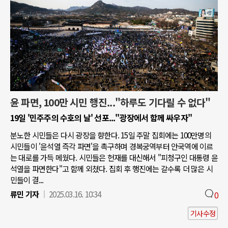
윤 파면, 100만 시민 행진..."하루도 기다릴 수 없다"
19일 '민주주의 수호의 날' 선포..."광장에서 함께 싸우자"
분노한 시민들은 다시 광장을 향한다. 15일 주말 집회에는 100만명의
시민들이 '윤석열 즉각 파면'을 촉구하며 경복궁역부터 안국역에 이르
는 대로를 가득 메웠다. 시민들은 헌재를 대신해서 "피청구인 대통령 윤
석열을 파면한다"고 함께 외쳤다. 집회 후 행진에는 갈수록 더 많은 시
민들이 결...
류민 기자
2025.03.16. 10:34
0
기사수정