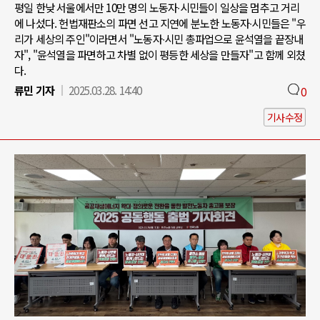
평일 한낮 서울에서만 10만 명의 노동자∙시민들이 일상을 멈추고 거리
에 나섰다. 헌법재판소의 파면 선고 지연에 분노한 노동자∙시민들은 "우
리가 세상의 주인"이라면서 "노동자∙시민 총파업으로 윤석열을 끝장내
자", "윤석열을 파면하고 차별 없이 평등한 세상을 만들자"고 함께 외쳤
다.
류민 기자
2025.03.28. 14:40
0
기사수정