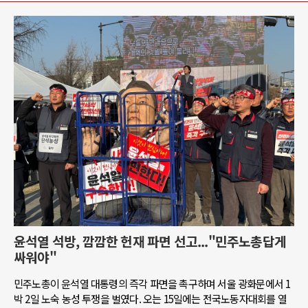
윤석열 석방, 깜깜한 헌재 파면 선고..."민주노총답게
싸워야"
민주노총이 윤석열 대통령의 즉각 파면을 촉구하며 서울 광화문에서 1
박 2일 노숙 농성 투쟁을 벌였다. 오는 15일에는 전국노동자대회를 열