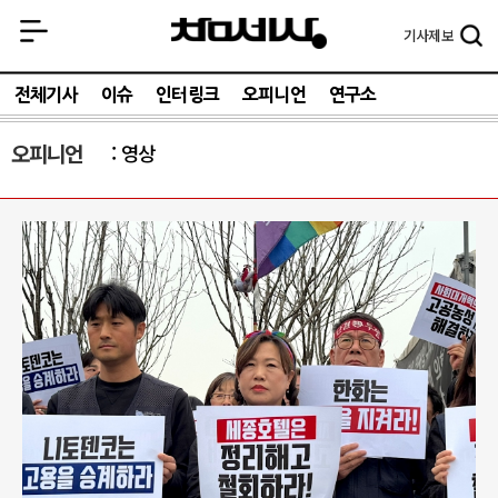
기사
제보
전체기사
이슈
인터링크
오피니언
연구소
오피니언
영상