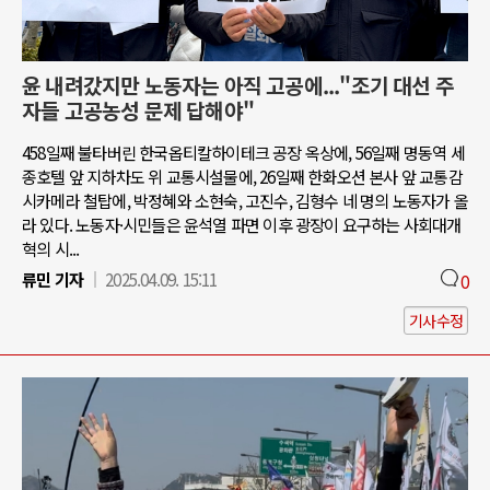
윤 내려갔지만 노동자는 아직 고공에..."조기 대선 주
자들 고공농성 문제 답해야"
458일째 불타버린 한국옵티칼하이테크 공장 옥상에, 56일째 명동역 세
종호텔 앞 지하차도 위 교통시설물에, 26일째 한화오션 본사 앞 교통감
시카메라 철탑에, 박정혜와 소현숙, 고진수, 김형수 네 명의 노동자가 올
라 있다. 노동자·시민들은 윤석열 파면 이후 광장이 요구하는 사회대개
혁의 시...
류민 기자
2025.04.09. 15:11
0
기사수정