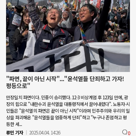
"파면, 끝이 아닌 시작"..."윤석열들 단죄하고 가자!
평등으로"
만장일치 파면이다. 민중이 승리했다. 12·3 비상계엄 후 123일 만에, 광
장의 힘으로 "내란수괴 윤석열을 대통령직에서 끌어내렸다". 노동자∙시
민들은 "윤석열의 파면은 끝이 아닌 시작"이라며 민주주의와 우리의 일
상을 파괴해온 "윤석열들을 엄중하게 단죄"하고 "누구나 존엄하고 평
등한 세...
류민 기자
2025.04.04. 14:26
0