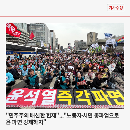
기사수정
"민주주의 배신한 헌재"..."노동자∙시민 총파업으로
윤 파면 강제하자"