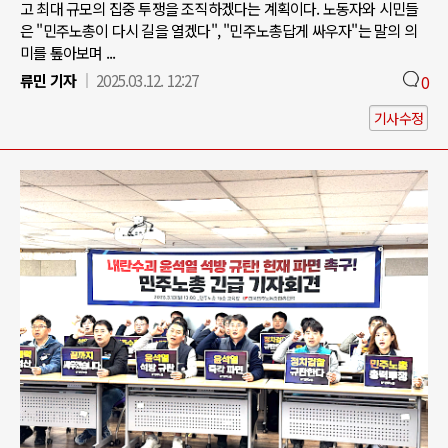
고 최대 규모의 집중 투쟁을 조직하겠다는 계획이다. 노동자와 시민들
은 "민주노총이 다시 길을 열겠다", "민주노총답게 싸우자"는 말의 의
미를 톺아보며 ...
류민 기자
2025.03.12. 12:27
0
기사수정