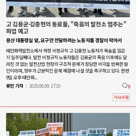
고 김용균·김충현의 동료들, "죽음의 발전소 멈추는"
파업 예고
용산 대통령실 앞, 요구안 전달하려는 노동자들 경찰이 막아서
태안화력발전소에서 하청 비정규직 고 김충현 노동자가 목숨을 잃은
지 일주일째다. 발전 비정규직 노동자들은 김용균의 죽음 이후에도 달
라진 것 없는 발전산업 현장의 구조적 문제가 참담한 비극을 반복한 원
인이라며, 정부가 근본적인 문제 해결에 나설 것을 촉구하고 있다. 한편
9일 오후 태안화...
류민 기자
2025.06.09. 17:10
0
기사수정