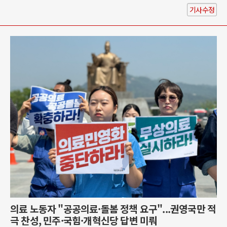
기사수정
의료 노동자 "공공의료·돌봄 정책 요구"...권영국만 적
극 찬성, 민주·국힘·개혁신당 답변 미뤄