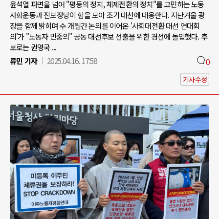
윤석열 파면을 넘어 "평등의 정치, 체제전환의 정치"를 고민하는 노동
사회운동과 진보정당이 힘을 모아 조기 대선에 대응한다. 지난겨울 광
장을 함께 밝히며 수 개월간 논의를 이어온 '사회대전환 대선 연대회
의'가 "노동자 민중의" 공동 대선후보 선출을 위한 경선에 돌입했다. 후
보로는 권영국 ...
류민 기자
2025.04.16. 17:58
0
기사수정