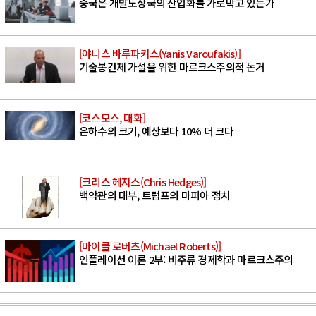
중국은 개발도상국의 산업화를 가로막고 있는가
[야니스 바루파키스(Yanis Varoufakis)]
기술봉건제 가설을 위한 마르크스주의적 논거
[코스모스, 대화]
은하수의 크기, 예상보다 10% 더 크다
[크리스 헤지스(Chris Hedges)]
백악관의 대부, 트럼프의 마피아 정치
[마이클 로버츠(Michael Roberts)]
인플레이션 이론 2부: 비주류 경제학과 마르크스주의