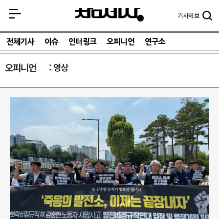
기사
제보
전체기사
이슈
인터링크
오피니언
연구소
오피니언
영상