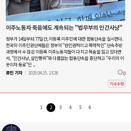
이주노동자 죽음에도 계속되는 "법무부의 인간사냥"
정부가 14일부터 77일간, 미등록 이주민에 대한 합동단속을 실시한다.
전국의 이주인권단체들은 정부의 "반인권적이고 폭력적인" 단속추방
과정에서 수 많은 미등록 이주노동자들이 다치고 목숨을 잃고 있다면
서, "인간사냥, 살인행위"와 다름없는 합동단속을 중단하고 "우리의 이
웃이자 동료"인 ...
류민 기자
2025.04.15. 13:26
0
기사수정
1
2
3
4
5
6