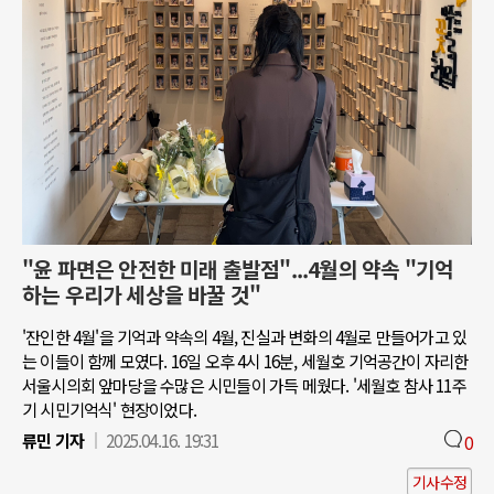
"윤 파면은 안전한 미래 출발점"...4월의 약속 "기억
하는 우리가 세상을 바꿀 것"
'잔인한 4월'을 기억과 약속의 4월, 진실과 변화의 4월로 만들어가고 있
는 이들이 함께 모였다. 16일 오후 4시 16분, 세월호 기억공간이 자리한
서울시의회 앞마당을 수많은 시민들이 가득 메웠다. '세월호 참사 11주
기 시민기억식' 현장이었다.
류민 기자
2025.04.16. 19:31
0
기사수정