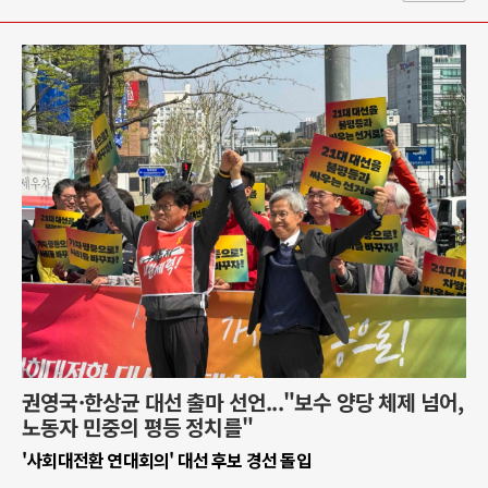
권영국·한상균 대선 출마 선언..."보수 양당 체제 넘어,
노동자 민중의 평등 정치를"
'사회대전환 연대회의' 대선 후보 경선 돌입