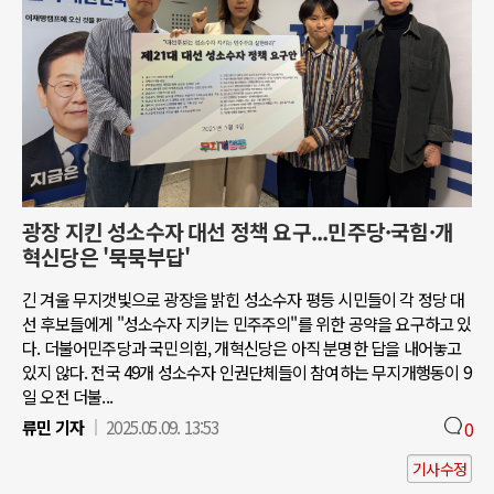
광장 지킨 성소수자 대선 정책 요구...민주당·국힘·개
혁신당은 '묵묵부답'
긴 겨울 무지갯빛으로 광장을 밝힌 성소수자 평등 시민들이 각 정당 대
선 후보들에게 "성소수자 지키는 민주주의"를 위한 공약을 요구하고 있
다. 더불어민주당과 국민의힘, 개혁신당은 아직 분명한 답을 내어놓고
있지 않다. 전국 49개 성소수자 인권단체들이 참여하는 무지개행동이 9
일 오전 더불...
류민 기자
2025.05.09. 13:53
0
기사수정