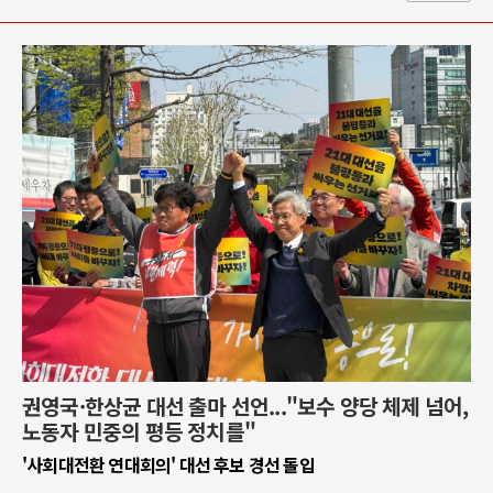
권영국·한상균 대선 출마 선언..."보수 양당 체제 넘어,
노동자 민중의 평등 정치를"
'사회대전환 연대회의' 대선 후보 경선 돌입