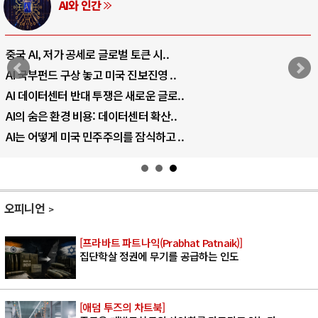
러시아-우크라이나 전쟁
전쟁의 추상화: 우크라이나, 대리전의 역..
EU·우크라이나 드론 협력 직후, 러시아..
나토, 우크라 군사지원 2027년까지 공..
우크라이나, 덴마크, 에스토니아, 네덜란..
러·우크라, 대규모 공습 주고받아…민간 ..
오피니언
[프라바트 파트나익(Prabhat Patnaik)]
집단학살 정권에 무기를 공급하는 인도
[애덤 투즈의 차트북]