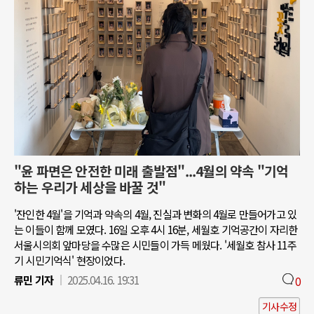
"윤 파면은 안전한 미래 출발점"...4월의 약속 "기억
하는 우리가 세상을 바꿀 것"
'잔인한 4월'을 기억과 약속의 4월, 진실과 변화의 4월로 만들어가고 있
는 이들이 함께 모였다. 16일 오후 4시 16분, 세월호 기억공간이 자리한
서울시의회 앞마당을 수많은 시민들이 가득 메웠다. '세월호 참사 11주
기 시민기억식' 현장이었다.
류민 기자
2025.04.16. 19:31
0
기사수정