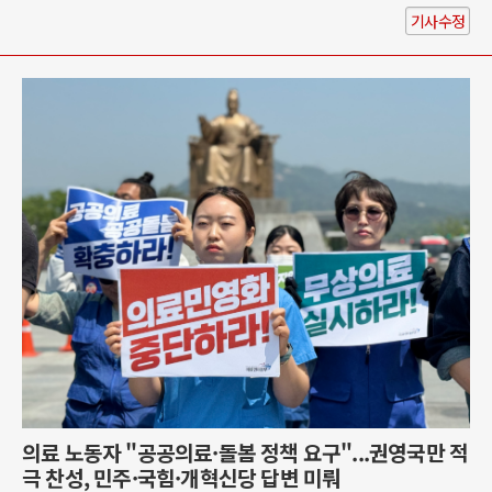
기사수정
의료 노동자 "공공의료·돌봄 정책 요구"...권영국만 적
극 찬성, 민주·국힘·개혁신당 답변 미뤄