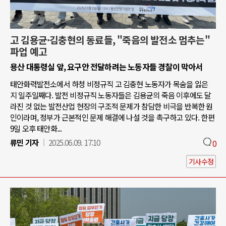
고 김용균·김충현의 동료들, "죽음의 발전소 멈추는"
파업 예고
용산 대통령실 앞, 요구안 전달하려는 노동자들 경찰이 막아서
태안화력발전소에서 하청 비정규직 고 김충현 노동자가 목숨을 잃은
지 일주일째다. 발전 비정규직 노동자들은 김용균의 죽음 이후에도 달
라진 것 없는 발전산업 현장의 구조적 문제가 참담한 비극을 반복한 원
인이라며, 정부가 근본적인 문제 해결에 나설 것을 촉구하고 있다. 한편
9일 오후 태안화...
류민 기자
2025.06.09. 17:10
0
기사수정