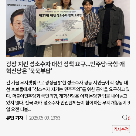
광장 지킨 성소수자 대선 정책 요구...민주당·국힘·개
혁신당은 '묵묵부답'
긴 겨울 무지갯빛으로 광장을 밝힌 성소수자 평등 시민들이 각 정당 대
선 후보들에게 "성소수자 지키는 민주주의"를 위한 공약을 요구하고 있
다. 더불어민주당과 국민의힘, 개혁신당은 아직 분명한 답을 내어놓고
있지 않다. 전국 49개 성소수자 인권단체들이 참여하는 무지개행동이 9
일 오전 더불...
류민 기자
2025.05.09. 13:53
0
기사수정