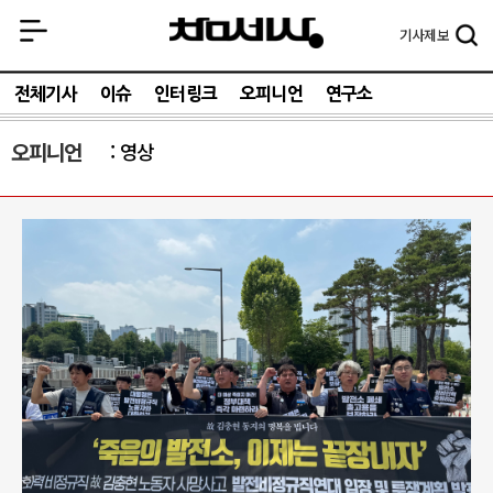
기사
제보
전체기사
이슈
인터링크
오피니언
연구소
오피니언
영상