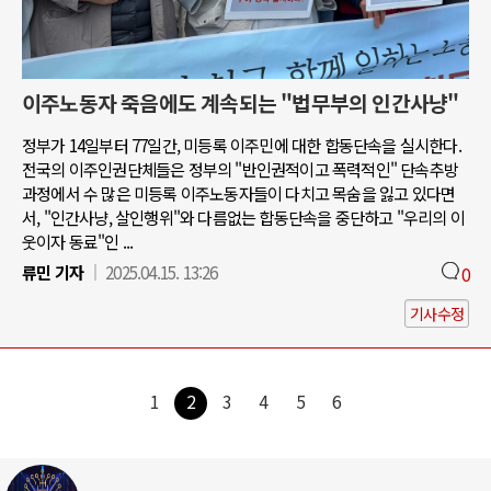
이주노동자 죽음에도 계속되는 "법무부의 인간사냥"
정부가 14일부터 77일간, 미등록 이주민에 대한 합동단속을 실시한다.
전국의 이주인권단체들은 정부의 "반인권적이고 폭력적인" 단속추방
과정에서 수 많은 미등록 이주노동자들이 다치고 목숨을 잃고 있다면
서, "인간사냥, 살인행위"와 다름없는 합동단속을 중단하고 "우리의 이
웃이자 동료"인 ...
류민 기자
2025.04.15. 13:26
0
기사수정
1
2
3
4
5
6