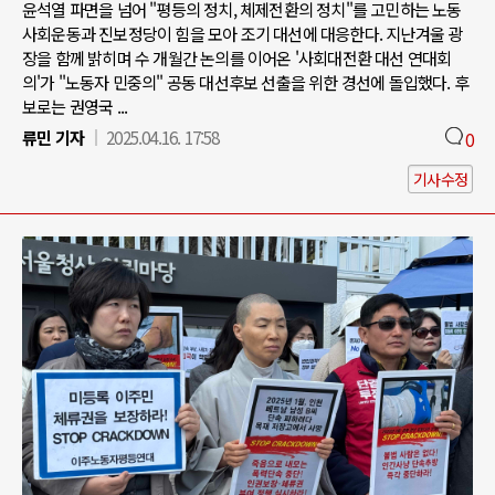
윤석열 파면을 넘어 "평등의 정치, 체제전환의 정치"를 고민하는 노동
사회운동과 진보정당이 힘을 모아 조기 대선에 대응한다. 지난겨울 광
장을 함께 밝히며 수 개월간 논의를 이어온 '사회대전환 대선 연대회
의'가 "노동자 민중의" 공동 대선후보 선출을 위한 경선에 돌입했다. 후
보로는 권영국 ...
류민 기자
2025.04.16. 17:58
0
기사수정