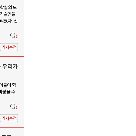
단학살의 도
학기술인들
리였다. 선
0
기사수정
는 우리가
 이들이 함
앞마당을 수
0
기사수정