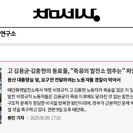
연구소
고 김용균·김충현의 동료들, "죽음의 발전소 멈추는" 파
AI와 인간
용산 대통령실 앞, 요구안 전달하려는 노동자들 경찰이 막아서
태안화력발전소에서 하청 비정규직 고 김충현 노동자가 목숨을 잃은 지 
중국 AI, 저가 공세로 글로벌 토큰 시.
발전 비정규직 노동자들은 김용균의 죽음 이후에도 달라진 것 없는 발전
AI 국부펀드 구상 놓고 미국 진보진영 
구조적 문제가 참담한 비극을 반복한 원인이라며, 정부가 근본적인 문제 
설 것을 촉구하고 있다. 한편 9일 오후 태안화...
AI 데이터센터 반대 투쟁은 새로운 글
류민 기자
2025.06.09. 17:10
AI의 숨은 환경 비용: 데이터센터 확산
AI는 어떻게 미국 민주주의를 잠식하고