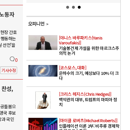
 노동자
오피니언
 현장 간호
[야니스 바루파키스(Yanis
 행동하는
Varoufakis)]
날 선언'을
기술봉건제 가설을 위한 마르크스주
의적 논거
0
[코스모스, 대화]
기사수정
은하수의 크기, 예상보다 10% 더 크
다
 찬성,
[크리스 헤지스(Chris Hedges)]
백악관의 대부, 트럼프의 마피아 정
치
·공공돌봄으
권영국 후보
당과 국민
[마이클 로버츠(Michael Roberts)]
인플레이션 이론 2부: 비주류 경제학