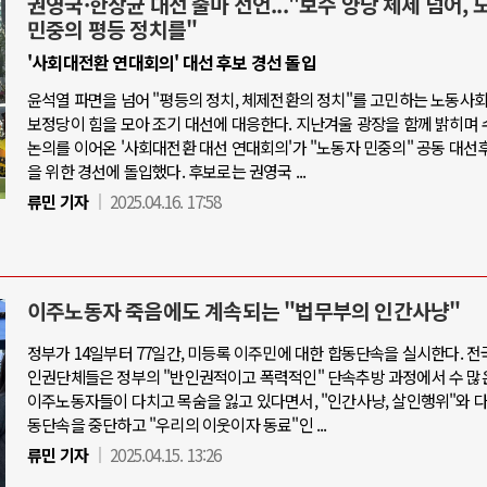
권영국·한상균 대선 출마 선언..."보수 양당 체제 넘어, 
민중의 평등 정치를"
'사회대전환 연대회의' 대선 후보 경선 돌입
윤석열 파면을 넘어 "평등의 정치, 체제전환의 정치"를 고민하는 노동사
보정당이 힘을 모아 조기 대선에 대응한다. 지난겨울 광장을 함께 밝히며 
논의를 이어온 '사회대전환 대선 연대회의'가 "노동자 민중의" 공동 대선
을 위한 경선에 돌입했다. 후보로는 권영국 ...
류민 기자
2025.04.16. 17:58
이주노동자 죽음에도 계속되는 "법무부의 인간사냥"
정부가 14일부터 77일간, 미등록 이주민에 대한 합동단속을 실시한다. 전
인권단체들은 정부의 "반인권적이고 폭력적인" 단속추방 과정에서 수 많
이주노동자들이 다치고 목숨을 잃고 있다면서, "인간사냥, 살인행위"와 
동단속을 중단하고 "우리의 이웃이자 동료"인 ...
류민 기자
2025.04.15. 13:26