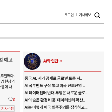
로그인
기사
제보
업 예고
러시아-우크라이나 전쟁
일주일째다.
.
전쟁의 추상화: 우크라이나, 대리전의 역..
호르
산업 현장의
..
EU·우크라이나 드론 협력 직후, 러시아..
호르
해결에 나
로..
나토, 우크라 군사지원 2027년까지 공..
이란
..
0
우크라이나, 덴마크, 에스토니아, 네덜란..
트럼
 ..
러·우크라, 대규모 공습 주고받아…민간 ..
하마
기사수정