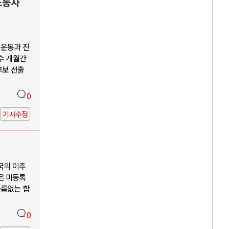
노동자
회운동과 진
수 개월간
후보 선출
0
기사수정
국의 이주
은 미등록
다름없는 합
0