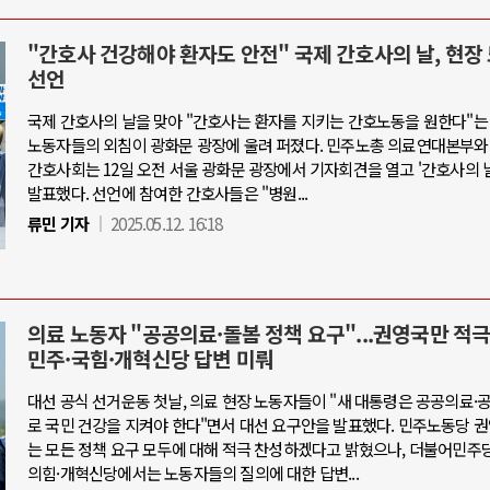
"간호사 건강해야 환자도 안전" 국제 간호사의 날, 현장
선언
국제 간호사의 날을 맞아 "간호사는 환자를 지키는 간호노동을 원한다"는
노동자들의 외침이 광화문 광장에 울려 퍼졌다. 민주노총 의료연대본부와
간호사회는 12일 오전 서울 광화문 광장에서 기자회견을 열고 '간호사의 
발표했다. 선언에 참여한 간호사들은 "병원...
류민 기자
2025.05.12. 16:18
의료 노동자 "공공의료·돌봄 정책 요구"...권영국만 적극
민주·국힘·개혁신당 답변 미뤄
대선 공식 선거운동 첫날, 의료 현장 노동자들이 "새 대통령은 공공의료
로 국민 건강을 지켜야 한다"면서 대선 요구안을 발표했다. 민주노동당 
는 모든 정책 요구 모두에 대해 적극 찬성하겠다고 밝혔으나, 더불어민주
의힘·개혁신당에서는 노동자들의 질의에 대한 답변...