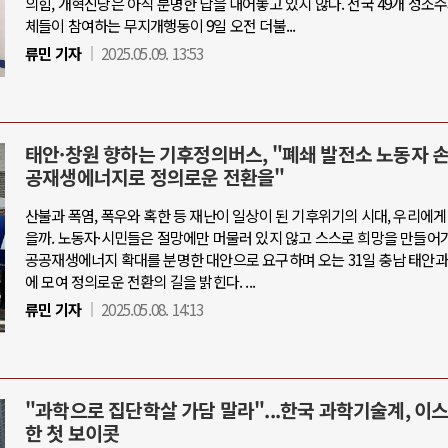
의힘, 개혁신당은 아직 분명한 답을 내어놓고 있지 않다. 전국 49개 성소
체들이 참여하는 무지개행동이 9일 오전 더불...
류민 기자
2025.05.09. 13:53
태안·창원 향하는 기후정의버스, "폐쇄 발전소 노동자 
공재생에너지로 정의로운 전환을"
산불과 폭염, 폭우와 혹한 등 재난이 일상이 된 기후위기의 시대, 우리에게
을까. 노동자·시민들은 절망에만 머물러 있지 않고 스스로 희망을 만들어가
공공재생에너지 확대를 분명한 대안으로 요구하며 오는 31일 충남 태안과
에 모여 정의로운 전환의 길을 밝힌다. ...
류민 기자
2025.05.08. 14:13
"과학으로 집단학살 가담 말라"...한국 과학기술계, 이
한 첫 보이콧