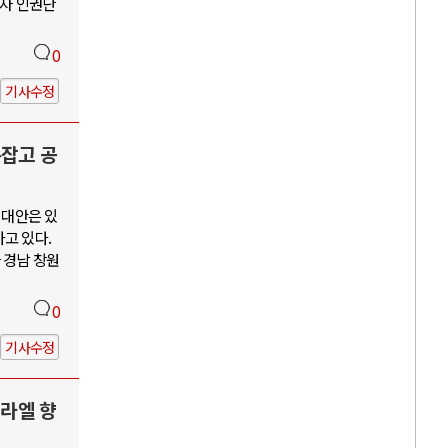
수자 인권단
0
기사수정
손잡고 공
 대안은 있
고 있다.
 경남 창원
0
기사수정
스라엘 향