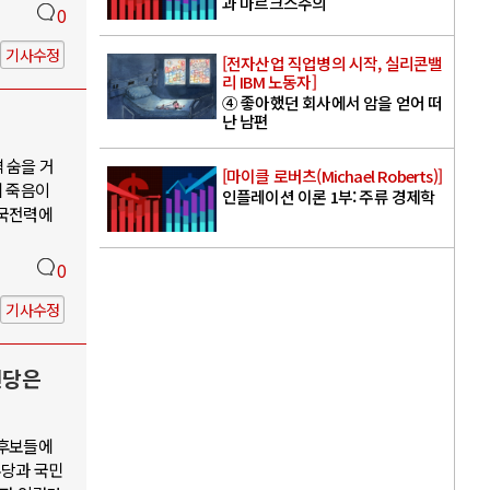
과 마르크스주의
0
기사수정
[전자산업 직업병의 시작, 실리콘밸
리 IBM 노동자]
④ 좋아했던 회사에서 암을 얻어 떠
난 남편
 숨을 거
[마이클 로버츠(Michael Roberts)]
의 죽음이
인플레이션 이론 1부: 주류 경제학
한국전력에
0
기사수정
신당은
 후보들에
주당과 국민