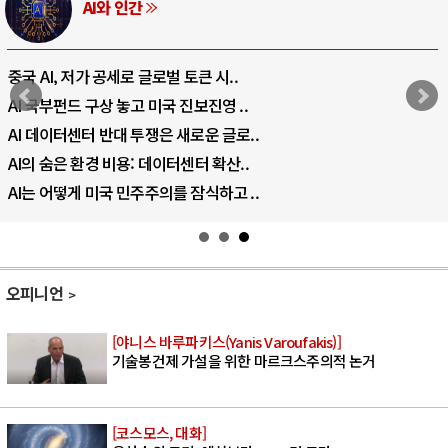
AI와 인간
중국 AI, 저가 공세로 글로벌 토큰 시..
AI 국부펀드 구상 놓고 미국 진보진영 ..
AI 데이터센터 반대 투쟁은 새로운 글로..
AI의 숨은 환경 비용: 데이터센터 확산..
AI는 어떻게 미국 민주주의를 잠식하고 ..
오피니언
[야니스 바루파키스(Yanis Varoufakis)]
기술봉건제 가설을 위한 마르크스주의적 논거
[코스모스, 대화]