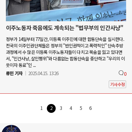
이주노동자 죽음에도 계속되는 "법무부의 인간사냥"
정부가 14일부터 77일간, 미등록 이주민에 대한 합동단속을 실시한다.
전국의 이주인권단체들은 정부의 "반인권적이고 폭력적인" 단속추방
과정에서 수 많은 미등록 이주노동자들이 다치고 목숨을 잃고 있다면
서, "인간사냥, 살인행위"와 다름없는 합동단속을 중단하고 "우리의 이
웃이자 동료"인 ...
류민 기자
2025.04.15. 13:26
0
기사수정
1
2
3
4
5
6