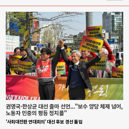
권영국·한상균 대선 출마 선언..."보수 양당 체제 넘어,
노동자 민중의 평등 정치를"
'사회대전환 연대회의' 대선 후보 경선 돌입