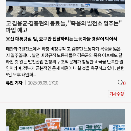
고 김용균·김충현의 동료들, "죽음의 발전소 멈추는"
파업 예고
용산 대통령실 앞, 요구안 전달하려는 노동자들 경찰이 막아서
태안화력발전소에서 하청 비정규직 고 김충현 노동자가 목숨을 잃은
지 일주일째다. 발전 비정규직 노동자들은 김용균의 죽음 이후에도 달
라진 것 없는 발전산업 현장의 구조적 문제가 참담한 비극을 반복한 원
인이라며, 정부가 근본적인 문제 해결에 나설 것을 촉구하고 있다. 한편
9일 오후 태안화...
류민 기자
2025.06.09. 17:10
0
기사수정