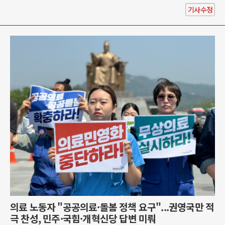
기사수정
의료 노동자 "공공의료·돌봄 정책 요구"...권영국만 적
극 찬성, 민주·국힘·개혁신당 답변 미뤄