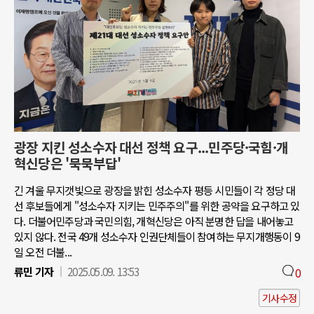
광장 지킨 성소수자 대선 정책 요구...민주당·국힘·개
혁신당은 '묵묵부답'
긴 겨울 무지갯빛으로 광장을 밝힌 성소수자 평등 시민들이 각 정당 대
선 후보들에게 "성소수자 지키는 민주주의"를 위한 공약을 요구하고 있
다. 더불어민주당과 국민의힘, 개혁신당은 아직 분명한 답을 내어놓고
있지 않다. 전국 49개 성소수자 인권단체들이 참여하는 무지개행동이 9
일 오전 더불...
류민 기자
2025.05.09. 13:53
0
기사수정