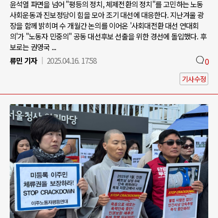
윤석열 파면을 넘어 "평등의 정치, 체제전환의 정치"를 고민하는 노동
사회운동과 진보정당이 힘을 모아 조기 대선에 대응한다. 지난겨울 광
장을 함께 밝히며 수 개월간 논의를 이어온 '사회대전환 대선 연대회
의'가 "노동자 민중의" 공동 대선후보 선출을 위한 경선에 돌입했다. 후
보로는 권영국 ...
류민 기자
2025.04.16. 17:58
0
기사수정