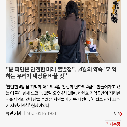
"윤 파면은 안전한 미래 출발점"...4월의 약속 "기억
하는 우리가 세상을 바꿀 것"
'잔인한 4월'을 기억과 약속의 4월, 진실과 변화의 4월로 만들어가고 있
는 이들이 함께 모였다. 16일 오후 4시 16분, 세월호 기억공간이 자리한
서울시의회 앞마당을 수많은 시민들이 가득 메웠다. '세월호 참사 11주
기 시민기억식' 현장이었다.
류민 기자
2025.04.16. 19:31
0
기사수정