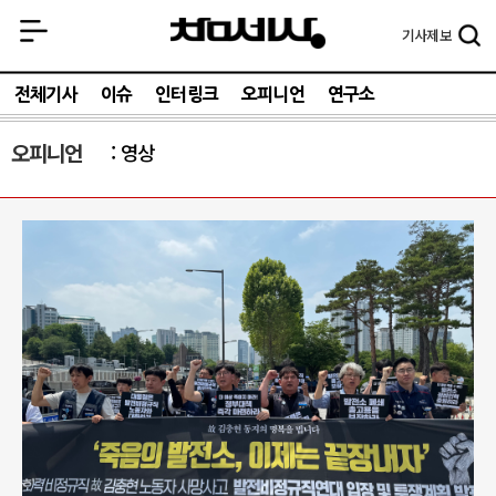
기사
제보
전체기사
이슈
인터링크
오피니언
연구소
오피니언
영상