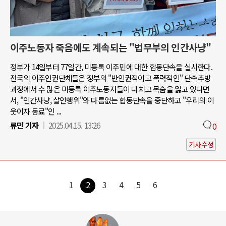
이주노동자 죽음에도 계속되는 "법무부의 인간사냥"
정부가 14일부터 77일간, 미등록 이주민에 대한 합동단속을 실시한다.
전국의 이주인권단체들은 정부의 "반인권적이고 폭력적인" 단속추방
과정에서 수 많은 미등록 이주노동자들이 다치고 목숨을 잃고 있다면
서, "인간사냥, 살인행위"와 다름없는 합동단속을 중단하고 "우리의 이
웃이자 동료"인 ...
류민 기자
2025.04.15. 13:26
0
기사수정
1
2
3
4
5
6