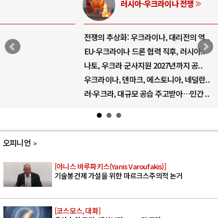
러시아-우크라이나 전쟁
전쟁의 추상화: 우크라이나, 대리전의 역..
EU·우크라이나 드론 협력 직후, 러시아..
나토, 우크라 군사지원 2027년까지 공..
우크라이나, 덴마크, 에스토니아, 네덜란..
러·우크라, 대규모 공습 주고받아…민간 ..
오피니언
[야니스 바루파키스(Yanis Varoufakis)]
기술봉건제 가설을 위한 마르크스주의적 논거
[코스모스, 대화]