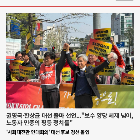
권영국·한상균 대선 출마 선언..."보수 양당 체제 넘어,
노동자 민중의 평등 정치를"
'사회대전환 연대회의' 대선 후보 경선 돌입