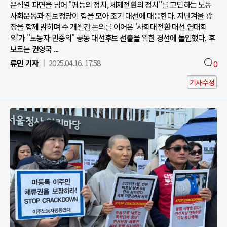
윤석열 파면을 넘어 "평등의 정치, 체제전환의 정치"를 고민하는 노동
사회운동과 진보정당이 힘을 모아 조기 대선에 대응한다. 지난겨울 광
장을 함께 밝히며 수 개월간 논의를 이어온 '사회대전환 대선 연대회
의'가 "노동자 민중의" 공동 대선후보 선출을 위한 경선에 돌입했다. 후
보로는 권영국 ...
류민 기자
2025.04.16. 17:58
0
기사수정