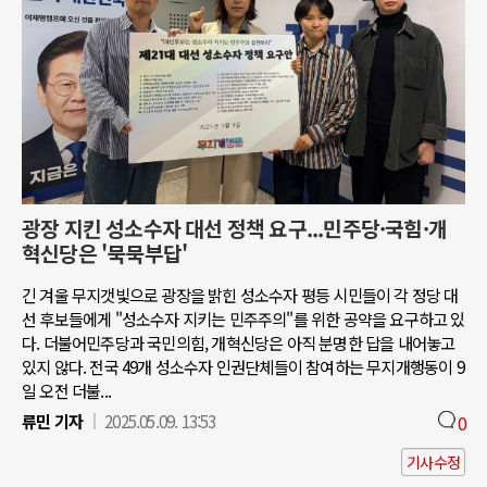
광장 지킨 성소수자 대선 정책 요구...민주당·국힘·개
혁신당은 '묵묵부답'
긴 겨울 무지갯빛으로 광장을 밝힌 성소수자 평등 시민들이 각 정당 대
선 후보들에게 "성소수자 지키는 민주주의"를 위한 공약을 요구하고 있
다. 더불어민주당과 국민의힘, 개혁신당은 아직 분명한 답을 내어놓고
있지 않다. 전국 49개 성소수자 인권단체들이 참여하는 무지개행동이 9
일 오전 더불...
류민 기자
2025.05.09. 13:53
0
기사수정