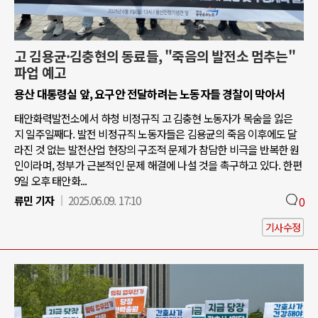
고 김용균·김충현의 동료들, "죽음의 발전소 멈추는"
파업 예고
용산 대통령실 앞, 요구안 전달하려는 노동자들 경찰이 막아서
태안화력발전소에서 하청 비정규직 고 김충현 노동자가 목숨을 잃은
지 일주일째다. 발전 비정규직 노동자들은 김용균의 죽음 이후에도 달
라진 것 없는 발전산업 현장의 구조적 문제가 참담한 비극을 반복한 원
인이라며, 정부가 근본적인 문제 해결에 나설 것을 촉구하고 있다. 한편
9일 오후 태안화...
류민 기자
2025.06.09. 17:10
0
기사수정