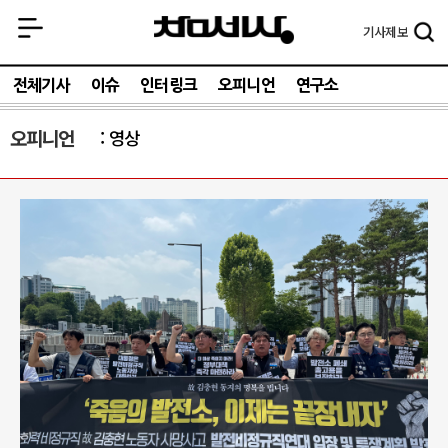
기사
제보
전체기사
이슈
인터링크
오피니언
연구소
오피니언
영상