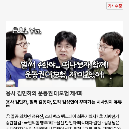
기사수정
용사 김민하의 운동권 대모험 제4화
용사 김민하, 힐러 김동아, 도적 김상연이 꾸며가는 시사정치 유튜
브
① 멸공 외치던 정용진, 스타벅스 탱크데이 최종기획자? ② 지방선거
중간점검 - 국민의힘 맹추격? - 울산 단일화 삐걱대다 결단 - 김용남은
사채업자? ③ 이스라엘에 나포됐던 해초·동현, “고문, 폭행 당했다” ④