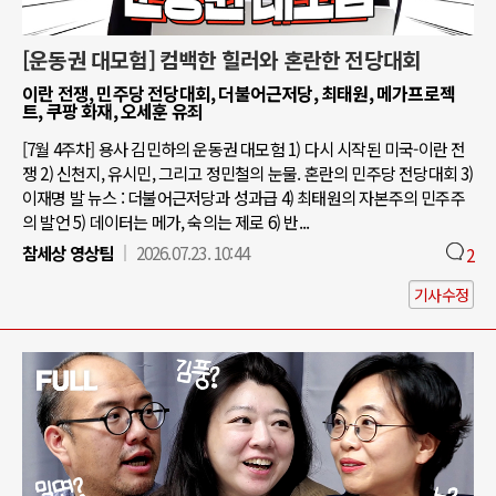
[운동권 대모험] 컴백한 힐러와 혼란한 전당대회
이란 전쟁, 민주당 전당대회, 더불어근저당, 최태원, 메가프로젝
트, 쿠팡 화재, 오세훈 유죄
[7월 4주차] 용사 김민하의 운동권 대모험 1) 다시 시작된 미국-이란 전
쟁 2) 신천지, 유시민, 그리고 정민철의 눈물. 혼란의 민주당 전당대회 3)
이재명 발 뉴스 : 더불어근저당과 성과급 4) 최태원의 자본주의 민주주
의 발언 5) 데이터는 메가, 숙의는 제로 6) 반...
참세상 영상팀
2026.07.23. 10:44
2
기사수정