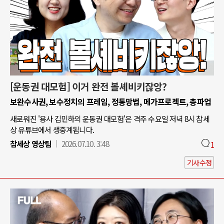
[운동권 대모험] 이거 완전 볼셰비키잖앙?
보완수사권, 보수정치의 프레임, 정통망법, 메가프로젝트, 총파업
새로워진 '용사 김민하의 운동권 대모험'은 격주 수요일 저녁 8시 참세
상 유튜브에서 생중계됩니다.
참세상 영상팀
2026.07.10. 3:48
1
기사수정