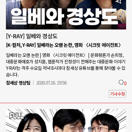
[Y-RAY] 일베와 경상도
[K-컬처, Y-RAY] 일베라는 오랜 논란, 영화 〈시크릿 에이전트〉
일베라는 오랜 논란 | 영화 〈시크릿 에이전트〉 | 문화평론가 손희정,
대중문화애호가 성지훈, 웹툰작가 진정성이 전해주는 대중문화 이야기
Y-RAY는 격주 수요일 저녁 8시마다 참세상 유튜브를 통해 찾아볼 수 있
습니다.
참세상 영상팀
2026.07.16. 19:56
0
기사수정