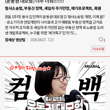
[운동권 대모험] 너무 더워!!!!!!!
형사소송법, 부동산 정책, 세입자 주거안정, 메가프로젝트, 폭염
[8월 1주차] 용사 김민하의 운동권 대모험 1) 형사소송법 개정, 이제 끝?
- 공소기각과 연임개헌의 나비효과 2) 이재명표 부동산 정책을 근거로
한 극우적 조직화 3) 세입자 주거안정 없는 부동산 정책 4) 노동법 도려
낸 개발프로젝트, 누구를 위한 '메가특구'인가? 5) ...
참세상 영상팀
2026.08.07. 7:23
1
기사수정