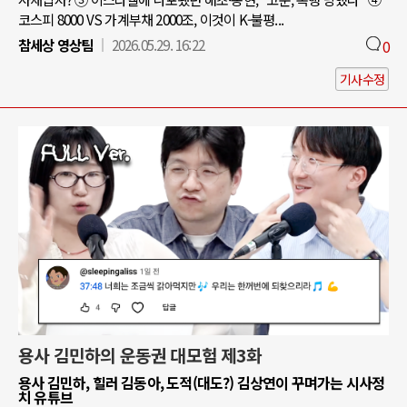
코스피 8000 VS 가계부채 2000조, 이것이 K-불평...
참세상 영상팀
2026.05.29. 16:22
0
기사수정
용사 김민하의 운동권 대모험 제3화
용사 김민하, 힐러 김동아, 도적(대도?) 김상연이 꾸며가는 시사정
치 유튜브