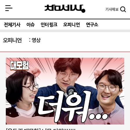
기사
제보
전체기사
이슈
인터링크
오피니언
연구소
오피니언
영상