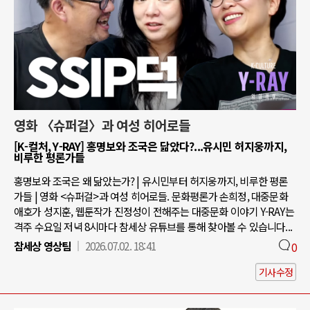
영화 〈슈퍼걸〉과 여성 히어로들
[K-컬처, Y-RAY] 홍명보와 조국은 닮았다?...유시민 허지웅까지,
비루한 평론가들
홍명보와 조국은 왜 닮았는가? | 유시민부터 허지웅까지, 비루한 평론
가들 | 영화 <슈퍼걸>과 여성 히어로들. 문화평론가 손희정, 대중문화
애호가 성지훈, 웹툰작가 진정성이 전해주는 대중문화 이야기 Y-RAY는
격주 수요일 저녁 8시마다 참세상 유튜브를 통해 찾아볼 수 있습니다...
참세상 영상팀
2026.07.02. 18:41
0
기사수정