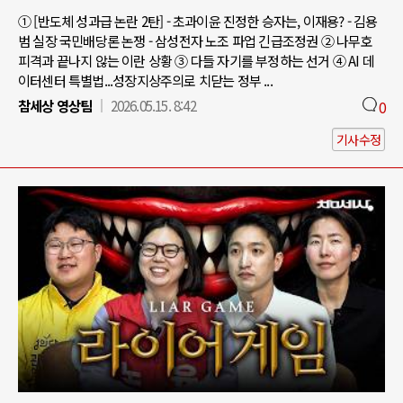
① [반도체 성과급 논란 2탄] - 초과이윤 진정한 승자는, 이재용? - 김용
범 실장 국민배당론 논쟁 - 삼성전자 노조 파업 긴급조정권 ② 나무호
피격과 끝나지 않는 이란 상황 ③ 다들 자기를 부정하는 선거 ④ AI 데
이터센터 특별법...성장지상주의로 치닫는 정부 ...
참세상 영상팀
2026.05.15. 8:42
0
기사수정