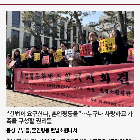
“헌법이 요구한다, 혼인평등을”…누구나 사랑하고 가
족을 구성할 권리를
동성 부부들, 혼인평등 헌법소원나서