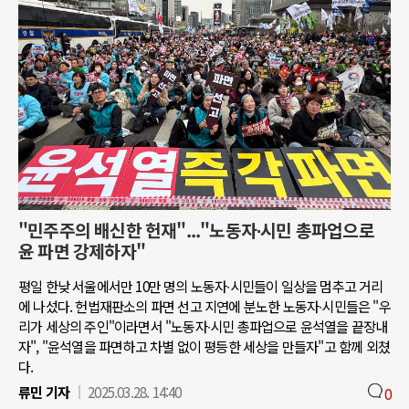
"민주주의 배신한 헌재"..."노동자∙시민 총파업으로
윤 파면 강제하자"
평일 한낮 서울에서만 10만 명의 노동자∙시민들이 일상을 멈추고 거리
에 나섰다. 헌법재판소의 파면 선고 지연에 분노한 노동자∙시민들은 "우
리가 세상의 주인"이라면서 "노동자∙시민 총파업으로 윤석열을 끝장내
자", "윤석열을 파면하고 차별 없이 평등한 세상을 만들자"고 함께 외쳤
다.
류민 기자
2025.03.28. 14:40
0