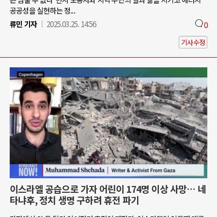
공공성을 실현하는 정...
류민 기자
2025.03.25. 14:56
0
기사수정
이스라엘 공습으로 가자 어린이 174명 이상 사망… 네
타냐후, 정치 생명 구하려 휴전 파기