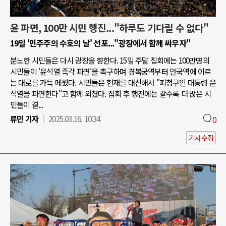
윤 파면, 100만 시민 행진..."하루도 기다릴 수 없다"
19일 '민주주의 수호의 날' 선포..."광장에서 함께 싸우자"
분노한 시민들은 다시 광장을 향한다. 15일 주말 집회에는 100만명의
시민들이 '윤석열 즉각 파면'을 촉구하며 경복궁역부터 안국역에 이르
는 대로를 가득 메웠다. 시민들은 헌재를 대신해서 "피청구인 대통령 윤
석열을 파면한다"고 함께 외쳤다. 집회 후 행진에는 갈수록 더 많은 시
민들이 결...
류민 기자
2025.03.16. 10:34
0
기사수정