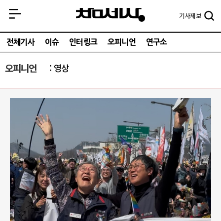
기사
제보
전체기사
이슈
인터링크
오피니언
연구소
오피니언
영상