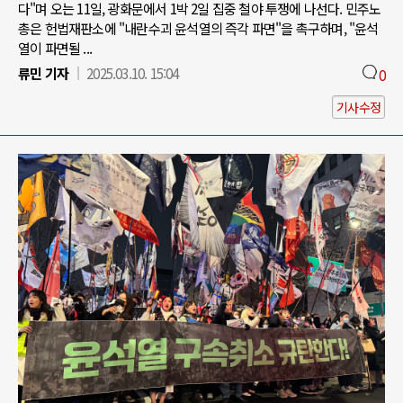
다"며 오는 11일, 광화문에서 1박 2일 집중 철야 투쟁에 나선다. 민주노
총은 헌법재판소에 "내란수괴 윤석열의 즉각 파면"을 촉구하며, "윤석
열이 파면될 ...
류민 기자
2025.03.10. 15:04
0
기사수정