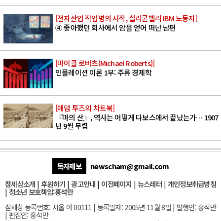
[전자산업 직업병의 시작, 실리콘밸리 IBM 노동자]
④ 좋아했던 회사에서 암을 얻어 떠난 남편
[마이클 로버츠(Michael Roberts)]
인플레이션 이론 1부: 주류 경제학
[애덤 투즈의 차트북]
『마의 산』, 역사는 어떻게 다보스에서 끝났는가… 1907
년 9월 무렵
독자제보
newscham@gmail.com
참세상소개
|
후원하기
|
광고안내
|
이전페이지
|
뉴스레터
|
개인정보취급방침
|
청소년 보호책임:홍석만
참세상 등록번호: 서울 아 00111 | 등록일자: 2005년 11월 8일 | 발행인: 홍석만
| 편집인: 홍석만