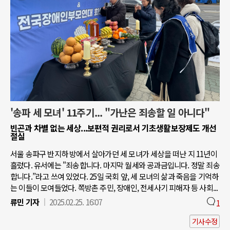
'송파 세 모녀' 11주기... "가난은 죄송할 일 아니다"
빈곤과 차별 없는 세상...보편적 권리로서 기초생활보장제도 개선
절실
서울 송파구 반지하 방에서 살아가던 세 모녀가 세상을 떠난 지 11년이
흘렀다. 유서에는 "죄송합니다. 마지막 월세와 공과금입니다. 정말 죄송
합니다.”라고 쓰여 있었다. 25일 국회 앞, 세 모녀의 삶과 죽음을 기억하
는 이들이 모여들었다. 쪽방촌 주민, 장애인, 전세사기 피해자 등 사회...
류민 기자
2025.02.25. 16:07
1
기사수정