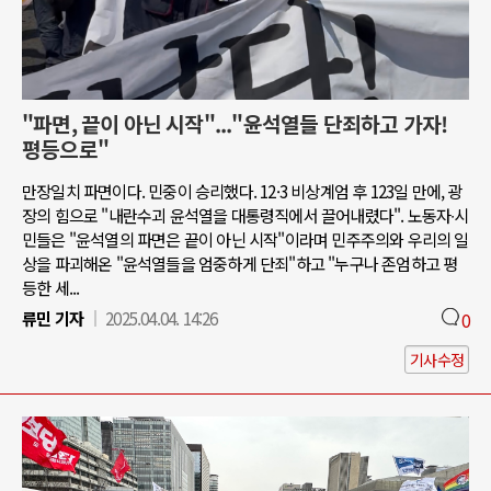
"파면, 끝이 아닌 시작"..."윤석열들 단죄하고 가자!
평등으로"
만장일치 파면이다. 민중이 승리했다. 12·3 비상계엄 후 123일 만에, 광
장의 힘으로 "내란수괴 윤석열을 대통령직에서 끌어내렸다". 노동자∙시
민들은 "윤석열의 파면은 끝이 아닌 시작"이라며 민주주의와 우리의 일
상을 파괴해온 "윤석열들을 엄중하게 단죄"하고 "누구나 존엄하고 평
등한 세...
류민 기자
2025.04.04. 14:26
0
기사수정