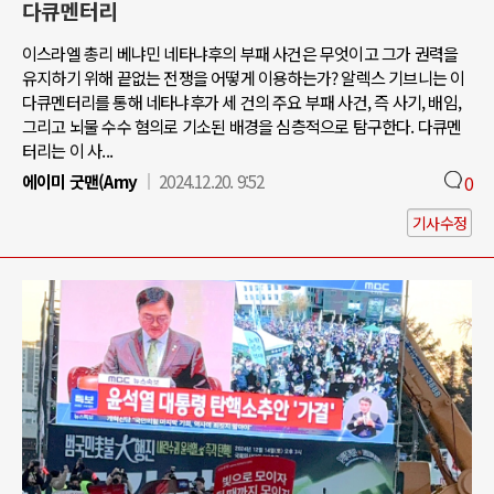
다큐멘터리
이스라엘 총리 베냐민 네타냐후의 부패 사건은 무엇이고 그가 권력을
유지하기 위해 끝없는 전쟁을 어떻게 이용하는가? 알렉스 기브니는 이
다큐멘터리를 통해 네타냐후가 세 건의 주요 부패 사건, 즉 사기, 배임,
그리고 뇌물 수수 혐의로 기소된 배경을 심층적으로 탐구한다. 다큐멘
터리는 이 사...
에이미 굿맨(Amy
2024.12.20. 9:52
0
기사수정