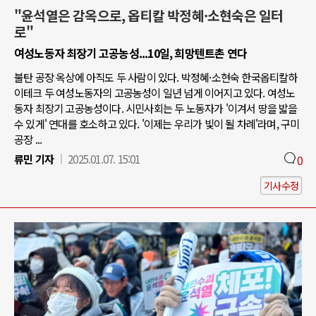
"윤석열은 감옥으로, 옵티칼 박정혜·소현숙은 일터
로"
여성노동자 최장기 고공농성...10일, 희망텐트촌 연다
불탄 공장 옥상에 아직도 두 사람이 있다. 박정혜·소현숙 한국옵티칼하
이테크 두 여성노동자의 고공농성이 일년 넘게 이어지고 있다. 여성노
동자 최장기 고공농성이다. 시민사회는 두 노동자가 '이겨서 땅을 밟을
수 있게' 연대를 호소하고 있다. '이제는 우리가 빛이 될 차례'라며, 구미
공장 ...
류민 기자
2025.01.07. 15:01
0
기사수정