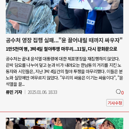
공수처 영장 집행 실패..."윤 끌어내릴 때까지 싸우자"
1만5천여 명, 3박4일 철야투쟁 마무리...11일, 다시 광화문으로
공수처는 끝내 윤석열 대통령에 대한 체포영장을 재집행하지 않았다.
은박 담요를 나누어 덮고 눈과 비가 내려오는 한남동의 거리를 지킨 노
동자와 시민들은, 지난 3박 4일간의 철야 투쟁을 마무리했다. 이들은 분
노와 실망에만 머무르지 않았다. "우리의 싸움은 이기는 싸움이다", "윤
석열을 끌...
류민 기자
2025.01.06. 18:33
0
기사수정