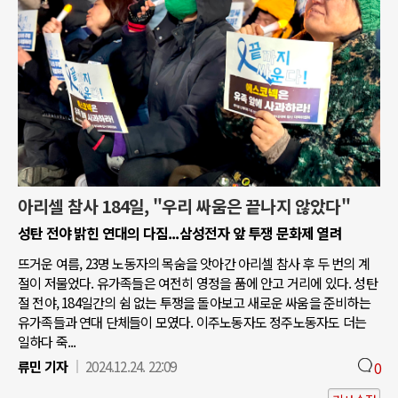
아리셀 참사 184일, "우리 싸움은 끝나지 않았다"
성탄 전야 밝힌 연대의 다짐...삼성전자 앞 투쟁 문화제 열려
뜨거운 여름, 23명 노동자의 목숨을 앗아간 아리셀 참사 후 두 번의 계
절이 저물었다. 유가족들은 여전히 영정을 품에 안고 거리에 있다. 성탄
절 전야, 184일간의 쉼 없는 투쟁을 돌아보고 새로운 싸움을 준비하는
유가족들과 연대 단체들이 모였다. 이주노동자도 정주노동자도 더는
일하다 죽...
류민 기자
2024.12.24. 22:09
0