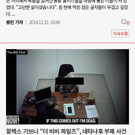
는 거리에서 목숨을 잃어간 동료 홈리스들을 마음에 품은 이들이 서 있
었다. "고단한 삶이셨습니다". 흰 천에 적힌 검은 글자들이 무겁고 깊었
다. ...
류민 기자
2024.12.21. 10:36
0
기사수정
알렉스 기브니 “더 비비 파일즈”, 네타냐후 부패 사건