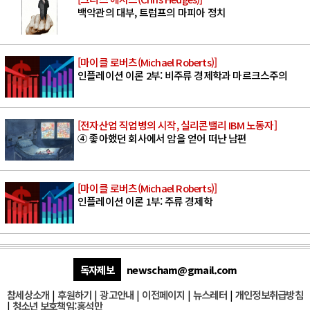
백악관의 대부, 트럼프의 마피아 정치
[마이클 로버츠(Michael Roberts)]
인플레이션 이론 2부: 비주류 경제학과 마르크스주의
[전자산업 직업병의 시작, 실리콘밸리 IBM 노동자]
④ 좋아했던 회사에서 암을 얻어 떠난 남편
[마이클 로버츠(Michael Roberts)]
인플레이션 이론 1부: 주류 경제학
독자제보
newscham@gmail.com
참세상소개
|
후원하기
|
광고안내
|
이전페이지
|
뉴스레터
|
개인정보취급방침
|
청소년 보호책임:홍석만