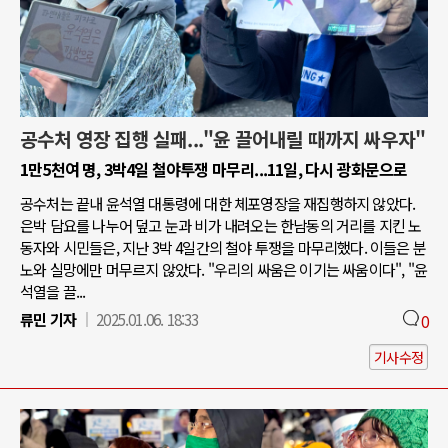
공수처 영장 집행 실패..."윤 끌어내릴 때까지 싸우자"
1만5천여 명, 3박4일 철야투쟁 마무리...11일, 다시 광화문으로
공수처는 끝내 윤석열 대통령에 대한 체포영장을 재집행하지 않았다.
은박 담요를 나누어 덮고 눈과 비가 내려오는 한남동의 거리를 지킨 노
동자와 시민들은, 지난 3박 4일간의 철야 투쟁을 마무리했다. 이들은 분
노와 실망에만 머무르지 않았다. "우리의 싸움은 이기는 싸움이다", "윤
석열을 끌...
류민 기자
2025.01.06. 18:33
0
기사수정