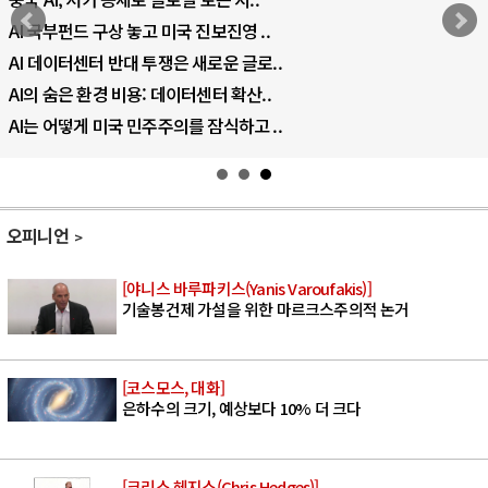
AI 국부펀드 구상 놓고 미국 진보진영 ..
AI 데이터센터 반대 투쟁은 새로운 글로..
AI의 숨은 환경 비용: 데이터센터 확산..
AI는 어떻게 미국 민주주의를 잠식하고 ..
오피니언
[야니스 바루파키스(Yanis Varoufakis)]
기술봉건제 가설을 위한 마르크스주의적 논거
[코스모스, 대화]
은하수의 크기, 예상보다 10% 더 크다
[크리스 헤지스(Chris Hedges)]