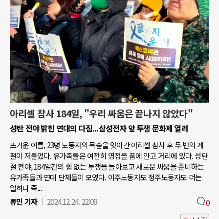
아리셀 참사 184일, "우리 싸움은 끝나지 않았다"
성탄 전야 밝힌 연대의 다짐...삼성전자 앞 투쟁 문화제 열려
뜨거운 여름, 23명 노동자의 목숨을 앗아간 아리셀 참사 후 두 번의 계
절이 저물었다. 유가족들은 여전히 영정을 품에 안고 거리에 있다. 성탄
절 전야, 184일간의 쉼 없는 투쟁을 돌아보고 새로운 싸움을 준비하는
유가족들과 연대 단체들이 모였다. 이주노동자도 정주노동자도 더는
일하다 죽...
류민 기자
2024.12.24. 22:09
0