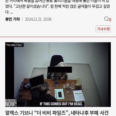
는 거리에서 목숨을 잃어간 동료 홈리스들을 마음에 품은 이들이 서 있
었다. "고단한 삶이셨습니다". 흰 천에 적힌 검은 글자들이 무겁고 깊었
다. ...
류민 기자
2024.12.21. 10:36
0
기사수정
알렉스 기브니 “더 비비 파일즈”, 네타냐후 부패 사건