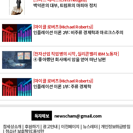
백악관의 대부, 트럼프의 마피아 정치
[마이클 로버츠(Michael Roberts)]
인플레이션 이론 2부: 비주류 경제학과 마르크스주의
[전자산업 직업병의 시작, 실리콘밸리 IBM 노동자]
④ 좋아했던 회사에서 암을 얻어 떠난 남편
[마이클 로버츠(Michael Roberts)]
인플레이션 이론 1부: 주류 경제학
독자제보
newscham@gmail.com
참세상소개
|
후원하기
|
광고안내
|
이전페이지
|
뉴스레터
|
개인정보취급방침
|
청소년 보호책임:홍석만