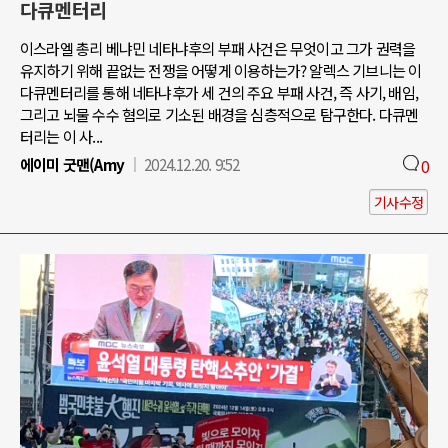
다큐멘터리
이스라엘 총리 베냐민 네타냐후의 부패 사건은 무엇이고 그가 권력을
유지하기 위해 끝없는 전쟁을 어떻게 이용하는가? 알렉스 기브니는 이
다큐멘터리를 통해 네타냐후가 세 건의 주요 부패 사건, 즉 사기, 배임,
그리고 뇌물 수수 혐의로 기소된 배경을 심층적으로 탐구한다. 다큐멘
터리는 이 사...
에이미 굿맨(Amy
2024.12.20. 9:52
0
기사수정