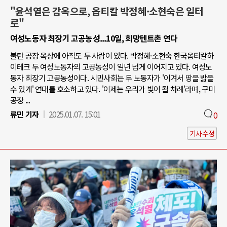
"윤석열은 감옥으로, 옵티칼 박정혜·소현숙은 일터
로"
여성노동자 최장기 고공농성...10일, 희망텐트촌 연다
불탄 공장 옥상에 아직도 두 사람이 있다. 박정혜·소현숙 한국옵티칼하
이테크 두 여성노동자의 고공농성이 일년 넘게 이어지고 있다. 여성노
동자 최장기 고공농성이다. 시민사회는 두 노동자가 '이겨서 땅을 밟을
수 있게' 연대를 호소하고 있다. '이제는 우리가 빛이 될 차례'라며, 구미
공장 ...
류민 기자
2025.01.07. 15:01
0
기사수정