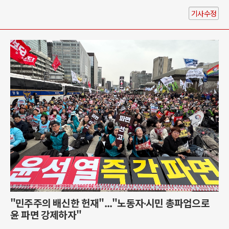
기사수정
"민주주의 배신한 헌재"..."노동자∙시민 총파업으로
윤 파면 강제하자"