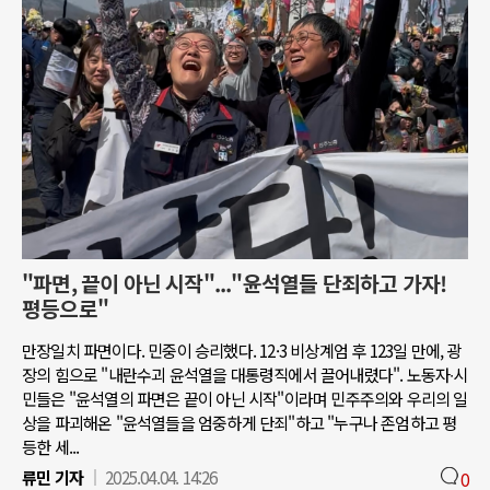
"파면, 끝이 아닌 시작"..."윤석열들 단죄하고 가자!
평등으로"
만장일치 파면이다. 민중이 승리했다. 12·3 비상계엄 후 123일 만에, 광
장의 힘으로 "내란수괴 윤석열을 대통령직에서 끌어내렸다". 노동자∙시
민들은 "윤석열의 파면은 끝이 아닌 시작"이라며 민주주의와 우리의 일
상을 파괴해온 "윤석열들을 엄중하게 단죄"하고 "누구나 존엄하고 평
등한 세...
류민 기자
2025.04.04. 14:26
0