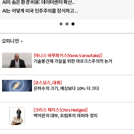
우크라이나, 덴마크, 에스토니아, 네덜란..
러·우크라, 대규모 공습 주고받아…민간 ..
오피니언
[야니스 바루파키스(Yanis Varoufakis)]
기술봉건제 가설을 위한 마르크스주의적 논거
[코스모스, 대화]
은하수의 크기, 예상보다 10% 더 크다
[크리스 헤지스(Chris Hedges)]
백악관의 대부, 트럼프의 마피아 정치