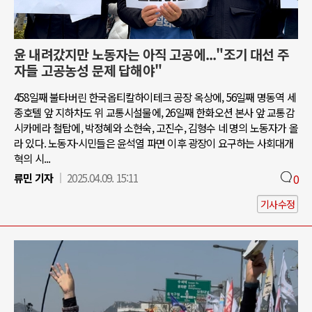
윤 내려갔지만 노동자는 아직 고공에..."조기 대선 주
자들 고공농성 문제 답해야"
458일째 불타버린 한국옵티칼하이테크 공장 옥상에, 56일째 명동역 세
종호텔 앞 지하차도 위 교통시설물에, 26일째 한화오션 본사 앞 교통감
시카메라 철탑에, 박정혜와 소현숙, 고진수, 김형수 네 명의 노동자가 올
라 있다. 노동자·시민들은 윤석열 파면 이후 광장이 요구하는 사회대개
혁의 시...
류민 기자
2025.04.09. 15:11
0
기사수정