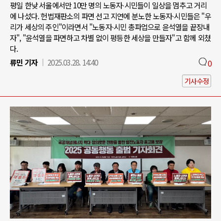
평일 한낮 서울에서만 10만 명의 노동자∙시민들이 일상을 멈추고 거리
에 나섰다. 헌법재판소의 파면 선고 지연에 분노한 노동자∙시민들은 "우
리가 세상의 주인"이라면서 "노동자∙시민 총파업으로 윤석열을 끝장내
자", "윤석열을 파면하고 차별 없이 평등한 세상을 만들자"고 함께 외쳤
다.
류민 기자
2025.03.28. 14:40
0
기사수정