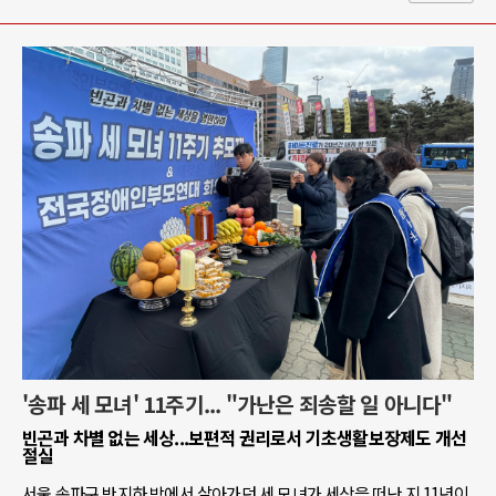
'송파 세 모녀' 11주기... "가난은 죄송할 일 아니다"
빈곤과 차별 없는 세상...보편적 권리로서 기초생활보장제도 개선
절실
서울 송파구 반지하 방에서 살아가던 세 모녀가 세상을 떠난 지 11년이