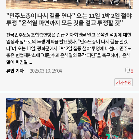
"민주노총이 다시 길을 연다" 오는 11일 1박 2일 철야
투쟁 "윤석열 파면까지 모든 것을 걸고 투쟁할 것"
전국민주노동조합총연맹은 긴급 기자회견을 열고 윤석열 석방에 대한
입장과 앞으로의 투쟁 계획을 발표했다. "민주노총이 다시 길을 열겠
다"며 오는 11일, 광화문에서 1박 2일 집중 철야 투쟁에 나선다. 민주노
총은 헌법재판소에 "내란수괴 윤석열의 즉각 파면"을 촉구하며, "윤석
열이 파면될 ...
류민 기자
2025.03.10. 15:04
0
기사수정