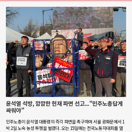
윤석열 석방, 깜깜한 헌재 파면 선고..."민주노총답게
싸워야"
민주노총이 윤석열 대통령의 즉각 파면을 촉구하며 서울 광화문에서 1
박 2일 노숙 농성 투쟁을 벌였다. 오는 15일에는 전국노동자대회를 열