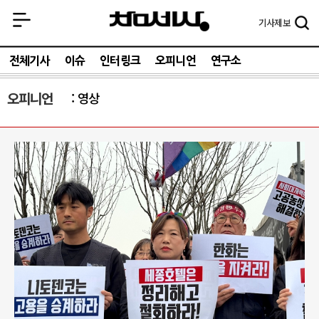
기사
제보
전체기사
이슈
인터링크
오피니언
연구소
오피니언
영상