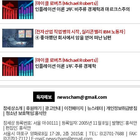
[마이클 로버츠(Michael Roberts)]
인플레이션 이론 2부: 비주류 경제학과 마르크스주의
[전자산업 직업병의 시작, 실리콘밸리 IBM 노동자]
④ 좋아했던 회사에서 암을 얻어 떠난 남편
[마이클 로버츠(Michael Roberts)]
인플레이션 이론 1부: 주류 경제학
독자제보
newscham@gmail.com
참세상소개
|
후원하기
|
광고안내
|
이전페이지
|
뉴스레터
|
개인정보취급방침
|
청소년 보호책임:홍석만
참세상 등록번호: 서울 아 00111 | 등록일자: 2005년 11월 8일 | 발행인: 홍석만
| 편집인: 홍석만
서울
시 마포구 양화로8길 17-28, 2층 2015호
| TEL: (02)701-7688 | FAX:
(02)701-7112 |
E-mail:
newscham@gmail.com