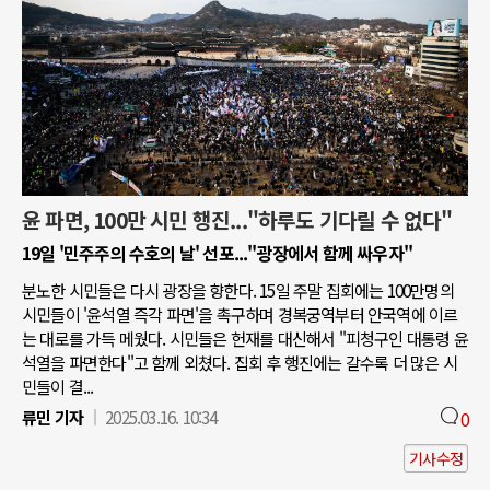
윤 파면, 100만 시민 행진..."하루도 기다릴 수 없다"
19일 '민주주의 수호의 날' 선포..."광장에서 함께 싸우자"
분노한 시민들은 다시 광장을 향한다. 15일 주말 집회에는 100만명의
시민들이 '윤석열 즉각 파면'을 촉구하며 경복궁역부터 안국역에 이르
는 대로를 가득 메웠다. 시민들은 헌재를 대신해서 "피청구인 대통령 윤
석열을 파면한다"고 함께 외쳤다. 집회 후 행진에는 갈수록 더 많은 시
민들이 결...
류민 기자
2025.03.16. 10:34
0
기사수정