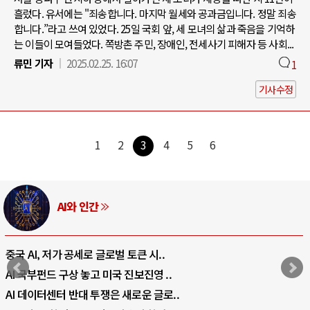
흘렀다. 유서에는 "죄송합니다. 마지막 월세와 공과금입니다. 정말 죄송
합니다.”라고 쓰여 있었다. 25일 국회 앞, 세 모녀의 삶과 죽음을 기억하
는 이들이 모여들었다. 쪽방촌 주민, 장애인, 전세사기 피해자 등 사회...
류민 기자
2025.02.25. 16:07
1
기사수정
1
2
3
4
5
6
러시아-우크라이나 전쟁
전쟁의 추상화: 우크라이나, 대리전의 역..
EU·우크라이나 드론 협력 직후, 러시아..
나토, 우크라 군사지원 2027년까지 공..