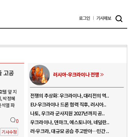
로그인
기사
제보
들 고공
러시아-우크라이나 전쟁
호텔 앞 지
.
전쟁의 추상화: 우크라이나, 대리전의 역..
호르
, 박정혜
..
EU·우크라이나 드론 협력 직후, 러시아..
호르
윤석열 파
로..
나토, 우크라 군사지원 2027년까지 공..
이란
0
..
우크라이나, 덴마크, 에스토니아, 네덜란..
트럼
 ..
러·우크라, 대규모 공습 주고받아…민간 ..
하마
기사수정