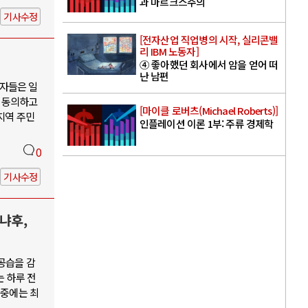
과 마르크스주의
기사수정
[전자산업 직업병의 시작, 실리콘밸
리 IBM 노동자]
④ 좋아했던 회사에서 암을 얻어 떠
난 남편
자들은 일
 동의하고
[마이클 로버츠(Michael Roberts)]
지역 주민
인플레이션 이론 1부: 주류 경제학
0
기사수정
냐후,
공습을 감
는 하루 전
 중에는 최