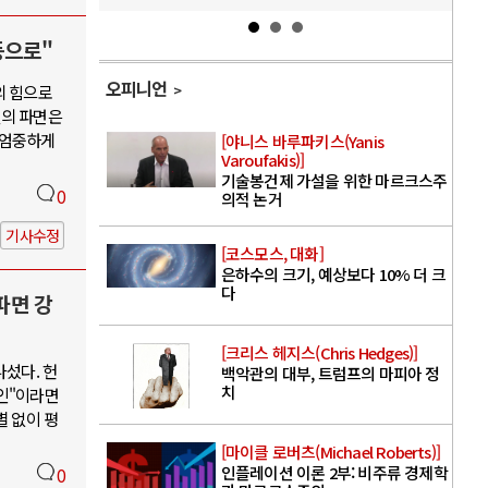
등으로"
오피니언
의 힘으로
열의 파면은
 엄중하게
[야니스 바루파키스(Yanis
Varoufakis)]
기술봉건제 가설을 위한 마르크스주
0
의적 논거
기사수정
[코스모스, 대화]
은하수의 크기, 예상보다 10% 더 크
다
파면 강
[크리스 헤지스(Chris Hedges)]
나섰다. 헌
백악관의 대부, 트럼프의 마피아 정
치
인"이라면
별 없이 평
[마이클 로버츠(Michael Roberts)]
인플레이션 이론 2부: 비주류 경제학
0