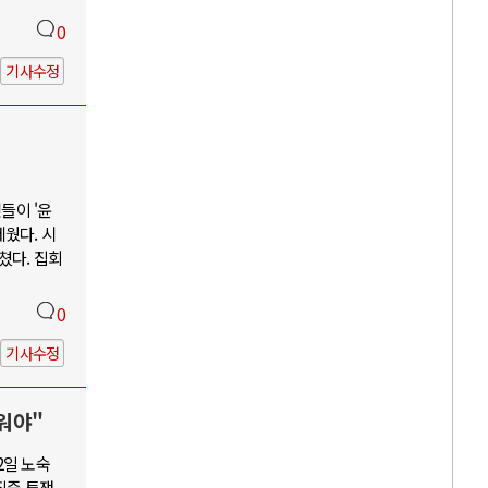
0
기사수정
들이 '윤
웠다. 시
쳤다. 집회
0
기사수정
워야"
2일 노숙
집중 투쟁