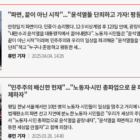
"파면, 끝이 아닌 시작"..."윤석열들 단죄하고 가자! 평
만장일치 파면이다. 민중이 승리했다. 12·3 비상계엄 후 123일 만에, 광장
"내란수괴 윤석열을 대통령직에서 끌어내렸다". 노동자∙시민들은 "윤석
끝이 아닌 시작"이라며 민주주의와 우리의 일상을 파괴해온 "윤석열들을
단죄"하고 "누구나 존엄하고 평등한 세...
류민 기자
2025.04.04. 14:26
"민주주의 배신한 헌재"..."노동자∙시민 총파업으로 윤 
제하자"
평일 한낮 서울에서만 10만 명의 노동자∙시민들이 일상을 멈추고 거리에 
법재판소의 파면 선고 지연에 분노한 노동자∙시민들은 "우리가 세상의 주
서 "노동자∙시민 총파업으로 윤석열을 끝장내자", "윤석열을 파면하고 차
등한 세상을 만들자"고 함께 외쳤다.
류민 기자
2025.03.28. 14:40