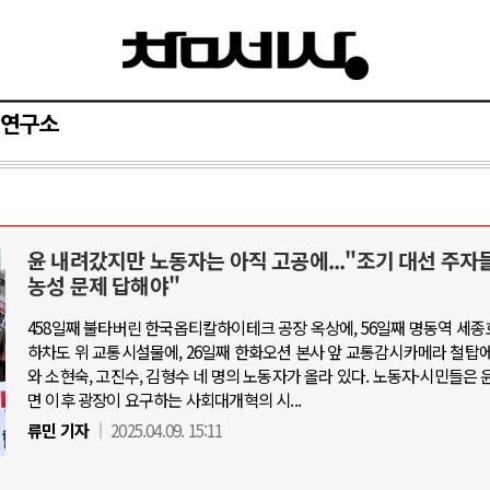
연구소
윤 내려갔지만 노동자는 아직 고공에..."조기 대선 주자
AI와 인간
농성 문제 답해야"
458일째 불타버린 한국옵티칼하이테크 공장 옥상에, 56일째 명동역 세종
중국 AI, 저가 공세로 글로벌 토큰 시.
하차도 위 교통시설물에, 26일째 한화오션 본사 앞 교통감시카메라 철탑에
AI 국부펀드 구상 놓고 미국 진보진영 
와 소현숙, 고진수, 김형수 네 명의 노동자가 올라 있다. 노동자·시민들은 
면 이후 광장이 요구하는 사회대개혁의 시...
AI 데이터센터 반대 투쟁은 새로운 글
류민 기자
2025.04.09. 15:11
AI의 숨은 환경 비용: 데이터센터 확산
AI는 어떻게 미국 민주주의를 잠식하고