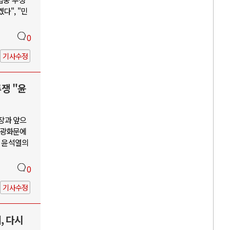
다", "민
0
기사수정
투쟁 "윤
장과 앞으
, 광화문에
괴 윤석열의
0
기사수정
, 다시