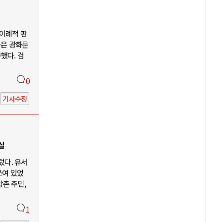
"이례적 판
들은 광화문
했다. 검
0
기사수정
실
렀다. 유서
쓰여 있었
방촌 주민,
1