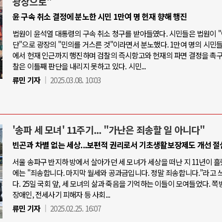
광장으로"
윤 구속 취소 결정에 분노한 시민 1만여 명 헌재 향해 행진
법원이 윤석열 대통령의 구속 취소 청구를 받아들였다. 시민들은 법원이 
단"으로 광장의 "민의를 거스른 것"이라면서 분노했다. 1만여 명의 시민
에서 헌재 인근까지 행진하며 검찰의 즉시항고와 헌재의 파면 결정을 촉구
찰은 이틀째 판단을 내리지 못하고 있다. 시민...
류민 기자
2025.03.08. 10:03
'송파 세 모녀' 11주기... "가난은 죄송할 일 아니다"
빈곤과 차별 없는 세상...보편적 권리로서 기초생활보장제도 개선 절
서울 송파구 반지하 방에서 살아가던 세 모녀가 세상을 떠난 지 11년이 흘
에는 "죄송합니다. 마지막 월세와 공과금입니다. 정말 죄송합니다.”라고 
다. 25일 국회 앞, 세 모녀의 삶과 죽음을 기억하는 이들이 모여들었다. 쪽
장애인, 전세사기 피해자 등 사회...
류민 기자
2025.02.25. 16:07