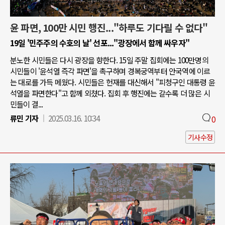
윤 파면, 100만 시민 행진..."하루도 기다릴 수 없다"
19일 '민주주의 수호의 날' 선포..."광장에서 함께 싸우자"
분노한 시민들은 다시 광장을 향한다. 15일 주말 집회에는 100만명의
시민들이 '윤석열 즉각 파면'을 촉구하며 경복궁역부터 안국역에 이르
는 대로를 가득 메웠다. 시민들은 헌재를 대신해서 "피청구인 대통령 윤
석열을 파면한다"고 함께 외쳤다. 집회 후 행진에는 갈수록 더 많은 시
민들이 결...
류민 기자
2025.03.16. 10:34
0
기사수정