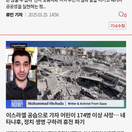
공공성을 실현하는 정...
류민 기자
2025.03.25. 14:56
0
기사수정
이스라엘 공습으로 가자 어린이 174명 이상 사망… 네
타냐후, 정치 생명 구하려 휴전 파기