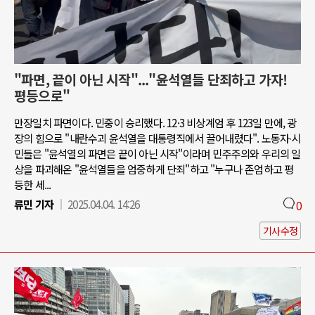
"파면, 끝이 아닌 시작"..."윤석열들 단죄하고 가자!
평등으로"
만장일치 파면이다. 민중이 승리했다. 12·3 비상계엄 후 123일 만에, 광
장의 힘으로 "내란수괴 윤석열을 대통령직에서 끌어내렸다". 노동자∙시
민들은 "윤석열의 파면은 끝이 아닌 시작"이라며 민주주의와 우리의 일
상을 파괴해온 "윤석열들을 엄중하게 단죄"하고 "누구나 존엄하고 평
등한 세...
류민 기자
2025.04.04. 14:26
0
기사수정