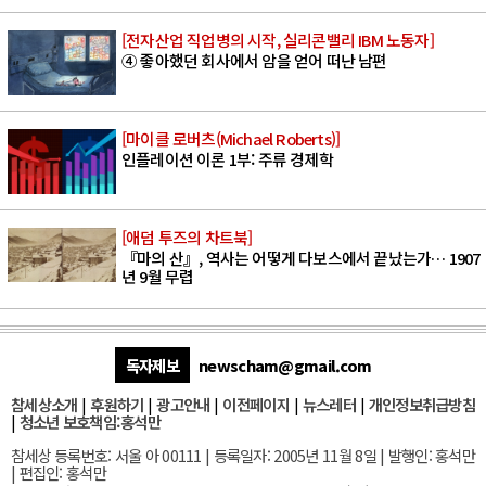
[전자산업 직업병의 시작, 실리콘밸리 IBM 노동자]
④ 좋아했던 회사에서 암을 얻어 떠난 남편
[마이클 로버츠(Michael Roberts)]
인플레이션 이론 1부: 주류 경제학
[애덤 투즈의 차트북]
『마의 산』, 역사는 어떻게 다보스에서 끝났는가… 1907
년 9월 무렵
독자제보
newscham@gmail.com
참세상소개
|
후원하기
|
광고안내
|
이전페이지
|
뉴스레터
|
개인정보취급방침
|
청소년 보호책임:홍석만
참세상 등록번호: 서울 아 00111 | 등록일자: 2005년 11월 8일 | 발행인: 홍석만
| 편집인: 홍석만