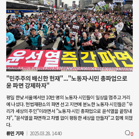
"민주주의 배신한 헌재"..."노동자∙시민 총파업으로
윤 파면 강제하자"
평일 한낮 서울에서만 10만 명의 노동자∙시민들이 일상을 멈추고 거리
에 나섰다. 헌법재판소의 파면 선고 지연에 분노한 노동자∙시민들은 "우
리가 세상의 주인"이라면서 "노동자∙시민 총파업으로 윤석열을 끝장내
자", "윤석열을 파면하고 차별 없이 평등한 세상을 만들자"고 함께 외쳤
다.
류민 기자
2025.03.28. 14:40
0