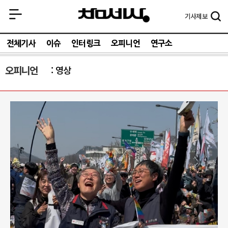
기사
제보
전체기사
이슈
인터링크
오피니언
연구소
오피니언
영상