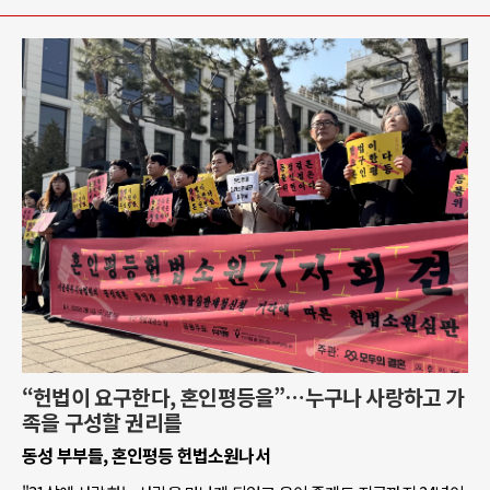
“헌법이 요구한다, 혼인평등을”…누구나 사랑하고 가
족을 구성할 권리를
동성 부부들, 혼인평등 헌법소원나서