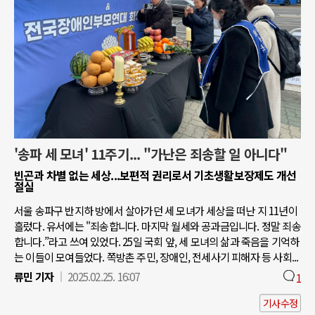
'송파 세 모녀' 11주기... "가난은 죄송할 일 아니다"
빈곤과 차별 없는 세상...보편적 권리로서 기초생활보장제도 개선
절실
서울 송파구 반지하 방에서 살아가던 세 모녀가 세상을 떠난 지 11년이
흘렀다. 유서에는 "죄송합니다. 마지막 월세와 공과금입니다. 정말 죄송
합니다.”라고 쓰여 있었다. 25일 국회 앞, 세 모녀의 삶과 죽음을 기억하
는 이들이 모여들었다. 쪽방촌 주민, 장애인, 전세사기 피해자 등 사회...
류민 기자
2025.02.25. 16:07
1
기사수정