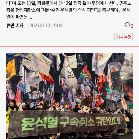
다"며 오는 11일, 광화문에서 1박 2일 집중 철야 투쟁에 나선다. 민주노
총은 헌법재판소에 "내란수괴 윤석열의 즉각 파면"을 촉구하며, "윤석
열이 파면될 ...
류민 기자
2025.03.10. 15:04
0
기사수정