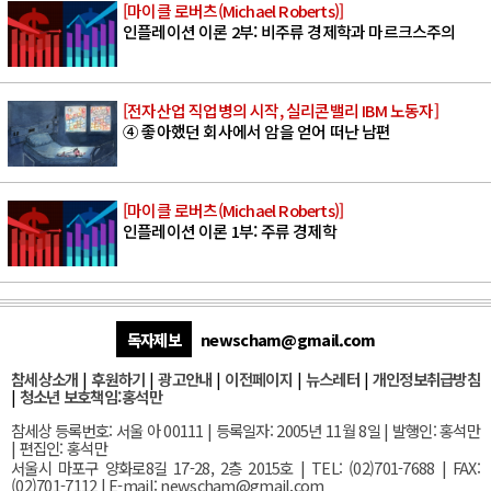
[마이클 로버츠(Michael Roberts)]
인플레이션 이론 2부: 비주류 경제학과 마르크스주의
[전자산업 직업병의 시작, 실리콘밸리 IBM 노동자]
④ 좋아했던 회사에서 암을 얻어 떠난 남편
[마이클 로버츠(Michael Roberts)]
인플레이션 이론 1부: 주류 경제학
독자제보
newscham@gmail.com
참세상소개
|
후원하기
|
광고안내
|
이전페이지
|
뉴스레터
|
개인정보취급방침
|
청소년 보호책임:홍석만
참세상 등록번호: 서울 아 00111 | 등록일자: 2005년 11월 8일 | 발행인: 홍석만
| 편집인: 홍석만
서울
시 마포구 양화로8길 17-28, 2층 2015호
| TEL: (02)701-7688 | FAX:
(02)701-7112 |
E-mail:
newscham@gmail.com