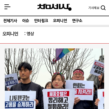
기사
제보
전체기사
이슈
인터링크
오피니언
연구소
오피니언
영상