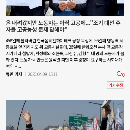
윤 내려갔지만 노동자는 아직 고공에..."조기 대선 주
자들 고공농성 문제 답해야"
458일째 불타버린 한국옵티칼하이테크 공장 옥상에, 56일째 명동역 세
종호텔 앞 지하차도 위 교통시설물에, 26일째 한화오션 본사 앞 교통감
시카메라 철탑에, 박정혜와 소현숙, 고진수, 김형수 네 명의 노동자가 올
라 있다. 노동자·시민들은 윤석열 파면 이후 광장이 요구하는 사회대개
혁의 시...
류민 기자
2025.04.09. 15:11
0
기사수정