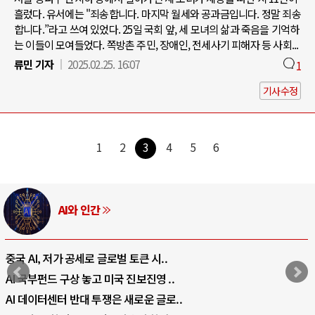
흘렀다. 유서에는 "죄송합니다. 마지막 월세와 공과금입니다. 정말 죄송
합니다.”라고 쓰여 있었다. 25일 국회 앞, 세 모녀의 삶과 죽음을 기억하
는 이들이 모여들었다. 쪽방촌 주민, 장애인, 전세사기 피해자 등 사회...
류민 기자
2025.02.25. 16:07
1
기사수정
1
2
3
4
5
6
AI와 인간
중국 AI, 저가 공세로 글로벌 토큰 시..
AI 국부펀드 구상 놓고 미국 진보진영 ..
AI 데이터센터 반대 투쟁은 새로운 글로..