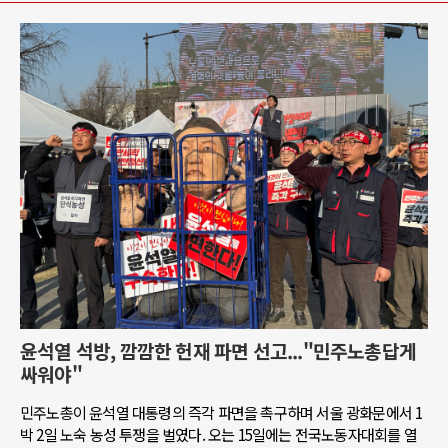
윤석열 석방, 깜깜한 헌재 파면 선고..."민주노총답게
싸워야"
민주노총이 윤석열 대통령의 즉각 파면을 촉구하며 서울 광화문에서 1
박 2일 노숙 농성 투쟁을 벌였다. 오는 15일에는 전국노동자대회를 열