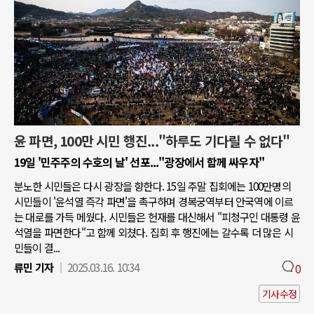
윤 파면, 100만 시민 행진..."하루도 기다릴 수 없다"
19일 '민주주의 수호의 날' 선포..."광장에서 함께 싸우자"
분노한 시민들은 다시 광장을 향한다. 15일 주말 집회에는 100만명의
시민들이 '윤석열 즉각 파면'을 촉구하며 경복궁역부터 안국역에 이르
는 대로를 가득 메웠다. 시민들은 헌재를 대신해서 "피청구인 대통령 윤
석열을 파면한다"고 함께 외쳤다. 집회 후 행진에는 갈수록 더 많은 시
민들이 결...
류민 기자
2025.03.16. 10:34
0
기사수정