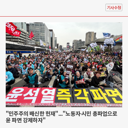
기사수정
"민주주의 배신한 헌재"..."노동자∙시민 총파업으로
윤 파면 강제하자"