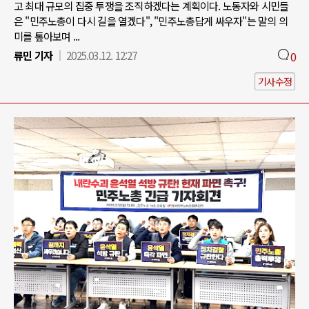
고 최대 규모의 집중 투쟁을 조직하겠다는 계획이다. 노동자와 시민들
은 "민주노총이 다시 길을 열겠다", "민주노총답게 싸우자"는 말의 의
미를 톺아보며 ...
류민 기자
2025.03.12. 12:27
0
기사수정