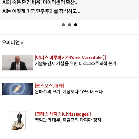
AI의 숨은 환경 비용: 데이터센터 확산..
AI는 어떻게 미국 민주주의를 잠식하고 ..
오피니언
[야니스 바루파키스(Yanis Varoufakis)]
기술봉건제 가설을 위한 마르크스주의적 논거
[코스모스, 대화]
은하수의 크기, 예상보다 10% 더 크다
[크리스 헤지스(Chris Hedges)]
백악관의 대부, 트럼프의 마피아 정치