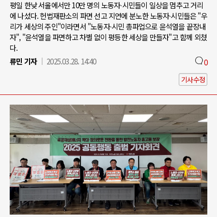
평일 한낮 서울에서만 10만 명의 노동자∙시민들이 일상을 멈추고 거리
에 나섰다. 헌법재판소의 파면 선고 지연에 분노한 노동자∙시민들은 "우
리가 세상의 주인"이라면서 "노동자∙시민 총파업으로 윤석열을 끝장내
자", "윤석열을 파면하고 차별 없이 평등한 세상을 만들자"고 함께 외쳤
다.
류민 기자
2025.03.28. 14:40
0
기사수정