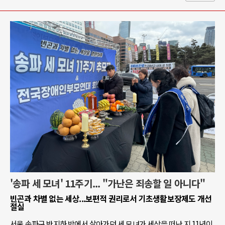
'송파 세 모녀' 11주기... "가난은 죄송할 일 아니다"
빈곤과 차별 없는 세상...보편적 권리로서 기초생활보장제도 개선
절실
서울 송파구 반지하 방에서 살아가던 세 모녀가 세상을 떠난 지 11년이