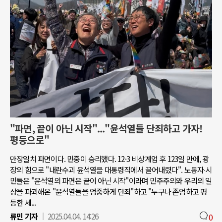
"파면, 끝이 아닌 시작"..."윤석열들 단죄하고 가자!
평등으로"
만장일치 파면이다. 민중이 승리했다. 12·3 비상계엄 후 123일 만에, 광
장의 힘으로 "내란수괴 윤석열을 대통령직에서 끌어내렸다". 노동자∙시
민들은 "윤석열의 파면은 끝이 아닌 시작"이라며 민주주의와 우리의 일
상을 파괴해온 "윤석열들을 엄중하게 단죄"하고 "누구나 존엄하고 평
등한 세...
류민 기자
2025.04.04. 14:26
0