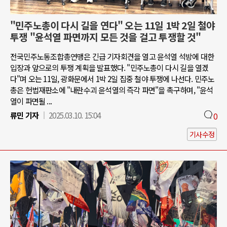
"민주노총이 다시 길을 연다" 오는 11일 1박 2일 철야
투쟁 "윤석열 파면까지 모든 것을 걸고 투쟁할 것"
전국민주노동조합총연맹은 긴급 기자회견을 열고 윤석열 석방에 대한
입장과 앞으로의 투쟁 계획을 발표했다. "민주노총이 다시 길을 열겠
다"며 오는 11일, 광화문에서 1박 2일 집중 철야 투쟁에 나선다. 민주노
총은 헌법재판소에 "내란수괴 윤석열의 즉각 파면"을 촉구하며, "윤석
열이 파면될 ...
류민 기자
2025.03.10. 15:04
0
기사수정