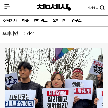
기사
제보
전체기사
이슈
인터링크
오피니언
연구소
오피니언
영상