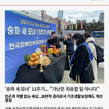
'송파 세 모녀' 11주기... "가난은 죄송할 일 아니다"
빈곤과 차별 없는 세상...보편적 권리로서 기초생활보장제도 개선
절실
서울 송파구 반지하 방에서 살아가던 세 모녀가 세상을 떠난 지 11년이