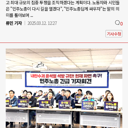
고 최대 규모의 집중 투쟁을 조직하겠다는 계획이다. 노동자와 시민들
은 "민주노총이 다시 길을 열겠다", "민주노총답게 싸우자"는 말의 의
미를 톺아보며 ...
류민 기자
2025.03.12. 12:27
0
기사수정