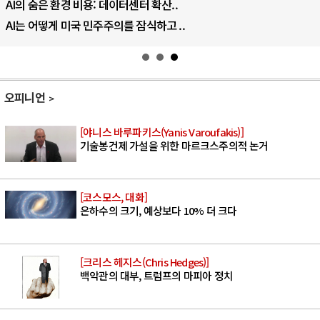
AI의 숨은 환경 비용: 데이터센터 확산..
AI는 어떻게 미국 민주주의를 잠식하고 ..
오피니언
[야니스 바루파키스(Yanis Varoufakis)]
기술봉건제 가설을 위한 마르크스주의적 논거
[코스모스, 대화]
은하수의 크기, 예상보다 10% 더 크다
[크리스 헤지스(Chris Hedges)]
백악관의 대부, 트럼프의 마피아 정치