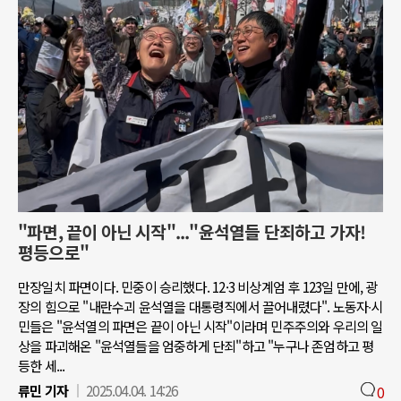
"파면, 끝이 아닌 시작"..."윤석열들 단죄하고 가자!
평등으로"
만장일치 파면이다. 민중이 승리했다. 12·3 비상계엄 후 123일 만에, 광
장의 힘으로 "내란수괴 윤석열을 대통령직에서 끌어내렸다". 노동자∙시
민들은 "윤석열의 파면은 끝이 아닌 시작"이라며 민주주의와 우리의 일
상을 파괴해온 "윤석열들을 엄중하게 단죄"하고 "누구나 존엄하고 평
등한 세...
류민 기자
2025.04.04. 14:26
0