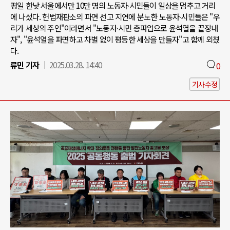
평일 한낮 서울에서만 10만 명의 노동자∙시민들이 일상을 멈추고 거리
에 나섰다. 헌법재판소의 파면 선고 지연에 분노한 노동자∙시민들은 "우
리가 세상의 주인"이라면서 "노동자∙시민 총파업으로 윤석열을 끝장내
자", "윤석열을 파면하고 차별 없이 평등한 세상을 만들자"고 함께 외쳤
다.
류민 기자
2025.03.28. 14:40
0
기사수정