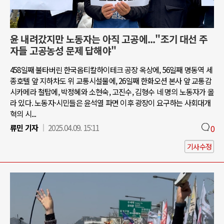
윤 내려갔지만 노동자는 아직 고공에..."조기 대선 주
자들 고공농성 문제 답해야"
458일째 불타버린 한국옵티칼하이테크 공장 옥상에, 56일째 명동역 세
종호텔 앞 지하차도 위 교통시설물에, 26일째 한화오션 본사 앞 교통감
시카메라 철탑에, 박정혜와 소현숙, 고진수, 김형수 네 명의 노동자가 올
라 있다. 노동자·시민들은 윤석열 파면 이후 광장이 요구하는 사회대개
혁의 시...
류민 기자
2025.04.09. 15:11
0
기사수정