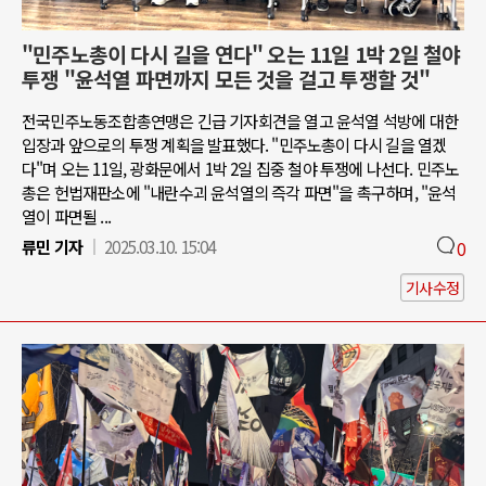
"민주노총이 다시 길을 연다" 오는 11일 1박 2일 철야
투쟁 "윤석열 파면까지 모든 것을 걸고 투쟁할 것"
전국민주노동조합총연맹은 긴급 기자회견을 열고 윤석열 석방에 대한
입장과 앞으로의 투쟁 계획을 발표했다. "민주노총이 다시 길을 열겠
다"며 오는 11일, 광화문에서 1박 2일 집중 철야 투쟁에 나선다. 민주노
총은 헌법재판소에 "내란수괴 윤석열의 즉각 파면"을 촉구하며, "윤석
열이 파면될 ...
류민 기자
2025.03.10. 15:04
0
기사수정