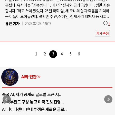
흘렀다. 유서에는 "죄송합니다. 마지막 월세와 공과금입니다. 정말 죄송
합니다.”라고 쓰여 있었다. 25일 국회 앞, 세 모녀의 삶과 죽음을 기억하
는 이들이 모여들었다. 쪽방촌 주민, 장애인, 전세사기 피해자 등 사회...
류민 기자
2025.02.25. 16:07
1
기사수정
1
2
3
4
5
6
AI와 인간
중국 AI, 저가 공세로 글로벌 토큰 시..
AI 국부펀드 구상 놓고 미국 진보진영 ..
AI 데이터센터 반대 투쟁은 새로운 글로..