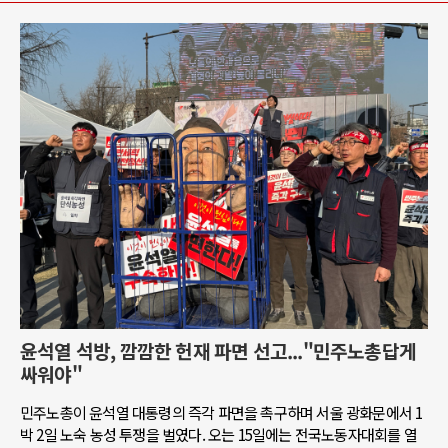
윤석열 석방, 깜깜한 헌재 파면 선고..."민주노총답게
싸워야"
민주노총이 윤석열 대통령의 즉각 파면을 촉구하며 서울 광화문에서 1
박 2일 노숙 농성 투쟁을 벌였다. 오는 15일에는 전국노동자대회를 열