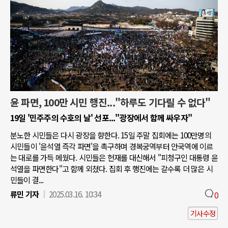
윤 파면, 100만 시민 행진..."하루도 기다릴 수 없다"
19일 '민주주의 수호의 날' 선포..."광장에서 함께 싸우자"
분노한 시민들은 다시 광장을 향한다. 15일 주말 집회에는 100만명의
시민들이 '윤석열 즉각 파면'을 촉구하며 경복궁역부터 안국역에 이르
는 대로를 가득 메웠다. 시민들은 헌재를 대신해서 "피청구인 대통령 윤
석열을 파면한다"고 함께 외쳤다. 집회 후 행진에는 갈수록 더 많은 시
민들이 결...
류민 기자
2025.03.16. 10:34
0
기사수정