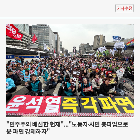
기사수정
"민주주의 배신한 헌재"..."노동자∙시민 총파업으로
윤 파면 강제하자"