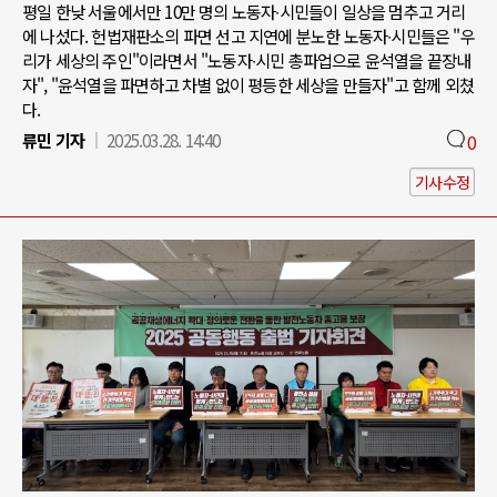
평일 한낮 서울에서만 10만 명의 노동자∙시민들이 일상을 멈추고 거리
에 나섰다. 헌법재판소의 파면 선고 지연에 분노한 노동자∙시민들은 "우
리가 세상의 주인"이라면서 "노동자∙시민 총파업으로 윤석열을 끝장내
자", "윤석열을 파면하고 차별 없이 평등한 세상을 만들자"고 함께 외쳤
다.
류민 기자
2025.03.28. 14:40
0
기사수정