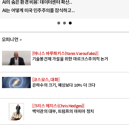
우크라이나, 덴마크, 에스토니아, 네덜란..
러·우크라, 대규모 공습 주고받아…민간 ..
오피니언
[야니스 바루파키스(Yanis Varoufakis)]
기술봉건제 가설을 위한 마르크스주의적 논거
[코스모스, 대화]
은하수의 크기, 예상보다 10% 더 크다
[크리스 헤지스(Chris Hedges)]
백악관의 대부, 트럼프의 마피아 정치