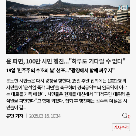
윤 파면, 100만 시민 행진..."하루도 기다릴 수 없다"
19일 '민주주의 수호의 날' 선포..."광장에서 함께 싸우자"
분노한 시민들은 다시 광장을 향한다. 15일 주말 집회에는 100만명의
시민들이 '윤석열 즉각 파면'을 촉구하며 경복궁역부터 안국역에 이르
는 대로를 가득 메웠다. 시민들은 헌재를 대신해서 "피청구인 대통령 윤
석열을 파면한다"고 함께 외쳤다. 집회 후 행진에는 갈수록 더 많은 시
민들이 결...
류민 기자
2025.03.16. 10:34
0
기사수정