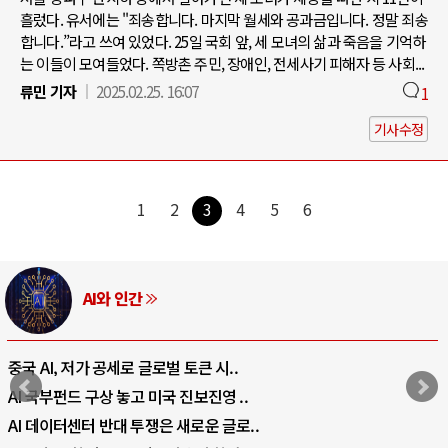
흘렀다. 유서에는 "죄송합니다. 마지막 월세와 공과금입니다. 정말 죄송
합니다.”라고 쓰여 있었다. 25일 국회 앞, 세 모녀의 삶과 죽음을 기억하
는 이들이 모여들었다. 쪽방촌 주민, 장애인, 전세사기 피해자 등 사회...
류민 기자
2025.02.25. 16:07
1
기사수정
1
2
3
4
5
6
러시아-우크라이나 전쟁
전쟁의 추상화: 우크라이나, 대리전의 역..
EU·우크라이나 드론 협력 직후, 러시아..
나토, 우크라 군사지원 2027년까지 공..