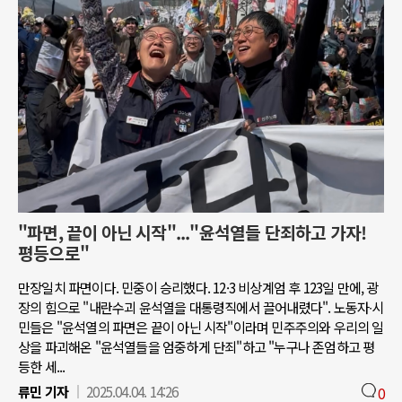
"파면, 끝이 아닌 시작"..."윤석열들 단죄하고 가자!
평등으로"
만장일치 파면이다. 민중이 승리했다. 12·3 비상계엄 후 123일 만에, 광
장의 힘으로 "내란수괴 윤석열을 대통령직에서 끌어내렸다". 노동자∙시
민들은 "윤석열의 파면은 끝이 아닌 시작"이라며 민주주의와 우리의 일
상을 파괴해온 "윤석열들을 엄중하게 단죄"하고 "누구나 존엄하고 평
등한 세...
류민 기자
2025.04.04. 14:26
0