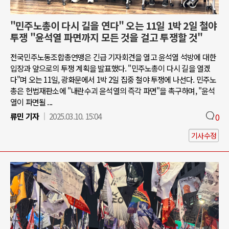
"민주노총이 다시 길을 연다" 오는 11일 1박 2일 철야
투쟁 "윤석열 파면까지 모든 것을 걸고 투쟁할 것"
전국민주노동조합총연맹은 긴급 기자회견을 열고 윤석열 석방에 대한
입장과 앞으로의 투쟁 계획을 발표했다. "민주노총이 다시 길을 열겠
다"며 오는 11일, 광화문에서 1박 2일 집중 철야 투쟁에 나선다. 민주노
총은 헌법재판소에 "내란수괴 윤석열의 즉각 파면"을 촉구하며, "윤석
열이 파면될 ...
류민 기자
2025.03.10. 15:04
0
기사수정