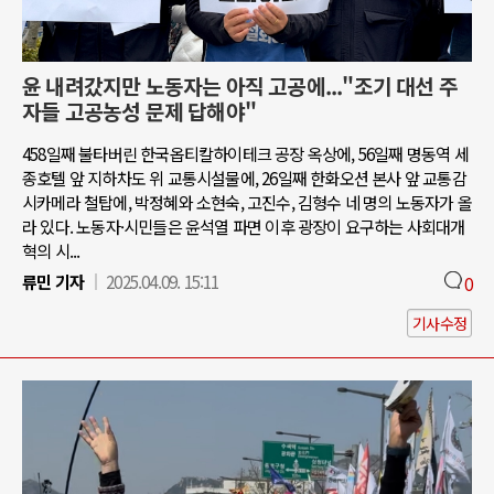
윤 내려갔지만 노동자는 아직 고공에..."조기 대선 주
자들 고공농성 문제 답해야"
458일째 불타버린 한국옵티칼하이테크 공장 옥상에, 56일째 명동역 세
종호텔 앞 지하차도 위 교통시설물에, 26일째 한화오션 본사 앞 교통감
시카메라 철탑에, 박정혜와 소현숙, 고진수, 김형수 네 명의 노동자가 올
라 있다. 노동자·시민들은 윤석열 파면 이후 광장이 요구하는 사회대개
혁의 시...
류민 기자
2025.04.09. 15:11
0
기사수정