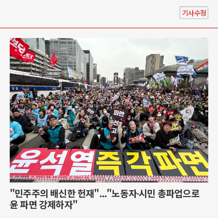
기사수정
"민주주의 배신한 헌재"..."노동자∙시민 총파업으로
윤 파면 강제하자"