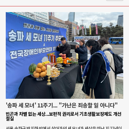
'송파 세 모녀' 11주기... "가난은 죄송할 일 아니다"
빈곤과 차별 없는 세상...보편적 권리로서 기초생활보장제도 개선
절실
서울 송파구 반지하 방에서 살아가던 세 모녀가 세상을 떠난 지 11년이