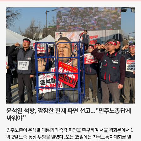
윤석열 석방, 깜깜한 헌재 파면 선고..."민주노총답게
싸워야"
민주노총이 윤석열 대통령의 즉각 파면을 촉구하며 서울 광화문에서 1
박 2일 노숙 농성 투쟁을 벌였다. 오는 15일에는 전국노동자대회를 열