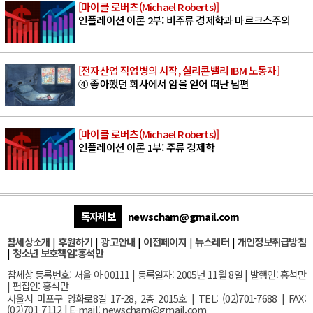
[마이클 로버츠(Michael Roberts)]
인플레이션 이론 2부: 비주류 경제학과 마르크스주의
[전자산업 직업병의 시작, 실리콘밸리 IBM 노동자]
④ 좋아했던 회사에서 암을 얻어 떠난 남편
[마이클 로버츠(Michael Roberts)]
인플레이션 이론 1부: 주류 경제학
독자제보
newscham@gmail.com
참세상소개
|
후원하기
|
광고안내
|
이전페이지
|
뉴스레터
|
개인정보취급방침
|
청소년 보호책임:홍석만
참세상 등록번호: 서울 아 00111 | 등록일자: 2005년 11월 8일 | 발행인: 홍석만
| 편집인: 홍석만
서울
시 마포구 양화로8길 17-28, 2층 2015호
| TEL: (02)701-7688 | FAX:
(02)701-7112 |
E-mail:
newscham@gmail.com