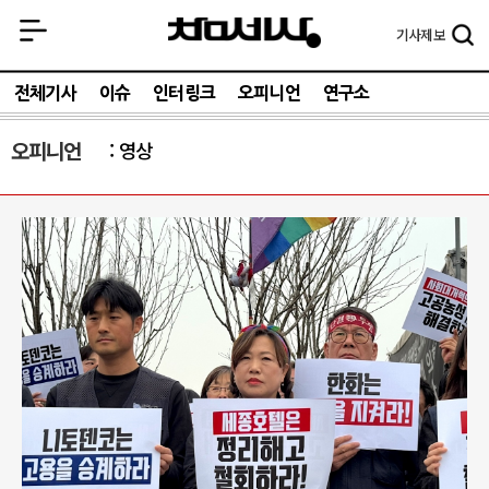
기사
제보
전체기사
이슈
인터링크
오피니언
연구소
오피니언
영상