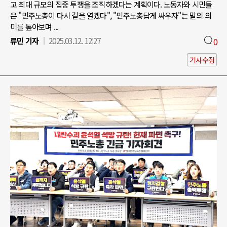
고 최대 규모의 집중 투쟁을 조직하겠다는 계획이다. 노동자와 시민들
은 "민주노총이 다시 길을 열겠다", "민주노총답게 싸우자"는 말의 의
미를 톺아보며 ...
류민 기자
2025.03.12. 12:27
0
기사수정