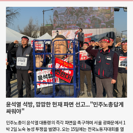
윤석열 석방, 깜깜한 헌재 파면 선고..."민주노총답게
싸워야"
민주노총이 윤석열 대통령의 즉각 파면을 촉구하며 서울 광화문에서 1
박 2일 노숙 농성 투쟁을 벌였다. 오는 15일에는 전국노동자대회를 열