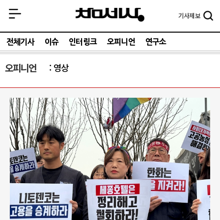
기사
제보
전체기사
이슈
인터링크
오피니언
연구소
오피니언
영상