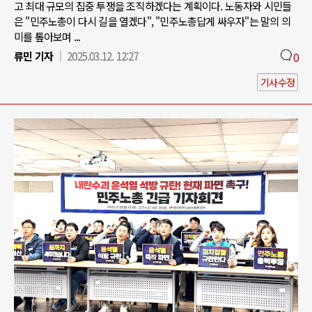
고 최대 규모의 집중 투쟁을 조직하겠다는 계획이다. 노동자와 시민들
은 "민주노총이 다시 길을 열겠다", "민주노총답게 싸우자"는 말의 의
미를 톺아보며 ...
류민 기자
2025.03.12. 12:27
0
기사수정