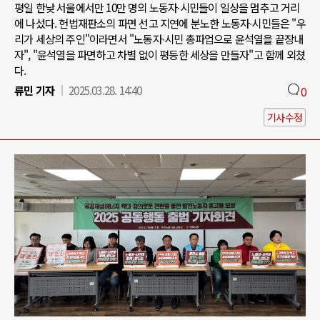
평일 한낮 서울에서만 10만 명의 노동자∙시민들이 일상을 멈추고 거리
에 나섰다. 헌법재판소의 파면 선고 지연에 분노한 노동자∙시민들은 "우
리가 세상의 주인"이라면서 "노동자∙시민 총파업으로 윤석열을 끝장내
자", "윤석열을 파면하고 차별 없이 평등한 세상을 만들자"고 함께 외쳤
다.
류민 기자
2025.03.28. 14:40
0
기사수정