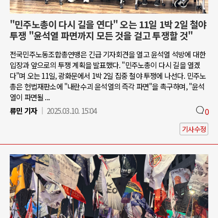
"민주노총이 다시 길을 연다" 오는 11일 1박 2일 철야
투쟁 "윤석열 파면까지 모든 것을 걸고 투쟁할 것"
전국민주노동조합총연맹은 긴급 기자회견을 열고 윤석열 석방에 대한
입장과 앞으로의 투쟁 계획을 발표했다. "민주노총이 다시 길을 열겠
다"며 오는 11일, 광화문에서 1박 2일 집중 철야 투쟁에 나선다. 민주노
총은 헌법재판소에 "내란수괴 윤석열의 즉각 파면"을 촉구하며, "윤석
열이 파면될 ...
류민 기자
2025.03.10. 15:04
0
기사수정