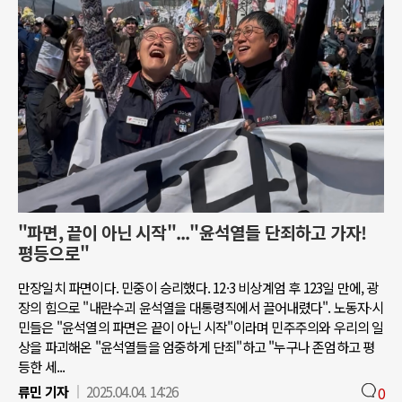
"파면, 끝이 아닌 시작"..."윤석열들 단죄하고 가자!
평등으로"
만장일치 파면이다. 민중이 승리했다. 12·3 비상계엄 후 123일 만에, 광
장의 힘으로 "내란수괴 윤석열을 대통령직에서 끌어내렸다". 노동자∙시
민들은 "윤석열의 파면은 끝이 아닌 시작"이라며 민주주의와 우리의 일
상을 파괴해온 "윤석열들을 엄중하게 단죄"하고 "누구나 존엄하고 평
등한 세...
류민 기자
2025.04.04. 14:26
0