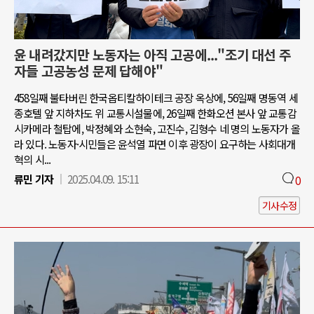
윤 내려갔지만 노동자는 아직 고공에..."조기 대선 주
자들 고공농성 문제 답해야"
458일째 불타버린 한국옵티칼하이테크 공장 옥상에, 56일째 명동역 세
종호텔 앞 지하차도 위 교통시설물에, 26일째 한화오션 본사 앞 교통감
시카메라 철탑에, 박정혜와 소현숙, 고진수, 김형수 네 명의 노동자가 올
라 있다. 노동자·시민들은 윤석열 파면 이후 광장이 요구하는 사회대개
혁의 시...
류민 기자
2025.04.09. 15:11
0
기사수정