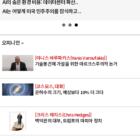
AI의 숨은 환경 비용: 데이터센터 확산..
AI는 어떻게 미국 민주주의를 잠식하고 ..
오피니언
[야니스 바루파키스(Yanis Varoufakis)]
기술봉건제 가설을 위한 마르크스주의적 논거
[코스모스, 대화]
은하수의 크기, 예상보다 10% 더 크다
[크리스 헤지스(Chris Hedges)]
백악관의 대부, 트럼프의 마피아 정치