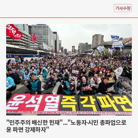
기사수정
"민주주의 배신한 헌재"..."노동자∙시민 총파업으로
윤 파면 강제하자"