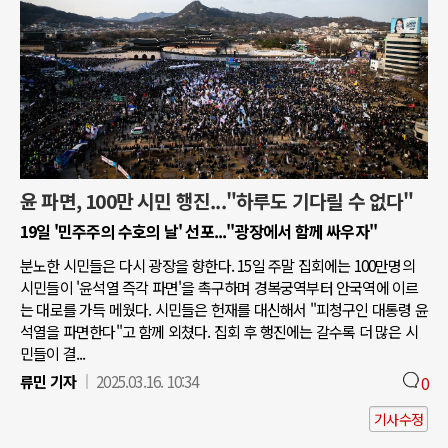
윤 파면, 100만 시민 행진..."하루도 기다릴 수 없다"
19일 '민주주의 수호의 날' 선포..."광장에서 함께 싸우자"
분노한 시민들은 다시 광장을 향한다. 15일 주말 집회에는 100만명의
시민들이 '윤석열 즉각 파면'을 촉구하며 경복궁역부터 안국역에 이르
는 대로를 가득 메웠다. 시민들은 헌재를 대신해서 "피청구인 대통령 윤
석열을 파면한다"고 함께 외쳤다. 집회 후 행진에는 갈수록 더 많은 시
민들이 결...
류민 기자
2025.03.16. 10:34
0
기사수정