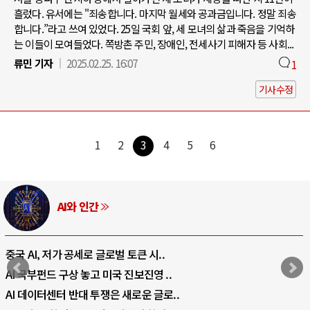
흘렀다. 유서에는 "죄송합니다. 마지막 월세와 공과금입니다. 정말 죄송
합니다.”라고 쓰여 있었다. 25일 국회 앞, 세 모녀의 삶과 죽음을 기억하
는 이들이 모여들었다. 쪽방촌 주민, 장애인, 전세사기 피해자 등 사회...
류민 기자
2025.02.25. 16:07
1
기사수정
1
2
3
4
5
6
AI와 인간
중국 AI, 저가 공세로 글로벌 토큰 시..
AI 국부펀드 구상 놓고 미국 진보진영 ..
AI 데이터센터 반대 투쟁은 새로운 글로..