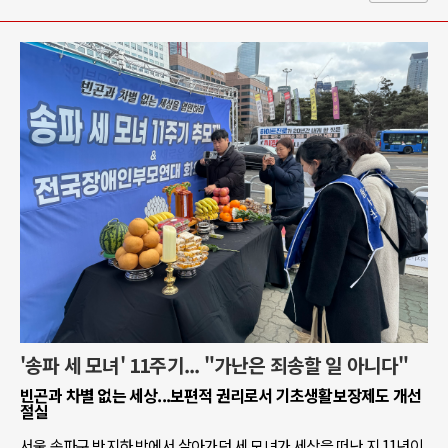
'송파 세 모녀' 11주기... "가난은 죄송할 일 아니다"
빈곤과 차별 없는 세상...보편적 권리로서 기초생활보장제도 개선
절실
서울 송파구 반지하 방에서 살아가던 세 모녀가 세상을 떠난 지 11년이