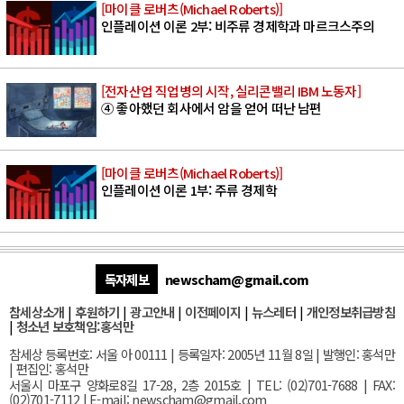
[마이클 로버츠(Michael Roberts)]
인플레이션 이론 2부: 비주류 경제학과 마르크스주의
[전자산업 직업병의 시작, 실리콘밸리 IBM 노동자]
④ 좋아했던 회사에서 암을 얻어 떠난 남편
[마이클 로버츠(Michael Roberts)]
인플레이션 이론 1부: 주류 경제학
독자제보
newscham@gmail.com
참세상소개
|
후원하기
|
광고안내
|
이전페이지
|
뉴스레터
|
개인정보취급방침
|
청소년 보호책임:홍석만
참세상 등록번호: 서울 아 00111 | 등록일자: 2005년 11월 8일 | 발행인: 홍석만
| 편집인: 홍석만
서울
시 마포구 양화로8길 17-28, 2층 2015호
| TEL: (02)701-7688 | FAX:
(02)701-7112 |
E-mail:
newscham@gmail.com